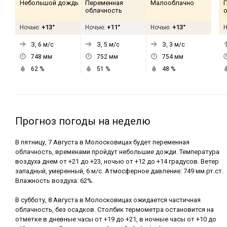
Небольшой дождь
Переменная
Малооблачно
облачность
+13°
+11°
+13°
Ночью:
Ночью:
Ночью:
З, 6
м/с
З, 5
м/с
З, 3
м/с
748
мм
752
мм
754
мм
62
%
51
%
48
%
Прогноз погоды на неделю
В пятницу, 7 Августа в Молосковицах будет переменная
облачность, временами пройдут небольшие дожди. Температура
воздуха днем от +21 до +23, ночью от +12 до +14 градусов. Ветер
западный, умеренный, 6 м/с. Атмосферное давление: 749 мм рт.ст.
Влажность воздуха: 62%.
В субботу, 8 Августа в Молосковицах ожидается частичная
облачность, без осадков. Столбик термометра остановится на
отметке в дневные часы от +19 до +21, в ночные часы от +10 до