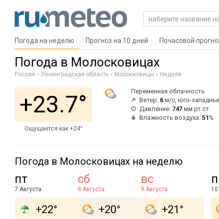
Погода на неделю
Прогноз на 10 дней
Почасовой прогно
Погода в Молосковицах
Россия
Ленинградская область
Молосковицы
Неделя
Переменная облачность
+23.7°
Ветер:
6
м/с, юго-западны
Давление:
747
мм рт.ст.
Влажность воздуха:
51
%
Ощущается как +24°
Погода в Молосковицах на неделю
пт
сб
вс
п
7 Августа
8 Августа
9 Августа
10
+22°
+20°
+21°