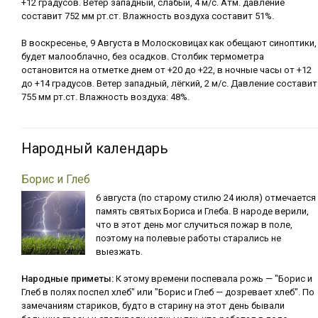
+12 градусов. Ветер западный, слабый, 4 м/с. Атм. давление
составит 752 мм рт.ст. Влажность воздуха составит 51%.
В воскресенье, 9 Августа в Молосковицах как обещают синоптики,
будет малооблачно, без осадков. Столбик термометра
остановится на отметке днем от +20 до +22, в ночные часы от +12
до +14 градусов. Ветер западный, лёгкий, 2 м/с. Давление составит
755 мм рт.ст. Влажность воздуха: 48%.
Народный календарь
Борис и Глеб
6 августа (по старому стилю 24 июля) отмечается
память святых Бориса и Глеба. В народе верили,
что в этот день мог случиться пожар в поле,
поэтому на полевые работы старались не
выезжать.
Народные приметы:
К этому времени поспевала рожь — "Борис и
Глеб в полях поспел хлеб" или "Борис и Глеб — дозревает хлеб". По
замечаниям стариков, будто в старину на этот день бывали