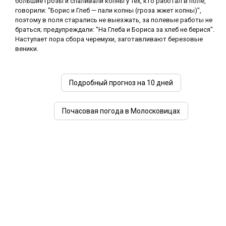
большие грозы и спаливали копны у тех, кто работал в поле,
говорили: "Борис и Глеб — пали копны (гроза жжет копны)",
поэтому в поля старались не выезжать, за полевые работы не
браться; предупреждали: "На Глеба и Бориса за хлеб не берися".
Наступает пора сбора черемухи, заготавливают березовые
веники.
Подробный прогноз на 10 дней
Почасовая погода в Молосковицах