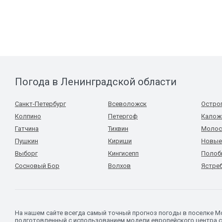
Погода в Ленинградской области
Санкт-Петербург
Всеволожск
Остро
Колпино
Петергоф
Калож
Гатчина
Тихвин
Молос
Пушкин
Кириши
Новые
Выборг
Кингисепп
Полоб
Сосновый Бор
Волхов
Ястре
На нашем сайте всегда самый точный прогноз погоды в поселке 
подготовленный с использованием модели европейского центра с