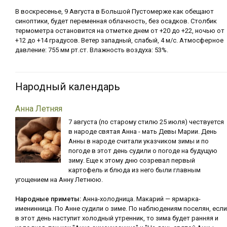
В воскресенье, 9 Августа в Большой Пустомерже как обещают
синоптики, будет переменная облачность, без осадков. Столбик
термометра остановится на отметке днем от +20 до +22, ночью от
+12 до +14 градусов. Ветер западный, слабый, 4 м/с. Атмосферное
давление: 755 мм рт.ст. Влажность воздуха: 53%.
Народный календарь
Анна Летняя
7 августа (по старому стилю 25 июля) чествуется
в народе святая Анна - мать Девы Марии. День
Анны в народе считали указчиком зимы и по
погоде в этот день судили о погоде на будущую
зиму. Еще к этому дню созревал первый
картофель и блюда из него были главным
угощением на Анну Летнюю.
Народные приметы:
Анна-холодница. Макарий — ярмарка-
именинница. По Анне судили о зиме. По наблюдениям поселян, если
в этот день наступит холодный утренник, то зима будет ранняя и