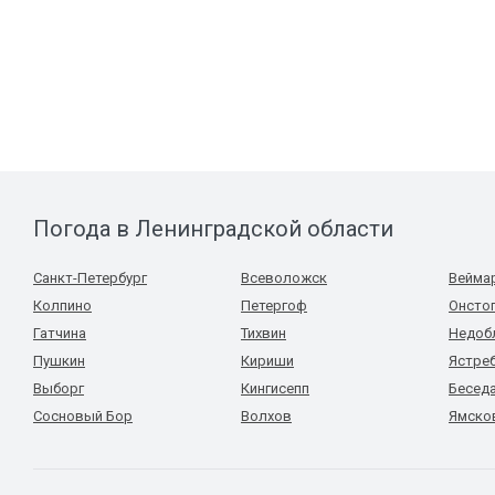
Погода в Ленинградской области
Санкт-Петербург
Всеволожск
Вейма
Колпино
Петергоф
Онсто
Гатчина
Тихвин
Недоб
Пушкин
Кириши
Ястре
Выборг
Кингисепп
Бесед
Сосновый Бор
Волхов
Ямско