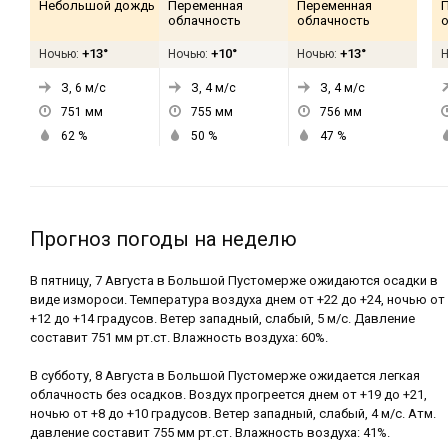
Небольшой дождь
Переменная
Переменная
облачность
облачность
+13°
+10°
+13°
Ночью:
Ночью:
Ночью:
З, 6
м/с
З, 4
м/с
З, 4
м/с
751
мм
755
мм
756
мм
62
%
50
%
47
%
Прогноз погоды на неделю
В пятницу, 7 Августа в Большой Пустомерже ожидаются осадки в
виде измороси. Температура воздуха днем от +22 до +24, ночью от
+12 до +14 градусов. Ветер западный, слабый, 5 м/с. Давление
составит 751 мм рт.ст. Влажность воздуха: 60%.
В субботу, 8 Августа в Большой Пустомерже ожидается легкая
облачность без осадков. Воздух прогреется днем от +19 до +21,
ночью от +8 до +10 градусов. Ветер западный, слабый, 4 м/с. Атм.
давление составит 755 мм рт.ст. Влажность воздуха: 41%.