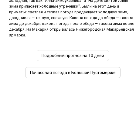
холодная, так как "Анна-зимоуказница" и "На день святой Анны
зима припасает холодные утренники". Были на этот день и
приметы: светлая и теплая погода предвещает холодную зиму,
дождливая — теплую, снежную. Какова погода до обеда — такова
зима до декабря; какова погода после обеда — такова зима после
декабря. На Макария открывалась Нижегородская Макарьевская
ярмарка.
Подробный прогноз на 10 дней
Почасовая погода в Большой Пустомерже