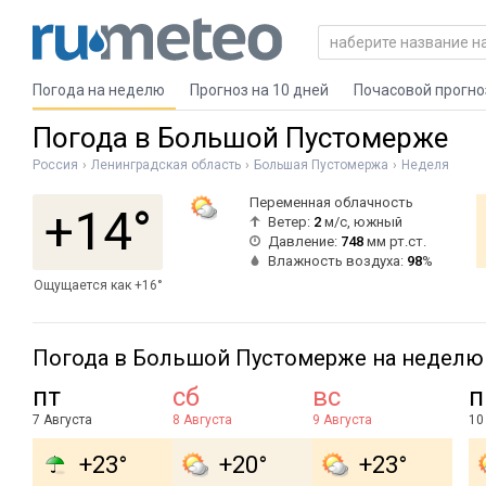
Погода на неделю
Прогноз на 10 дней
Почасовой прогно
Погода в Большой Пустомерже
Россия
Ленинградская область
Большая Пустомержа
Неделя
Переменная облачность
+14°
Ветер:
2
м/с, южный
Давление:
748
мм рт.ст.
Влажность воздуха:
98
%
Ощущается как +16°
Погода в Большой Пустомерже на неделю
пт
сб
вс
п
7 Августа
8 Августа
9 Августа
10
+23°
+20°
+23°