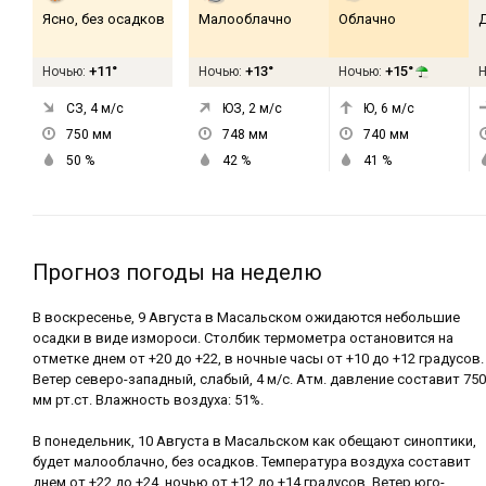
Ясно, без осадков
Малооблачно
Облачно
+11°
+13°
+15°
Ночью:
Ночью:
Ночью:
СЗ, 4
м/с
ЮЗ, 2
м/с
Ю, 6
м/с
750
мм
748
мм
740
мм
50
%
42
%
41
%
Прогноз погоды на неделю
В воскресенье, 9 Августа в Масальском ожидаются небольшие
осадки в виде измороси. Столбик термометра остановится на
отметке днем от +20 до +22, в ночные часы от +10 до +12 градусов.
Ветер северо-западный, слабый, 4 м/с. Атм. давление составит 750
мм рт.ст. Влажность воздуха: 51%.
В понедельник, 10 Августа в Масальском как обещают синоптики,
будет малооблачно, без осадков. Температура воздуха составит
днем от +22 до +24, ночью от +12 до +14 градусов. Ветер юго-