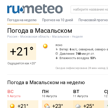
Погода на неделю
Прогноз на 10 дней
Почасовой прогно
Погода в Масальском
Россия
Московская область
Масальское
Неделя
ясно
+21°
Ветер:
6
м/с, северный, северо-
Давление:
748
мм рт.ст.
Влажность воздуха:
53
%
Ощущается как +20°
Сводка зафиксирована 24 мин назад (в
Погода в Масальском на неделю
вс
пн
вт
с
9 Августа
10 Августа
11 Августа
12
+21°
+23°
+25°