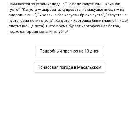
начинаются по утрам холода, а "На поле капустном — кочанов
густо", "Капуста — шаровата, кудревата, на макушке плешь — на
здоровье ешь", "У хозяина без капусты брюхо пусто", "Капуста не
пуста, сама летит в уста". Капуста и картошка были главной пищей
слетья (конца лета). В это время буреет картофельная ботва,
подходит время копания клубней.
Подробный прогноз на 10 дней
Почасовая погода в Масальском