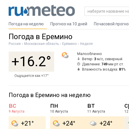
Погода на неделю
Прогноз на 10 дней
Почасовой прогно
Погода в Еремино
Россия
Московская область
Ерёмино
Неделя
Малооблачно
+16.2°
Ветер:
3
м/с, северный
Давление:
749
мм рт.ст.
Влажность воздуха:
81
%
Ощущается как +17°
Погода в Еремино на неделю
вс
пн
вт
с
9 Августа
10 Августа
11 Августа
12
+21°
+24°
+24°