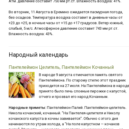
Атм. давление составит 750 мм рт.ст. Влажность воздуха: 41%.
Во вторник, 11 Августа в Еремино ожидается пасмурная погода,
без осадков. Температура воздуха составит в дневные часы от
+23 до +25, в ночные часы от +15 до +17 градусов. Ветер южный,
слабый, 5 м/с. Атмосферное давление составит 743 мм рт.ст.
Влажность воздуха: 43%.
Народный календарь
Пантелеймон Целитель, Пантелеймон Кочанный
В народе 9 августа отмечается память святого
Пантелеймона. По старому стилю этот праздник
приходится на 27 июля. На Пантелеймона в народ
принято было печь слоеные пирожки с капустой,
отчего и прозвал его народ Кочанным.
Народные приметы:
Пантелеймон-Палий. Пантелеймон-целитель.
Никола кочанский, кочанный. "На Пантелея-целителя и Николу
кочанского капуста в кочны завивается". Обычно с этого дня
начинаются по утрам холода, а "На поле капустном — кочанов