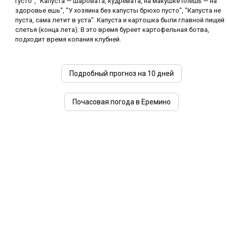
густо", "Капуста — шаровата, кудревата, на макушке плешь — на
здоровье ешь", "У хозяина без капусты брюхо пусто", "Капуста не
пуста, сама летит в уста". Капуста и картошка были главной пищей
слетья (конца лета). В это время буреет картофельная ботва,
подходит время копания клубней.
Подробный прогноз на 10 дней
Почасовая погода в Еремино