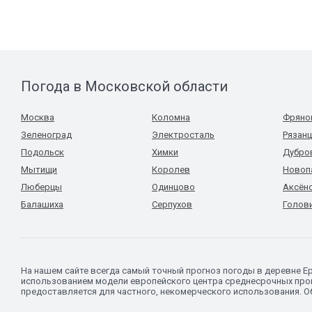
Погода в Московской области
Москва
Коломна
Фряно
Зеленоград
Электросталь
Рязан
Подольск
Химки
Дубро
Мытищи
Королев
Новоп
Люберцы
Одинцово
Аксён
Балашиха
Серпухов
Голов
На нашем сайте всегда самый точный прогноз погоды в деревне 
использованием модели европейского центра среднесрочных прог
предоставляется для частного, некомерческого использования. Об