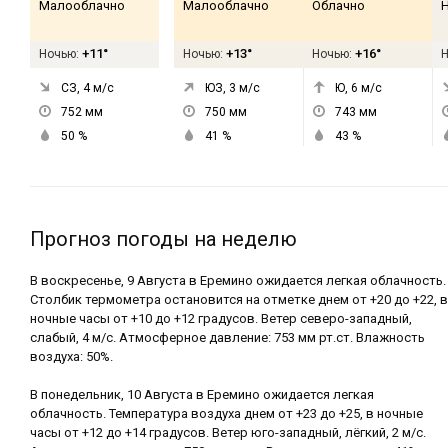
Малооблачно
Малооблачно
Облачно
+11°
+13°
+16°
Ночью:
Ночью:
Ночью:
СЗ, 4
м/с
ЮЗ, 3
м/с
Ю, 6
м/с
752
мм
750
мм
743
мм
50
%
41
%
43
%
Прогноз погоды на неделю
В воскресенье, 9 Августа в Еремино ожидается легкая облачность.
Столбик термометра остановится на отметке днем от +20 до +22, в
ночные часы от +10 до +12 градусов. Ветер северо-западный,
слабый, 4 м/с. Атмосферное давление: 753 мм рт.ст. Влажность
воздуха: 50%.
В понедельник, 10 Августа в Еремино ожидается легкая
облачность. Температура воздуха днем от +23 до +25, в ночные
часы от +12 до +14 градусов. Ветер юго-западный, лёгкий, 2 м/с.