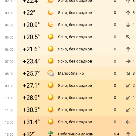
+22.4°
Ясно, без осадков
0
3
02:00
+22°
Ясно, без осадков
0
3
03:00
+20.9°
Ясно, без осадков
0
1
04:00
+20.5°
Ясно, без осадков
0
1
05:00
+21.6°
Ясно, без осадков
0
1
06:00
+23.4°
Ясно, без осадков
0
1
07:00
+25.7°
Малооблачно
0
3
08:00
+27.1°
Ясно, без осадков
0
2
09:00
+28.9°
Ясно, без осадков
0
1
10:00
+30.3°
Ясно, без осадков
0
1
11:00
+31.4°
Ясно, без осадков
0
1
12:00
+32°
Небольшой дождь
0.4
1
13:00