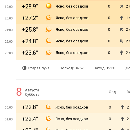
+28.9°
Ясно, без осадков
0
2
19:00
+27.2°
Ясно, без осадков
0
1
20:00
+25.8°
Ясно, без осадков
0
2
21:00
+24.8°
Ясно, без осадков
0
2
22:00
+23.6°
Ясно, без осадков
0
2
23:00
Старая луна
Восход: 04:57
Заход: 19:58
До
8
Августа
Осд.
В
Суббота
+22.8°
Ясно, без осадков
0
2
00:00
+22.4°
Ясно, без осадков
0
2
01:00