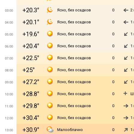
+20.3°
Ясно, без осадков
0
2
03:00
+20.1°
Ясно, без осадков
0
1
04:00
+19.6°
Ясно, без осадков
0
1
05:00
+20.4°
Ясно, без осадков
0
1
06:00
+22.5°
Ясно, без осадков
0
1
07:00
+25°
Ясно, без осадков
0
1
08:00
+27.2°
Ясно, без осадков
0
1
09:00
+28.8°
Ясно, без осадков
0
Ш
10:00
+29.8°
Ясно, без осадков
0
1
11:00
+30.4°
Ясно, без осадков
0
1
12:00
+30.9°
Малооблачно
0
1
13:00