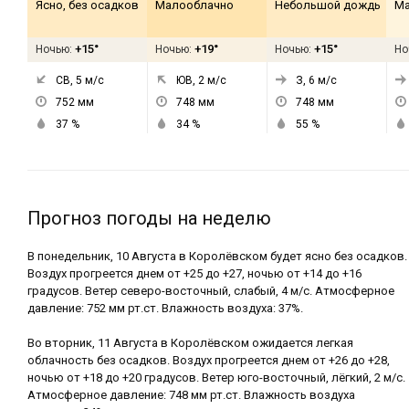
Ясно, без осадков
Малооблачно
Небольшой дождь
Ма
+15°
+19°
+15°
Ночью:
Ночью:
Ночью:
Но
СВ, 5
м/с
ЮВ, 2
м/с
З, 6
м/с
752
мм
748
мм
748
мм
37
%
34
%
55
%
Прогноз погоды на неделю
В понедельник, 10 Августа в Королёвском будет ясно без осадков.
Воздух прогреется днем от +25 до +27, ночью от +14 до +16
градусов. Ветер северо-восточный, слабый, 4 м/с. Атмосферное
давление: 752 мм рт.ст. Влажность воздуха: 37%.
Во вторник, 11 Августа в Королёвском ожидается легкая
облачность без осадков. Воздух прогреется днем от +26 до +28,
ночью от +18 до +20 градусов. Ветер юго-восточный, лёгкий, 2 м/с.
Атмосферное давление: 748 мм рт.ст. Влажность воздуха