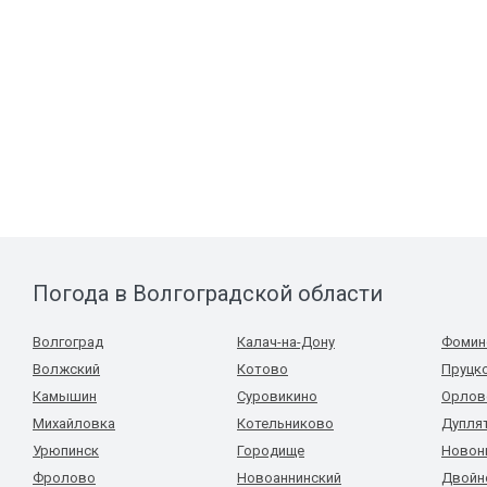
Погода в Волгоградской области
Волгоград
Калач-на-Дону
Фомин
Волжский
Котово
Пруцк
Камышин
Суровикино
Орлов
Михайловка
Котельниково
Дупля
Урюпинск
Городище
Новон
Фролово
Новоаннинский
Двойн