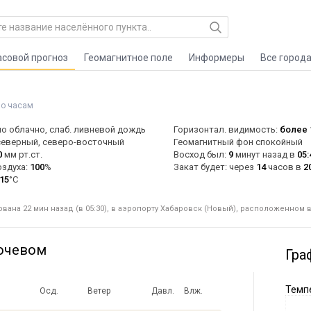
асовой прогноз
Геомагнитное поле
Информеры
Все город
по часам
о облачно, слаб. ливневой дождь
Горизонтал. видимость:
более 
северный, северо-восточный
Геомагнитный фон спокойный
0
мм рт.ст.
Восход был:
9
минут назад в
05:
оздуха:
100
%
Закат будет: через
14
часов в
2
15
°C
ана 22 мин назад (в 05:30), в аэропорту Хабаровск (Новый), расположенном в
ючевом
Гра
Темпе
Осд.
Ветер
Давл.
Влж.