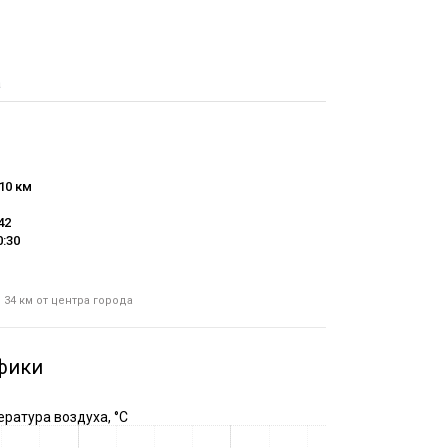
а
10 км
42
0:30
 34 км от центра города
фики
ратура воздуха, °C