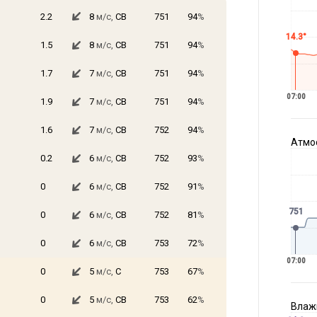
2.2
8
м/с,
СВ
751
94
%
14.3°
1.5
8
м/с,
СВ
751
94
%
1.7
7
м/с,
СВ
751
94
%
07:00
1.9
7
м/с,
СВ
751
94
%
1.6
7
м/с,
СВ
752
94
%
Атмос
0.2
6
м/с,
СВ
752
93
%
0
6
м/с,
СВ
752
91
%
751
0
6
м/с,
СВ
752
81
%
0
6
м/с,
СВ
753
72
%
07:00
0
5
м/с,
С
753
67
%
0
5
м/с,
СВ
753
62
%
Влажн