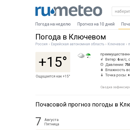
Погода на неделю
Прогноз на 10 дней
Поч
Погода в Ключевом
Россия
Еврейская автономная область
Ключевое
преимущественн
+15°
Ветер:
6
м/с, 
Давление:
75
Влажность в
Точка росы:
+
Ощущается как +15°
Сводка зафиксиров
Почасовой прогноз погоды в Кл
7
Августа
Пятница