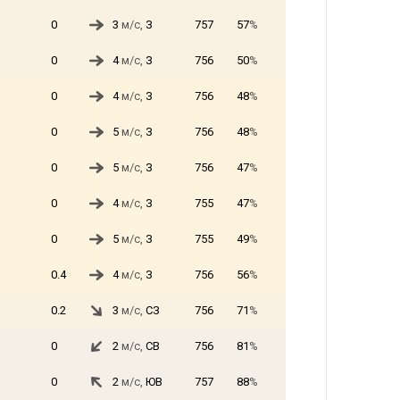
0
3
м/с,
З
757
57
%
0
4
м/с,
З
756
50
%
0
4
м/с,
З
756
48
%
0
5
м/с,
З
756
48
%
0
5
м/с,
З
756
47
%
0
4
м/с,
З
755
47
%
0
5
м/с,
З
755
49
%
0.4
4
м/с,
З
756
56
%
0.2
3
м/с,
СЗ
756
71
%
0
2
м/с,
СВ
756
81
%
0
2
м/с,
ЮВ
757
88
%