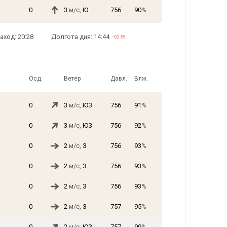
0
3
м/с,
Ю
756
90
%
аход: 20:28
Долгота дня: 14:44
−02:59
Осд.
Ветер
Давл.
Влж.
0
3
м/с,
ЮЗ
756
91
%
0
3
м/с,
ЮЗ
756
92
%
0
2
м/с,
З
756
93
%
0
2
м/с,
З
756
93
%
0
2
м/с,
З
756
93
%
0
2
м/с,
З
757
95
%
0
2
м/с,
ЮЗ
757
99
%