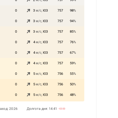
0
3
м/с,
ЮЗ
757
98
%
0
3
м/с,
ЮЗ
757
94
%
0
3
м/с,
ЮЗ
757
85
%
0
4
м/с,
ЮЗ
757
76
%
0
4
м/с,
ЮЗ
757
67
%
0
4
м/с,
ЮЗ
757
59
%
0
5
м/с,
ЮЗ
756
55
%
0
5
м/с,
ЮЗ
756
50
%
0
5
м/с,
ЮЗ
756
48
%
аход: 20:26
Долгота дня: 14:41
−03:00