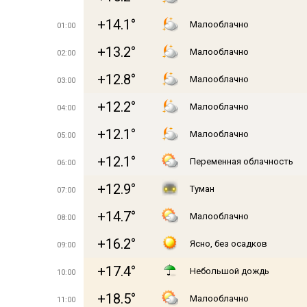
+14.1°
Малооблачно
01:00
+13.2°
Малооблачно
02:00
+12.8°
Малооблачно
03:00
+12.2°
Малооблачно
04:00
+12.1°
Малооблачно
05:00
+12.1°
Переменная облачность
06:00
+12.9°
Туман
07:00
+14.7°
Малооблачно
08:00
+16.2°
Ясно, без осадков
09:00
+17.4°
Небольшой дождь
10:00
+18.5°
Малооблачно
11:00