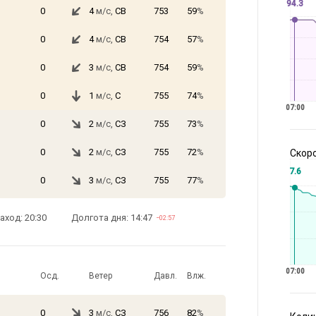
94.3
0
4
м/с,
СВ
753
59
%
0
4
м/с,
СВ
754
57
%
0
3
м/с,
СВ
754
59
%
0
1
м/с,
С
755
74
%
07:00
0
2
м/с,
СЗ
755
73
%
0
2
м/с,
СЗ
755
72
%
Скоро
7.6
0
3
м/с,
СЗ
755
77
%
аход: 20:30
Долгота дня: 14:47
−02:57
07:00
Осд.
Ветер
Давл.
Влж.
0
3
м/с,
СЗ
756
82
%