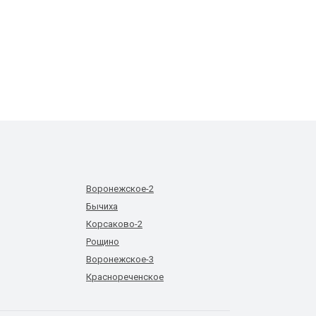
Воронежское-2
Бычиха
Корсаково-2
Рощино
Воронежское-3
Краснореченское