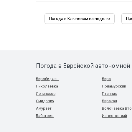
Погода в Ключевом на неделю
Пр
Погода в Еврейской автономной
Биробиджан
Бира
Николаевка
Приамурский
Ленинское
Птичник
Смидович
Биракан
Амурзет
Волочаевка Вто
Бабстово
Известковый