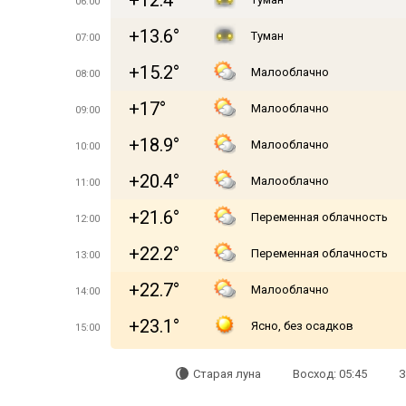
+12.4°
06:00
+13.6°
Туман
07:00
+15.2°
Малооблачно
08:00
+17°
Малооблачно
09:00
+18.9°
Малооблачно
10:00
+20.4°
Малооблачно
11:00
+21.6°
Переменная облачность
12:00
+22.2°
Переменная облачность
13:00
+22.7°
Малооблачно
14:00
+23.1°
Ясно, без осадков
15:00
Старая луна
Восход: 05:45
З