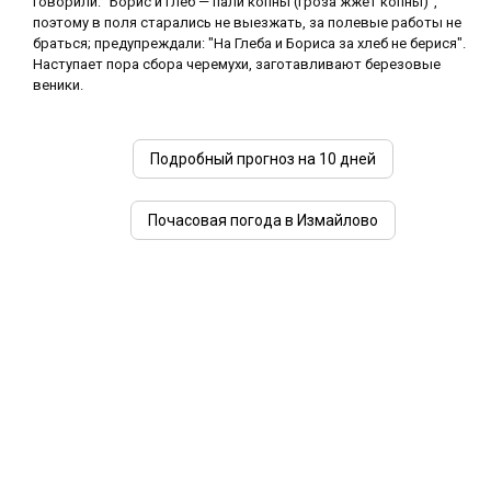
говорили: "Борис и Глеб — пали копны (гроза жжет копны)",
поэтому в поля старались не выезжать, за полевые работы не
браться; предупреждали: "На Глеба и Бориса за хлеб не берися".
Наступает пора сбора черемухи, заготавливают березовые
веники.
Подробный прогноз на 10 дней
Почасовая погода в Измайлово