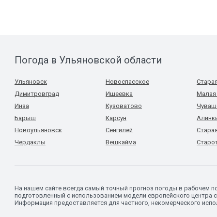
Погода в Ульяновской области
Ульяновск
Новоспасское
Стара
Димитровград
Ишеевка
Малая
Инза
Кузоватово
Чуваш
Барыш
Карсун
Алинк
Новоульяновск
Сенгилей
Стара
Чердаклы
Вешкайма
Старо
На нашем сайте всегда самый точный прогноз погоды в рабочем 
подготовленный с использованием модели европейского центра с
Информация предоставляется для частного, некомерческого испол