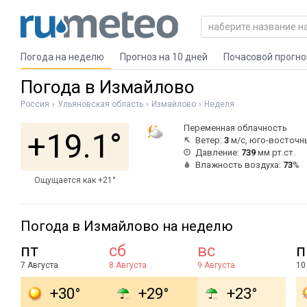
Погода на неделю
Прогноз на 10 дней
Почасовой прогно
Погода в Измайлово
Россия
Ульяновская область
Измайлово
Неделя
Переменная облачность
+19.1°
Ветер:
3
м/с, юго-восточн
Давление:
739
мм рт.ст.
Влажность воздуха:
73
%
Ощущается как +21°
Погода в Измайлово на неделю
пт
сб
вс
п
7 Августа
8 Августа
9 Августа
10
+30°
+29°
+23°