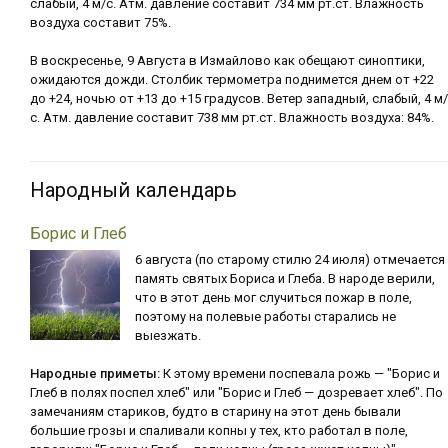
слабый, 4 м/с. Атм. давление составит 734 мм рт.ст. Влажность
воздуха составит 75%.
В воскресенье, 9 Августа в Измайлово как обещают синоптики,
ожидаются дожди. Столбик термометра поднимется днем от +22
до +24, ночью от +13 до +15 градусов. Ветер западный, слабый, 4 м/
с. Атм. давление составит 738 мм рт.ст. Влажность воздуха: 84%.
Народный календарь
Борис и Глеб
6 августа (по старому стилю 24 июля) отмечается
память святых Бориса и Глеба. В народе верили,
что в этот день мог случиться пожар в поле,
поэтому на полевые работы старались не
выезжать.
Народные приметы:
К этому времени поспевала рожь — "Борис и
Глеб в полях поспел хлеб" или "Борис и Глеб — дозревает хлеб". По
замечаниям стариков, будто в старину на этот день бывали
большие грозы и спаливали копны у тех, кто работал в поле,