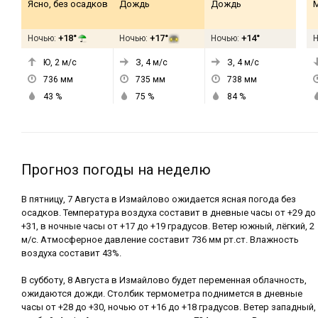
Ясно, без осадков
Дождь
Дождь
+18°
+17°
+14°
Ночью:
Ночью:
Ночью:
Ю, 2
м/с
З, 4
м/с
З, 4
м/с
736
мм
735
мм
738
мм
43
%
75
%
84
%
Прогноз погоды на неделю
В пятницу, 7 Августа в Измайлово ожидается ясная погода без
осадков. Температура воздуха составит в дневные часы от +29 до
+31, в ночные часы от +17 до +19 градусов. Ветер южный, лёгкий, 2
м/с. Атмосферное давление составит 736 мм рт.ст. Влажность
воздуха составит 43%.
В субботу, 8 Августа в Измайлово будет переменная облачность,
ожидаются дожди. Столбик термометра поднимется в дневные
часы от +28 до +30, ночью от +16 до +18 градусов. Ветер западный,