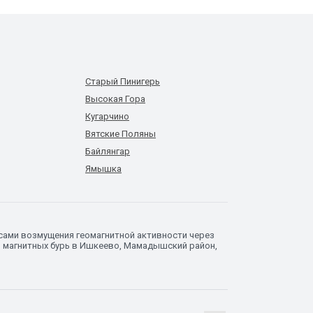
Старый Пинигерь
Высокая Гора
Кугарчино
Вятские Поляны
Байлянгар
Ямышка
сами возмущения геомагнитной активности через
з магнитных бурь в Ишкеево, Мамадышский район,