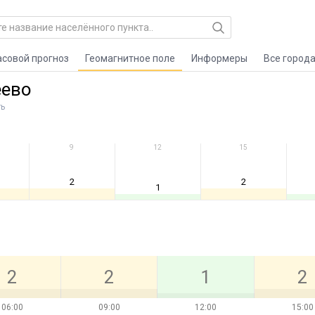
асовой прогноз
Геомагнитное поле
Информеры
Все город
еево
ть
9
12
15
2
2
1
2
2
1
2
06:00
09:00
12:00
15:00