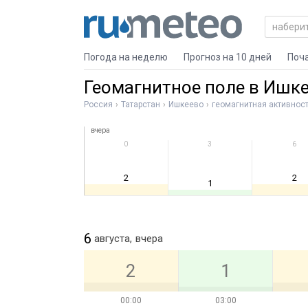
Погода на неделю
Прогноз на 10 дней
Поч
Геомагнитное поле в Ишк
Россия
Татарстан
Ишкеево
геомагнитная активнос
вчера
0
3
6
2
2
1
6
августа,
вчера
2
1
00:00
03:00