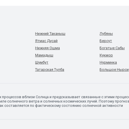
Нижний Таканыш
Лубяны
Ятмас Дусай
Берсут
Нижняя Ошма
Богатые Сабы
Мамадыш
Кукмор
Шумбут
Нурминка
Татарская Тулба
Большое Нырси
х процессов вблизи Солнца и предсказывает связанные с этими процес
мле солнечного ветра и солнечных космических лучей. Поэтому прогно
 как составляется по фактическому состоянию солнечной активности