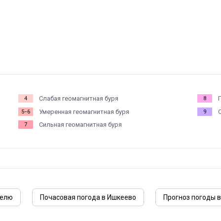
Слабая геомагнитная буря
4
8
Умеренная геомагнитная буря
5−6
9
Сильная геомагнитная буря
7
делю
Почасовая погода в Ишкеево
Прогноз погоды в