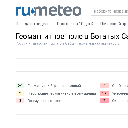
Погода на неделю
Прогноз на 10 дней
Почасовой пр
Геомагнитное поле в Богатых С
Россия
Татарстан
Богатые Сабы
геомагнитная активность
Геомагнитный фон спокойный
Слабая г
0−1
4
Небольшие геомагнитные возмущения
Умеренна
2
5−6
Возмущенное поле
Сильная 
3
7