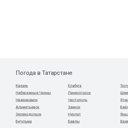
Погода в Татарстане
Казань
Елабуга
Тюл
Набережные Челны
Лениногорск
Шем
Нижнекамск
Чистополь
Ятм
Альметьевск
Заинск
Бай
Зеленодольск
Нурлат
Яны
Бугульма
Бавлы
Вах