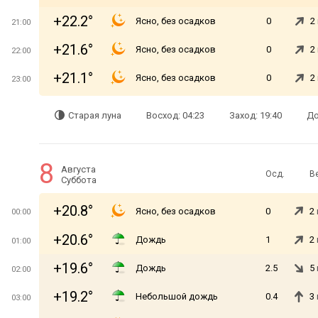
+22.2°
Ясно, без осадков
0
2
21:00
+21.6°
Ясно, без осадков
0
2
22:00
+21.1°
Ясно, без осадков
0
2
23:00
Старая луна
Восход: 04:23
Заход: 19:40
До
8
Августа
Осд.
В
Суббота
+20.8°
Ясно, без осадков
0
2
00:00
+20.6°
Дождь
1
2
01:00
+19.6°
Дождь
2.5
5
02:00
+19.2°
Небольшой дождь
0.4
3
03:00