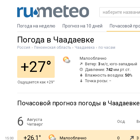
Погода на неделю
Прогноз на 10 дней
Почасовой пр
Погода в Чаадаевке
Россия
Пензенская область
Чаадаевка
по часам
Малооблачно
+27°
Ветер:
3
м/с, юго-западный
Давление:
742
мм рт.ст.
Влажность воздуха:
50
%
Точка росы: −
Ощущается как +29°
Почасовой прогноз погоды в Чаадаевке
6
Августа
Осд.
В
Четверг
+26.1°
Малооблачно
0
3
15:00