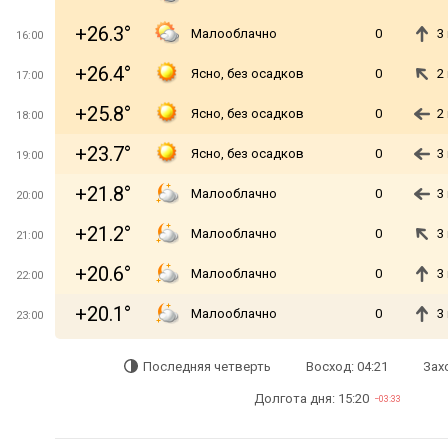
+26.3°
Малооблачно
0
3
16:00
+26.4°
Ясно, без осадков
0
2
17:00
+25.8°
Ясно, без осадков
0
2
18:00
+23.7°
Ясно, без осадков
0
3
19:00
+21.8°
Малооблачно
0
3
20:00
+21.2°
Малооблачно
0
3
21:00
+20.6°
Малооблачно
0
3
22:00
+20.1°
Малооблачно
0
3
23:00
Последняя четверть
Восход: 04:21
Захо
Долгота дня: 15:20
−03:33