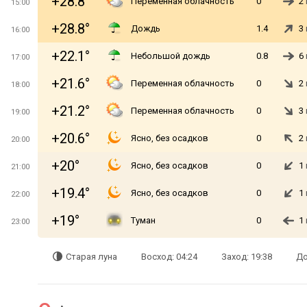
+28.8°
Переменная облачность
0
2
15:00
+28.8°
Дождь
1.4
3
16:00
+22.1°
Небольшой дождь
0.8
6
17:00
+21.6°
Переменная облачность
0
2
18:00
+21.2°
Переменная облачность
0
3
19:00
+20.6°
Ясно, без осадков
0
2
20:00
+20°
Ясно, без осадков
0
1
21:00
+19.4°
Ясно, без осадков
0
1
22:00
+19°
Туман
0
1
23:00
Старая луна
Восход: 04:24
Заход: 19:38
До