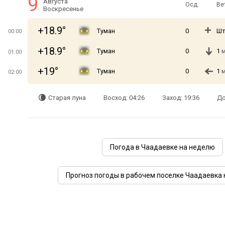
9
Августа
Осд.
Ве
Воскресенье
+18.9°
Туман
0
Шт
00:00
+18.9°
Туман
0
1
м
01:00
+19°
Туман
0
1
м
02:00
Старая луна
Восход: 04:26
Заход: 19:36
До
Погода в Чаадаевке на неделю
Прогноз погоды в рабочем поселке Чаадаевка 