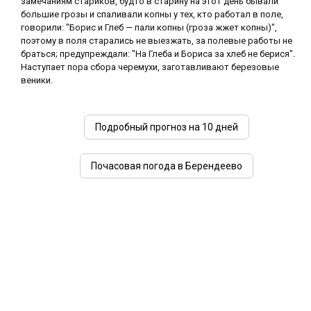
замечаниям стариков, будто в старину на этот день бывали
большие грозы и спаливали копны у тех, кто работал в поле,
говорили: "Борис и Глеб — пали копны (гроза жжет копны)",
поэтому в поля старались не выезжать, за полевые работы не
браться; предупреждали: "На Глеба и Бориса за хлеб не берися".
Наступает пора сбора черемухи, заготавливают березовые
веники.
Подробный прогноз на 10 дней
Почасовая погода в Берендеево