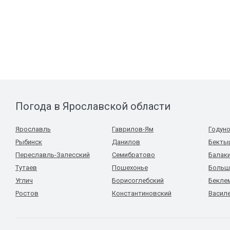
Погода в Ярославской области
Ярославль
Гаврилов-Ям
Годун
Рыбинск
Данилов
Бекты
Переславль-Залесский
Семибратово
Балак
Тутаев
Пошехонье
Больш
Углич
Борисоглебский
Бекле
Ростов
Константиновский
Васил