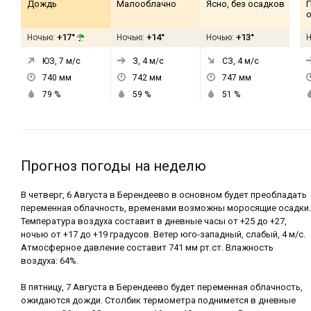
Дождь
Малооблачно
Ясно, без осадков
+17°
+14°
+13°
Ночью:
Ночью:
Ночью:
ЮЗ, 7
м/с
З, 4
м/с
СЗ, 4
м/с
740
мм
742
мм
747
мм
79
%
59
%
51
%
Прогноз погоды на неделю
В четверг, 6 Августа в Берендеево в основном будет преобладать
переменная облачность, временами возможны моросящие осадки.
Температура воздуха составит в дневные часы от +25 до +27,
ночью от +17 до +19 градусов. Ветер юго-западный, слабый, 4 м/с.
Атмосферное давление составит 741 мм рт.ст. Влажность
воздуха: 64%.
В пятницу, 7 Августа в Берендеево будет переменная облачность,
ожидаются дожди. Столбик термометра поднимется в дневные