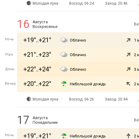
Молодая луна
Восход: 06:24
Заход: 20:46
16
Августа
Ве
Воскресенье
+19°..+21°
Ночь
Облачно
1 
+21°..+23°
Утро
Облачно
2 
+22°..+24°
День
Облачно
3 
+20°..+22°
Вечер
Небольшой дождь
2 
Молодая луна
Восход: 06:26
Заход: 20:44
17
Августа
Ве
Понедельник
+19°..+21°
Ночь
Небольшой дождь
2 