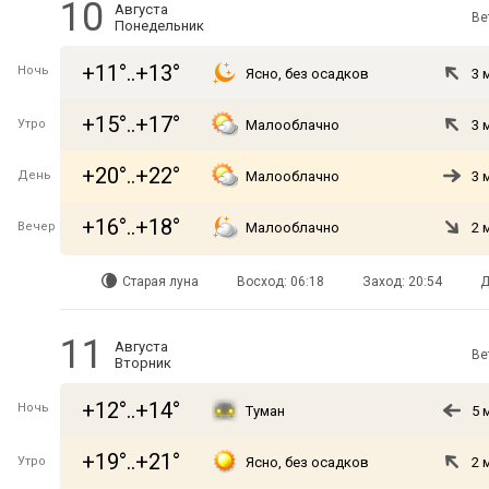
10
Августа
Ве
Понедельник
+11°..+13°
Ночь
Ясно, без осадков
3 
+15°..+17°
Утро
Малооблачно
3 
+20°..+22°
День
Малооблачно
3 
+16°..+18°
Вечер
Малооблачно
2 
Старая луна
Восход: 06:18
Заход: 20:54
Д
11
Августа
Ве
Вторник
+12°..+14°
Ночь
Туман
5 
+19°..+21°
Утро
Ясно, без осадков
2 