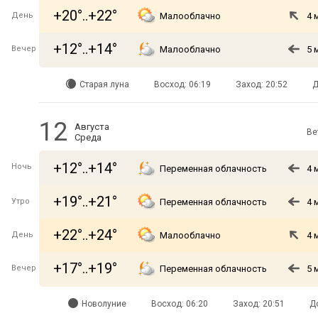
+20°..+22°
День
Малооблачно
4 
+12°..+14°
Вечер
Малооблачно
5 
Старая луна
Восход: 06:19
Заход: 20:52
Д
12
Августа
Ве
Среда
+12°..+14°
Ночь
Переменная облачность
4 
+19°..+21°
Утро
Переменная облачность
4 
+22°..+24°
День
Малооблачно
4 
+17°..+19°
Вечер
Переменная облачность
5 
Новолуние
Восход: 06:20
Заход: 20:51
Д