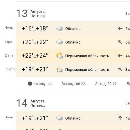
13
Августа
Ве
Четверг
+16°..+18°
Ночь
Облачно
5 
+20°..+22°
Утро
Облачно
6 
+22°..+24°
День
Переменная облачность
4 
+19°..+21°
Вечер
Переменная облачность
3 
Новолуние
Восход: 06:22
Заход: 20:49
Д
14
Августа
Ве
Пятница
+19°..+21°
Ночь
Облачно
4 