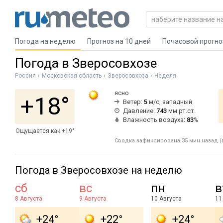
Погода на неделю
Прогноз на 10 дней
Почасовой прогно
Погода в Зверосовхозе
Россия
Московская область
Зверосовхоза
Неделя
ясно
+18°
Ветер:
5
м/с, западный
Давление:
743
мм рт.ст.
Влажность воздуха:
83
%
Ощущается как +19°
Сводка зафиксирована 35 мин назад (в
Погода в Зверосовхозе на неделю
сб
вс
пн
в
8 Августа
9 Августа
10 Августа
11
+24°
+22°
+24°