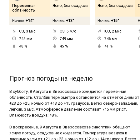
Переменная
Ясно, без осадков
Ясно, без осадков
облачность
+14°
+13°
+15°
Ночью:
Ночью:
Ночью:
СЗ, 3
м/с
СЗ, 5
м/с
ЮЗ, 2
м/с
745
мм
749
мм
746
мм
48
%
45
%
41
%
Прогноз погоды на неделю
В субботу, 8 Августа в Зверосовхозе ожидается переменная
облачность. Столбик термометра остановится на отметке днем от
+23 до +25, ночью от +13 до +15 градусов. Ветер северо-западный,
лёгкий, 3 м/с. Атмосферное давление составит 745 мм рт.ст.
Влажность воздуха: 48%.
В воскресенье, 9 Августа в Зверосовхозе синоптики обещают
ясную погоду, осадков не ожидается. Температура воздуха в
дневные часы от +21 до +23, ночью от +12 до +14 градусов. Ветер