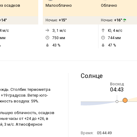
ез осадков
Малооблачно
Облачно
+14°
+15°
+16°
Ночью:
Ночью:
4
м/с
З, 1
м/с
Ю, 4
м/с
мм
750
мм
744
мм
%
43
%
47
%
Солнце
Восход
04:43
дождь. Столбик термометра
 +19 градусов. Ветер юго-
жность воздуха: 59%.
ольшую облачность, осадков
ые часы от +24 до +26, в
ий, 3 м/с. Атмосферное
Время:
05:44:49