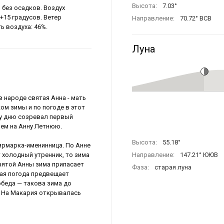
Высота:
7.03°
 без осадков. Воздух
 +15 градусов. Ветер
Направление:
70.72° ВСВ
ь воздуха: 46%.
Луна
в народе святая Анна - мать
ом зимы и по погоде в этот
му дню созревал первый
ием на Анну Летнюю.
Высота:
55.18°
ярмарка-именинница. По Анне
т холодный утренник, то зима
Направление:
147.21° ЮЮВ
святой Анны зима припасает
Фаза:
старая луна
лая погода предвещает
обеда — такова зима до
я. На Макария открывалась