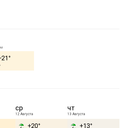
ом
+21°
ь
ср
чт
12 Августа
13 Августа
+20°
+13°