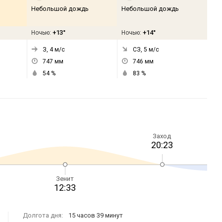
Небольшой дождь
Небольшой дождь
+13°
+14°
Ночью:
Ночью:
З, 4
м/с
СЗ, 5
м/с
747
мм
746
мм
54
%
83
%
Заход
20:23
Зенит
12:33
Долгота дня:
15 часов 39 минут