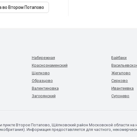
а во Втором Потапово
Набережная
Байбаки
Краснознаменский
Васильевско
Щелково
Жегалово
Образцово
Серково
Валентиновка
Ивантеевка
Загорянский
Супонево
ом пункте Второе Потапово, Щёлковский район Московской области на
икобритания). Информация предоставляется для частного, некомерческо