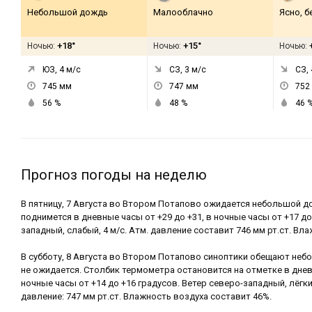
Небольшой дождь
Малооблачно
Ясно, б
+18°
+15°
Ночью:
Ночью:
Ночью:
ЮЗ, 4
м/с
СЗ, 3
м/с
СЗ, 
745
мм
747
мм
752
56
%
48
%
46
Прогноз погоды на неделю
В пятницу, 7 Августа во Втором Потапово ожидается небольшой 
поднимется в дневные часы от +29 до +31, в ночные часы от +17 до
западный, слабый, 4 м/с. Атм. давление составит 746 мм рт.ст. Вла
В субботу, 8 Августа во Втором Потапово синоптики обещают неб
не ожидается. Столбик термометра остановится на отметке в дневн
ночные часы от +14 до +16 градусов. Ветер северо-западный, лёгк
давление: 747 мм рт.ст. Влажность воздуха составит 46%.