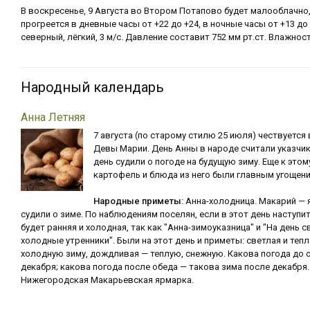
В воскресенье, 9 Августа во Втором Потапово будет малооблачно,
прогреется в дневные часы от +22 до +24, в ночные часы от +13 до
северный, лёгкий, 3 м/с. Давление составит 752 мм рт.ст. Влажност
Народный календарь
Анна Летняя
7 августа (по старому стилю 25 июля) чествуется 
Девы Марии. День Анны в народе считали указчик
день судили о погоде на будущую зиму. Еще к это
картофель и блюда из него были главным угощен
Народные приметы:
Анна-холодница. Макарий — 
судили о зиме. По наблюдениям поселян, если в этот день наступи
будет ранняя и холодная, так как "Анна-зимоуказница" и "На день 
холодные утренники". Были на этот день и приметы: светлая и теп
холодную зиму, дождливая — теплую, снежную. Какова погода до 
декабря; какова погода после обеда — такова зима после декабр
Нижегородская Макарьевская ярмарка.