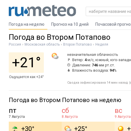
Погода на неделю
Прогноз на 10 дней
Почасовой прогно
Погода во Втором Потапово
Россия
Московская область
Второе Потапово
Неделя
незначительная облачность
+21°
Ветер:
4
м/с, южный, юго-запад
Давление:
746
мм рт.ст.
Влажность воздуха:
94
%
Ощущается как +24°
Сводка зафиксирована 14 мин назад (в
Погода во Втором Потапово на неделю
пт
сб
вс
7 Августа
8 Августа
9 Августа
+30°
+25°
+