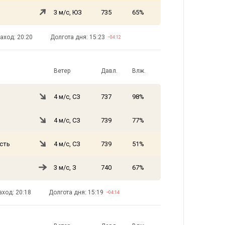
3 м/с, ЮЗ
735
65%
аход: 20:20
Долгота дня: 15:23
−04:12
Ветер
Давл.
Влж.
4 м/с, СЗ
737
98%
4 м/с, СЗ
739
77%
сть
4 м/с, СЗ
739
51%
3 м/с, З
740
67%
аход: 20:18
Долгота дня: 15:19
−04:14