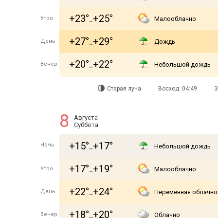
+23°..+25°
Утро
Малооблачно
+27°..+29°
День
Дождь
+20°..+22°
Вечер
Небольшой дождь
Старая луна
Восход: 04:49
З
8
Августа
Суббота
+15°..+17°
Ночь
Небольшой дождь
+17°..+19°
Утро
Малооблачно
+22°..+24°
День
Переменная облачно
+18°..+20°
Вечер
Облачно