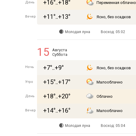
+16°..+18°
День
Переменная облачно
+11°..+13°
Вечер
Ясно, без осадков
Молодая луна
Восход: 05:02
15
Августа
Суббота
+7°..+9°
Ночь
Ясно, без осадков
+15°..+17°
Утро
Малооблачно
+18°..+20°
День
Облачно
+14°..+16°
Вечер
Малооблачно
Молодая луна
Восход: 05:04