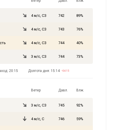
Ветер
Давл.
Влж.
4 м/с, СЗ
742
89%
4 м/с, СЗ
743
76%
сть
4 м/с, СЗ
744
40%
3 м/с, СЗ
744
73%
аход: 20:15
Долгота дня: 15:14
−04:15
Ветер
Давл.
Влж.
3 м/с, СЗ
745
92%
4 м/с, С
746
59%