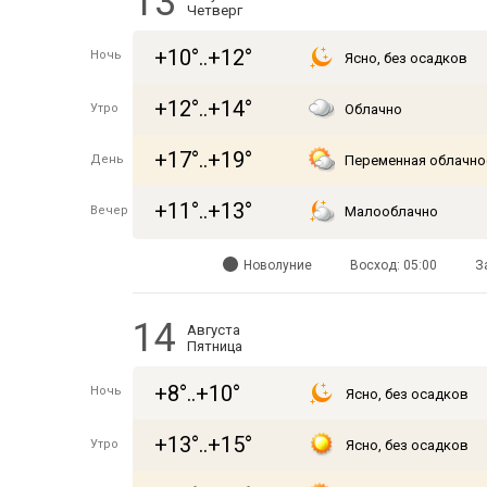
13
Четверг
+10°..+12°
Ночь
Ясно, без осадков
+12°..+14°
Утро
Облачно
+17°..+19°
День
Переменная облачно
+11°..+13°
Вечер
Малооблачно
Новолуние
Восход: 05:00
З
14
Августа
Пятница
+8°..+10°
Ночь
Ясно, без осадков
+13°..+15°
Утро
Ясно, без осадков