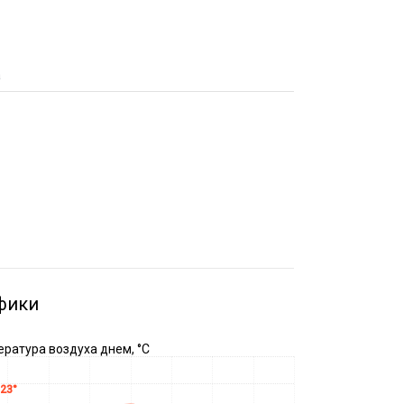
а
фики
ратура воздуха днем, °C
23°