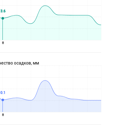
3.6
8
чество осадков, мм
0.1
8