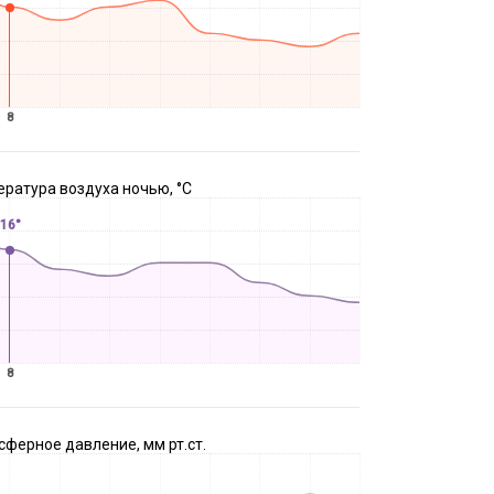
8
ратура воздуха ночью, °C
16°
8
ферное давление, мм рт.ст.