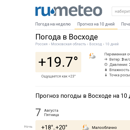
Погода на неделю
Прогноз на 10 дней
Поч
Погода в Восходе
Россия
Московская область
Восход
10 дней
Переменная о
+19.7°
Ветер:
3
м/с
Давление:
Влажность
Точка росы
Ощущается как +23°
Прогноз погоды в Восходе на 10
7
Августа
Пятница
+18°..+20°
Ночь
Малооблачно