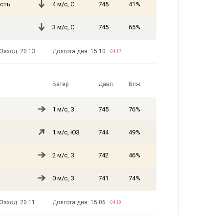
сть
4 м/с, С
745
41%
3 м/с, С
745
65%
Заход: 20:13
Долгота дня: 15:10
−04:17
Ветер
Давл.
Влж.
1 м/с, З
745
76%
1 м/с, ЮЗ
744
49%
2 м/с, З
742
46%
0 м/с, З
741
74%
Заход: 20:11
Долгота дня: 15:06
−04:18