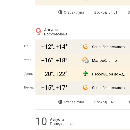
Старая луна
Восход: 04:51
З
9
Августа
Воскресенье
+12°..+14°
Ночь
Ясно, без осадков
+16°..+18°
Утро
Малооблачно
+20°..+22°
День
Небольшой дождь
+15°..+17°
Вечер
Ясно, без осадков
Старая луна
Восход: 04:53
З
10
Августа
Понедельник