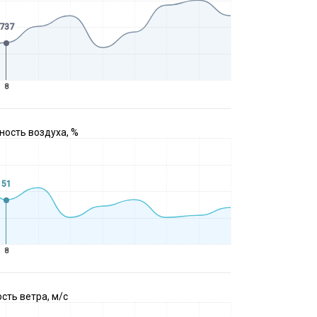
737
8
ость воздуха, %
51
8
сть ветра, м/с