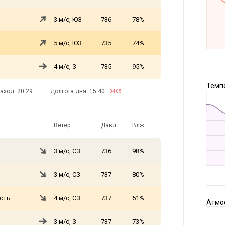
3 м/с, ЮЗ
736
78%
5 м/с, ЮЗ
735
74%
4 м/с, З
735
95%
Темпе
аход: 20:29
Долгота дня: 15:40
−04:05
Ветер
Давл.
Влж.
3 м/с, СЗ
736
98%
3 м/с, СЗ
737
80%
сть
4 м/с, СЗ
737
51%
Атмос
3 м/с, З
737
73%