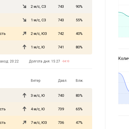
2 м/с, СЗ
743
90%
1 м/с, СЗ
743
55%
сть
2 м/с, ЮЗ
742
40%
1 м/с, Ю
741
80%
Коли
аход: 20:22
Долгота дня: 15:27
−04:10
Ветер
Давл.
Влж.
3 м/с, Ю
740
83%
сть
4 м/с, Ю
739
65%
сть
7 м/с, ЮЗ
736
47%