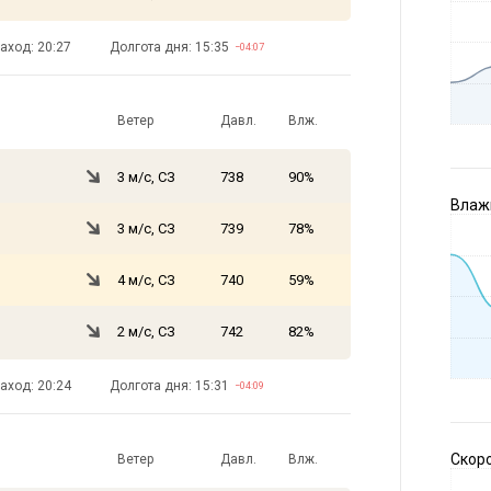
аход: 20:27
Долгота дня: 15:35
−04:07
Ветер
Давл.
Влж.
3 м/с, СЗ
738
90%
Влажн
3 м/с, СЗ
739
78%
4 м/с, СЗ
740
59%
2 м/с, СЗ
742
82%
аход: 20:24
Долгота дня: 15:31
−04:09
Скоро
Ветер
Давл.
Влж.