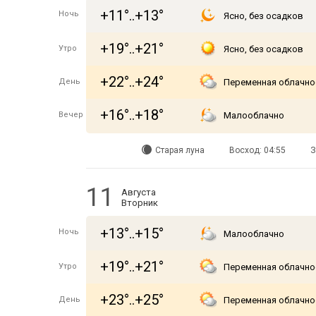
+11°..+13°
Ночь
Ясно, без осадков
+19°..+21°
Утро
Ясно, без осадков
+22°..+24°
День
Переменная облачно
+16°..+18°
Вечер
Малооблачно
Старая луна
Восход: 04:55
З
11
Августа
Вторник
+13°..+15°
Ночь
Малооблачно
+19°..+21°
Утро
Переменная облачно
+23°..+25°
День
Переменная облачно