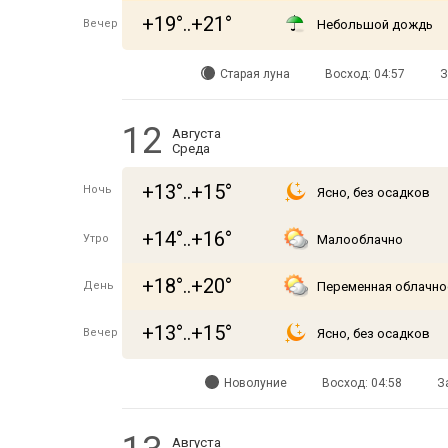
+19°..+21°
Вечер
Небольшой дождь
Старая луна
Восход: 04:57
З
12
Августа
Среда
+13°..+15°
Ночь
Ясно, без осадков
+14°..+16°
Утро
Малооблачно
+18°..+20°
День
Переменная облачно
+13°..+15°
Вечер
Ясно, без осадков
Новолуние
Восход: 04:58
З
Августа