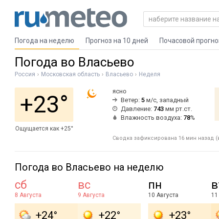
Погода на неделю
Прогноз на 10 дней
Почасовой прогно
Погода во Власьево
Россия
Московская область
Власьево
Неделя
ясно
+23°
Ветер:
5
м/с, западный
Давление:
743
мм рт.ст.
Влажность воздуха:
78
%
Ощущается как +25°
Сводка зафиксирована 16 мин назад (в
Погода во Власьево на неделю
сб
вс
пн
в
8 Августа
9 Августа
10 Августа
11
+24°
+22°
+23°