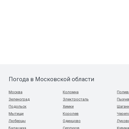
Погода в Московской области
Москва
Коломна
Полив
Зеленоград
Электросталь
Пыхче
Подольск
Химки
Шаган
Мытищи
Королев
Череп
Люберцы
Одинцово
Луков
Балашиха
Серпухов
Кувек