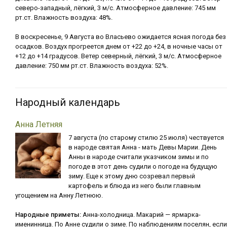
северо-западный, лёгкий, 3 м/с. Атмосферное давление: 745 мм
рт.ст. Влажность воздуха: 48%.
В воскресенье, 9 Августа во Власьево ожидается ясная погода без
осадков. Воздух прогреется днем от +22 до +24, в ночные часы от
+12 до +14 градусов. Ветер северный, лёгкий, 3 м/с. Атмосферное
давление: 750 мм рт.ст. Влажность воздуха: 52%.
Народный календарь
Анна Летняя
7 августа (по старому стилю 25 июля) чествуется
в народе святая Анна - мать Девы Марии. День
Анны в народе считали указчиком зимы и по
погоде в этот день судили о погоде на будущую
зиму. Еще к этому дню созревал первый
картофель и блюда из него были главным
угощением на Анну Летнюю.
Народные приметы:
Анна-холодница. Макарий — ярмарка-
именинница. По Анне судили о зиме. По наблюдениям поселян, если