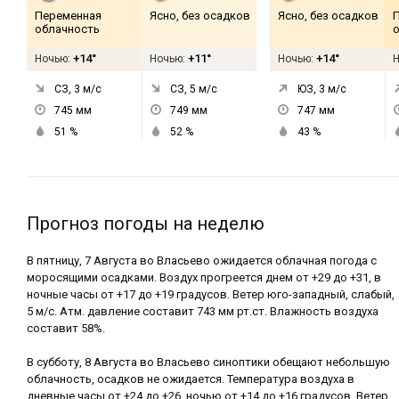
Переменная
Ясно, без осадков
Ясно, без осадков
облачность
+14°
+11°
+14°
Ночью:
Ночью:
Ночью:
СЗ, 3
м/с
СЗ, 5
м/с
ЮЗ, 3
м/с
745
мм
749
мм
747
мм
51
%
52
%
43
%
Прогноз погоды на неделю
В пятницу, 7 Августа во Власьево ожидается облачная погода с
моросящими осадками. Воздух прогреется днем от +29 до +31, в
ночные часы от +17 до +19 градусов. Ветер юго-западный, слабый,
5 м/с. Атм. давление составит 743 мм рт.ст. Влажность воздуха
составит 58%.
В субботу, 8 Августа во Власьево синоптики обещают небольшую
облачность, осадков не ожидается. Температура воздуха в
дневные часы от +24 до +26, ночью от +14 до +16 градусов. Ветер