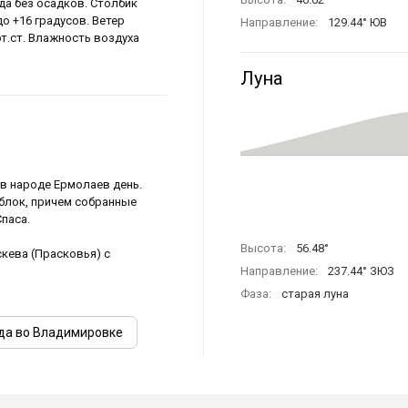
да без осадков. Столбик
о +16 градусов. Ветер
Направление:
129.44° ЮВ
рт.ст. Влажность воздуха
Луна
 в народе Ермолаев день.
блок, причем собранные
паса.
Высота:
56.48°
кева (Прасковья) с
Направление:
237.44° ЗЮЗ
Фаза:
старая луна
да во Владимировке