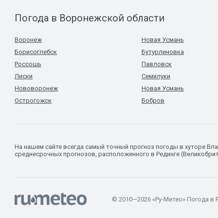
Погода в Воронежской области
Воронеж
Новая Усмань
Борисоглебск
Бутурлиновка
Россошь
Павловск
Лиски
Семилуки
Нововоронеж
Новая Усмань
Острогожск
Бобров
На нашем сайте всегда самый точный прогноз погоды в хуторе В
среднесрочных прогнозов, расположенного в Рединге (Великобрит
© 2010—2026 «Ру-Метео» Погода в 