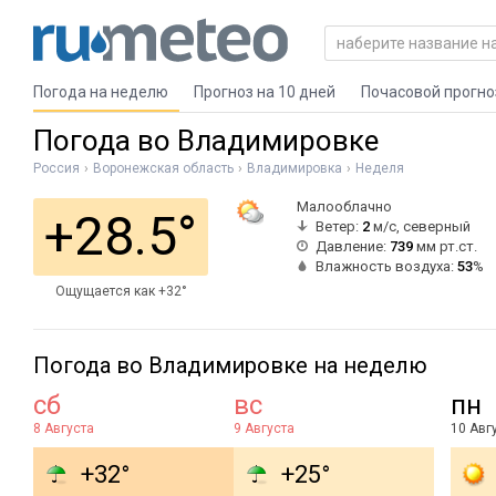
Погода на неделю
Прогноз на 10 дней
Почасовой прогно
Погода во Владимировке
Россия
Воронежская область
Владимировка
Неделя
Малооблачно
+28.5°
Ветер:
2
м/с, северный
Давление:
739
мм рт.ст.
Влажность воздуха:
53
%
Ощущается как +32°
Погода во Владимировке на неделю
сб
вс
пн
8 Августа
9 Августа
10 Авг
+32°
+25°