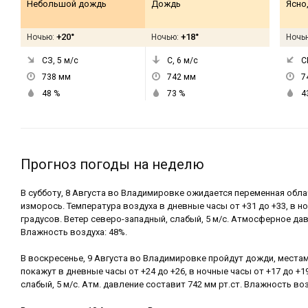
Небольшой дождь
Дождь
Ясно
+20°
+18°
Ночью:
Ночью:
Ночь
СЗ, 5
м/с
С, 6
м/с
С
738
мм
742
мм
7
48
%
73
%
4
Прогноз погоды на неделю
В субботу, 8 Августа во Владимировке ожидается переменная обл
изморось. Температура воздуха в дневные часы от +31 до +33, в но
градусов. Ветер северо-западный, слабый, 5 м/с. Атмосферное давл
Влажность воздуха: 48%.
В воскресенье, 9 Августа во Владимировке пройдут дожди, места
покажут в дневные часы от +24 до +26, в ночные часы от +17 до +1
слабый, 5 м/с. Атм. давление составит 742 мм рт.ст. Влажность во