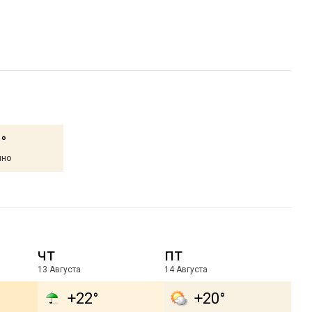
°
чно
чт
пт
13 Августа
14 Августа
+22°
+20°