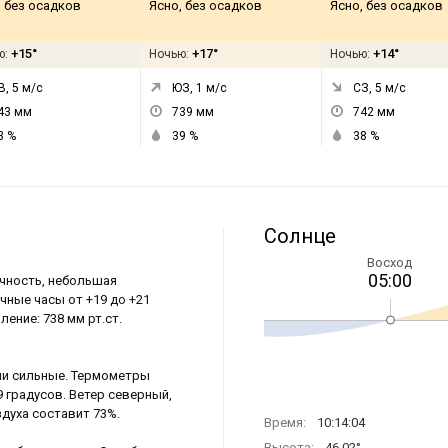
, без осадков
Ясно, без осадков
Ясно, без осадков
+15°
+17°
+14°
ю:
Ночью:
Ночью:
В, 5
м/с
ЮЗ, 1
м/с
СЗ, 5
м/с
43
мм
739
мм
742
мм
3
%
39
%
38
%
Солнце
Восход
05:00
ачность, небольшая
чные часы от +19 до +21
ение: 738 мм рт.ст.
ми сильные. Термометры
9 градусов. Ветер северный,
здуха составит 73%.
Время:
10:14:04
Высота:
46.02°