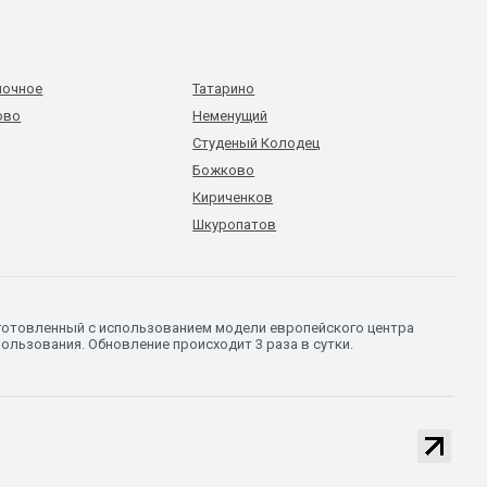
ночное
Татарино
ово
Неменущий
Студеный Колодец
Божково
Кириченков
Шкуропатов
дготовленный с использованием модели европейского центра
ользования. Обновление происходит 3 раза в сутки.