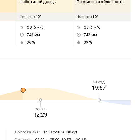
Небольшой дождь
Переменная облачность
+12°
+12°
Ночью:
Ночью:
СЗ, 6
м/с
СЗ, 6
м/с
743
мм
743
мм
36
%
39
%
Заход
19:57
Зенит
12:29
Долгота дня:
14 часов 56 минут
Сумерки:
04:22 — 05:00, 19:57 — 20:35