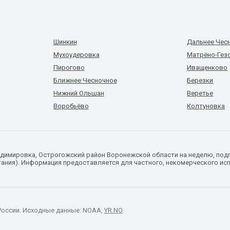
Шинкин
Дальнее Чес
Мухоудеровка
Матрёно-Гез
Пирогово
Иващенково
Ближнее Чесночное
Березки
Нижний Ольшан
Веретье
Воробьёво
Колтуновка
ладимировка, Острогожский район Воронежской области на неделю, по
ания). Информация предоставляется для частного, некомерческого исп
России. Исходные данные: NOAA,
YR.NO