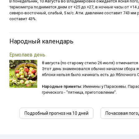
В понедельник, 10 Августа во Владимировке ожидается ясная пого
термометра поднимется днем от +25 до +27, в ночные часы от +14 д
северо-восточный, слабый, 5 м/с. Атм. давление составит 743 мм 
составит 43%.
Народный календарь
Ермолаев день
8 августа (по старому стилю 26 июля) отмечается
Этот день знаменовался обычно началом сбора я
яблоки нельзя было начинать есть до Яблочного С
Народные приметы:
Именины у Параскевы. Парас
греческого - "пятница, приготовление".
Подробный прогноз на 10 дней
Почасовая пого