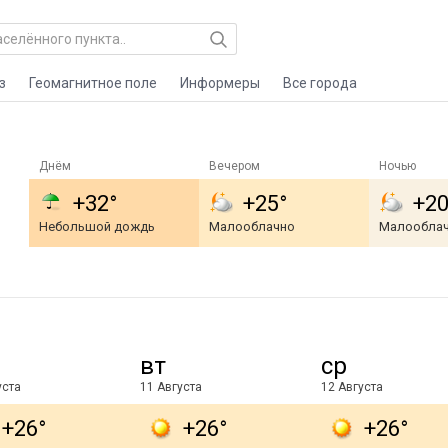
з
Геомагнитное поле
Информеры
Все города
Днём
Вечером
Ночью
+32°
+25°
+20
Небольшой дождь
Малооблачно
Малообла
вт
ср
уста
11 Августа
12 Августа
+26°
+26°
+26°