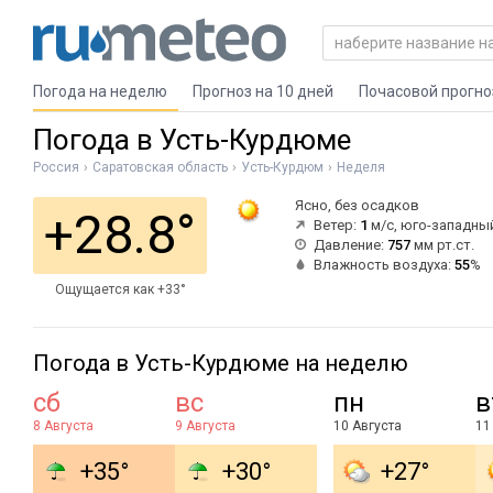
Погода на неделю
Прогноз на 10 дней
Почасовой прогно
Погода в Усть-Курдюме
Россия
Саратовская область
Усть-Курдюм
Неделя
Ясно, без осадков
+28.8°
Ветер:
1
м/с, юго-западны
Давление:
757
мм рт.ст.
Влажность воздуха:
55
%
Ощущается как +33°
Погода в Усть-Курдюме на неделю
сб
вс
пн
в
8 Августа
9 Августа
10 Августа
11
+35°
+30°
+27°