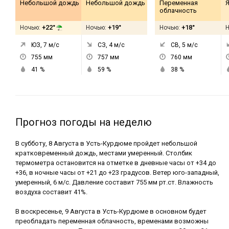
Небольшой дождь
Небольшой дождь
Переменная
Я
облачность
+22°
+19°
+18°
Ночью:
Ночью:
Ночью:
ЮЗ, 7
м/с
СЗ, 4
м/с
СВ, 5
м/с
755
мм
757
мм
760
мм
41
%
59
%
38
%
Прогноз погоды на неделю
В субботу, 8 Августа в Усть-Курдюме пройдет небольшой
кратковременный дождь, местами умеренный. Столбик
термометра остановится на отметке в дневные часы от +34 до
+36, в ночные часы от +21 до +23 градусов. Ветер юго-западный,
умеренный, 6 м/с. Давление составит 755 мм рт.ст. Влажность
воздуха составит 41%.
В воскресенье, 9 Августа в Усть-Курдюме в основном будет
преобладать переменная облачность, временами возможны