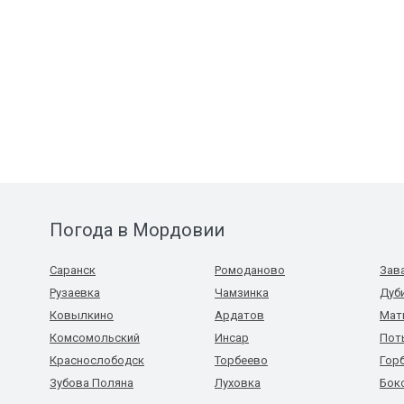
Погода в Мордовии
Саранск
Ромоданово
Зав
Рузаевка
Чамзинка
Дуб
Ковылкино
Ардатов
Мат
Комсомольский
Инсар
Пот
Краснослободск
Торбеево
Гор
Зубова Поляна
Луховка
Бок