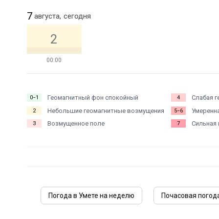
7
августа,
сегодня
2
00:00
Геомагнитный фон спокойный
Слабая г
0−1
4
Небольшие геомагнитные возмущения
Умеренна
2
5−6
Возмущенное поле
Сильная 
3
7
Погода в Умете на неделю
Почасовая погода