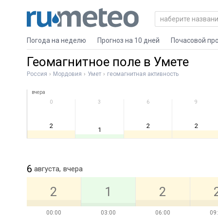
Погода на неделю
Прогноз на 10 дней
Почасовой пр
Геомагнитное поле в Умете
Россия
Мордовия
Умет
геомагнитная активность
вчера
0
3
6
9
2
2
2
1
6
августа,
вчера
2
1
2
00:00
03:00
06:00
09