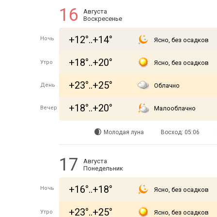
16
Августа
Воскресенье
+12°..+14°
Ночь
Ясно, без осадков
+18°..+20°
Утро
Ясно, без осадков
+23°..+25°
День
Облачно
+18°..+20°
Вечер
Малооблачно
Молодая луна
Восход: 05:06
17
Августа
Понедельник
+16°..+18°
Ночь
Ясно, без осадков
+23°..+25°
Утро
Ясно, без осадков