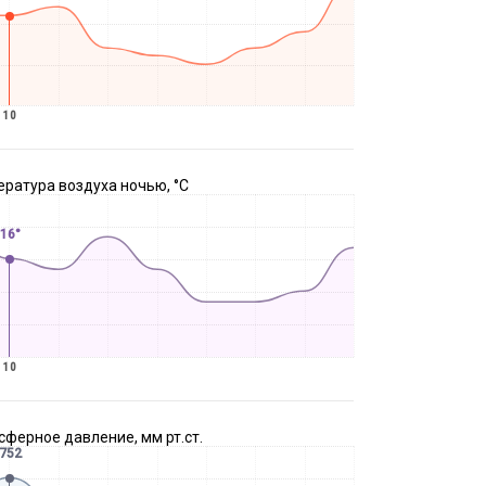
10
ратура воздуха ночью, °C
16°
10
ферное давление, мм рт.ст.
752