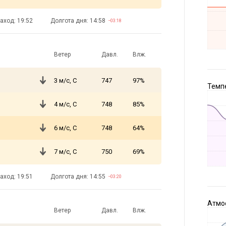
аход: 19:52
Долгота дня: 14:58
−03:18
Ветер
Давл.
Влж.
3 м/с, С
747
97%
Темпе
4 м/с, С
748
85%
6 м/с, С
748
64%
7 м/с, С
750
69%
аход: 19:51
Долгота дня: 14:55
−03:20
Атмос
Ветер
Давл.
Влж.