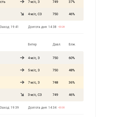
сть
7 м/с, З
749
37%
4 м/с, СЗ
750
46%
Заход: 19:41
Долгота дня: 14:38
−03:28
Ветер
Давл.
Влж.
4 м/с, З
750
60%
5 м/с, З
750
48%
7 м/с, З
748
36%
3 м/с, СЗ
749
46%
Заход: 19:39
Долгота дня: 14:34
−03:30