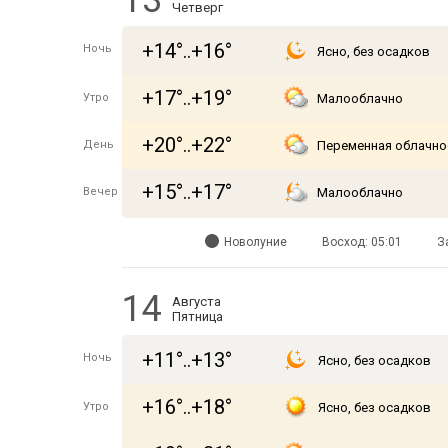
13
Четверг
+14°..+16°
Ночь
Ясно, без осадков
+17°..+19°
Утро
Малооблачно
+20°..+22°
День
Переменная облачно
+15°..+17°
Вечер
Малооблачно
Новолуние
Восход: 05:01
З
14
Августа
Пятница
+11°..+13°
Ночь
Ясно, без осадков
+16°..+18°
Утро
Ясно, без осадков