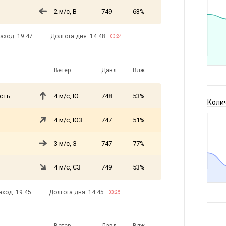
2 м/с, В
749
63%
аход: 19:47
Долгота дня: 14:48
−03:24
Ветер
Давл.
Влж.
сть
4 м/с, Ю
748
53%
Коли
4 м/с, ЮЗ
747
51%
3 м/с, З
747
77%
4 м/с, СЗ
749
53%
аход: 19:45
Долгота дня: 14:45
−03:25