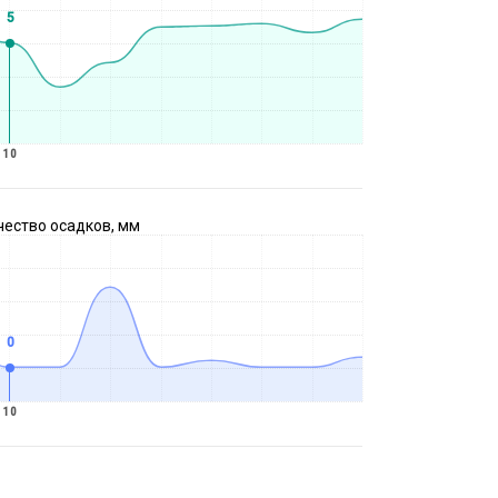
5
10
чество осадков, мм
0
10