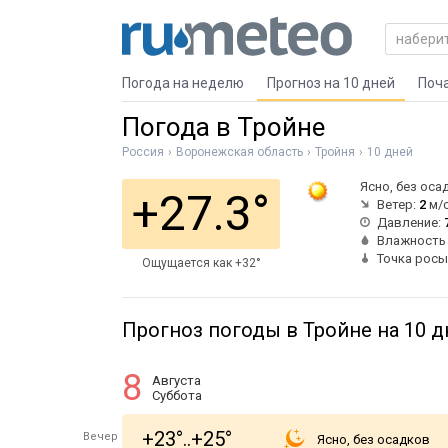
Погода на неделю
Прогноз на 10 дней
Поч
Погода в Тройне
Россия
Воронежская область
Тройня
10 дней
Ясно, без оса
+27.3°
Ветер:
2
м/с
Давление:
Влажность
Точка росы
Ощущается как +32°
Прогноз погоды в Тройне на 10 д
8
Августа
Суббота
+23°..+25°
Вечер
Ясно, без осадков