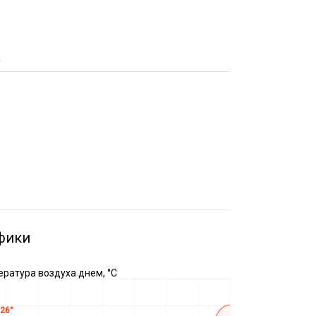
а
фики
ратура воздуха днем, °C
26°