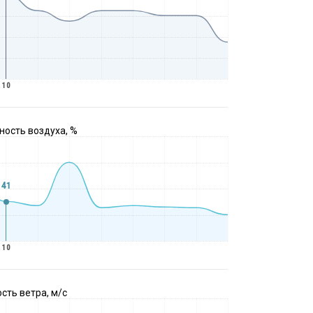
10
ость воздуха, %
41
10
сть ветра, м/с