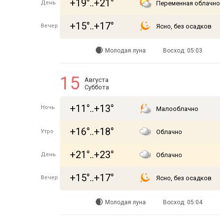
+19°..+21°
День
Переменная облачно
+15°..+17°
Вечер
Ясно, без осадков
Молодая луна
Восход: 05:03
15
Августа
Суббота
+11°..+13°
Ночь
Малооблачно
+16°..+18°
Утро
Облачно
+21°..+23°
День
Облачно
+15°..+17°
Вечер
Ясно, без осадков
Молодая луна
Восход: 05:04