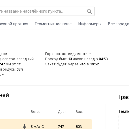
асовой прогноз
Геомагнитное поле
Информеры
Все город
дков
Горизонтал. видимость: −
, северо-западный
Восход был:
13
часов назад в
04:53
747
мм рт.ст.
Закат будет: через
час
в
19:52
 воздуха:
63
%
: −
ней
Гра
Темпе
Ветер
Давл.
Влж.
3 м/с, С
747
80%