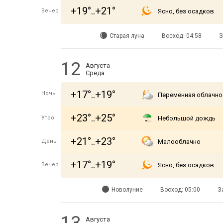
+19°..+21°
Вечер
Ясно, без осадков
Старая луна
Восход: 04:58
З
12
Августа
Среда
+17°..+19°
Ночь
Переменная облачно
+23°..+25°
Утро
Небольшой дождь
+21°..+23°
День
Малооблачно
+17°..+19°
Вечер
Ясно, без осадков
Новолуние
Восход: 05:00
З
Августа