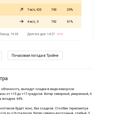
7 м/с, ЮЗ
743
29%
4 м/с, З
742
61%
Заход: 19:35
Долгота дня: 14:27
−03:32
Почасовая погода в Тройне
тра
я облачность, выпадут осадки в виде измороси.
асы от +15 до +17 градусов. Ветер северный, умеренный, 6
ь воздуха: 64%.
иноптиков будет ясно, без осадков. Столбик термометра
 +14 до +16 градусов. Ветер северо-восточный, слабый, 5