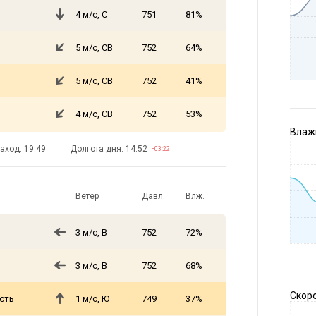
4 м/с, С
751
81%
5 м/с, СВ
752
64%
5 м/с, СВ
752
41%
4 м/с, СВ
752
53%
Влажн
аход: 19:49
Долгота дня: 14:52
−03:22
Ветер
Давл.
Влж.
3 м/с, В
752
72%
3 м/с, В
752
68%
Скоро
сть
1 м/с, Ю
749
37%