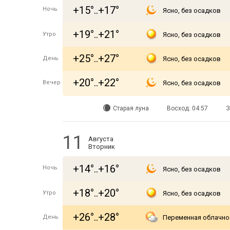
+15°..+17°
Ночь
Ясно, без осадков
+19°..+21°
Утро
Ясно, без осадков
+25°..+27°
День
Ясно, без осадков
+20°..+22°
Вечер
Ясно, без осадков
Старая луна
Восход: 04:57
З
11
Августа
Вторник
+14°..+16°
Ночь
Ясно, без осадков
+18°..+20°
Утро
Ясно, без осадков
+26°..+28°
День
Переменная облачно