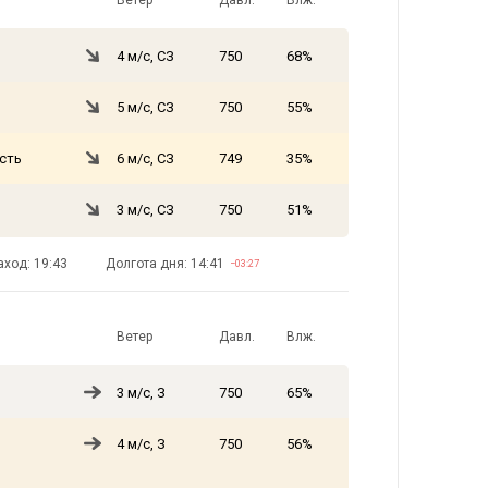
Ветер
Давл.
Влж.
4 м/с, СЗ
750
68%
5 м/с, СЗ
750
55%
сть
6 м/с, СЗ
749
35%
3 м/с, СЗ
750
51%
аход: 19:43
Долгота дня: 14:41
−03:27
Ветер
Давл.
Влж.
3 м/с, З
750
65%
4 м/с, З
750
56%