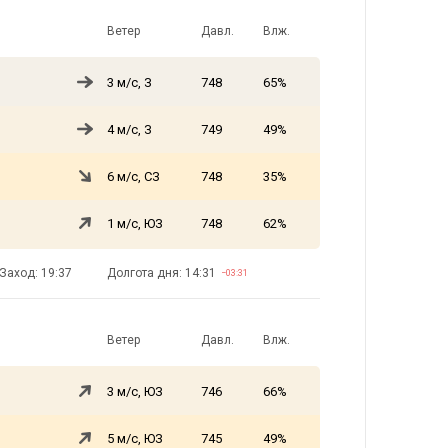
Ветер
Давл.
Влж.
3 м/с, З
748
65%
4 м/с, З
749
49%
6 м/с, СЗ
748
35%
1 м/с, ЮЗ
748
62%
Заход: 19:37
Долгота дня: 14:31
−03:31
Ветер
Давл.
Влж.
3 м/с, ЮЗ
746
66%
5 м/с, ЮЗ
745
49%