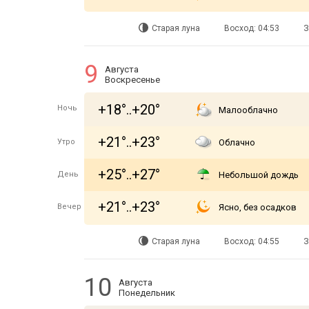
Старая луна
Восход: 04:53
З
9
Августа
Воскресенье
+18°..+20°
Ночь
Малооблачно
+21°..+23°
Утро
Облачно
+25°..+27°
День
Небольшой дождь
+21°..+23°
Вечер
Ясно, без осадков
Старая луна
Восход: 04:55
З
10
Августа
Понедельник