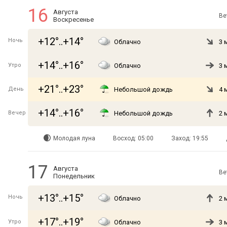
16
Августа
Ве
Воскресенье
+12°..+14°
Ночь
Облачно
3 
+14°..+16°
Утро
Облачно
3 
+21°..+23°
День
Небольшой дождь
4 
+14°..+16°
Вечер
Небольшой дождь
2 
Молодая луна
Восход: 05:00
Заход: 19:55
17
Августа
Ве
Понедельник
+13°..+15°
Ночь
Облачно
2 
+17°..+19°
Утро
Облачно
3 