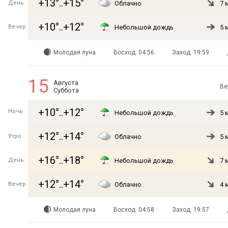
+13°..+15°
День
Облачно
7 
+10°..+12°
Вечер
Небольшой дождь
5 
Молодая луна
Восход: 04:56
Заход: 19:59
15
Августа
Ве
Суббота
+10°..+12°
Ночь
Небольшой дождь
5 
+12°..+14°
Утро
Облачно
5 
+16°..+18°
День
Небольшой дождь
7 
+12°..+14°
Вечер
Облачно
4 
Молодая луна
Восход: 04:58
Заход: 19:57