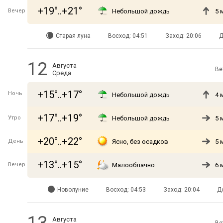
+19°..+21°
Вечер
Небольшой дождь
5 
Старая луна
Восход: 04:51
Заход: 20:06
Д
12
Августа
Ве
Среда
+15°..+17°
Ночь
Небольшой дождь
4 
+17°..+19°
Утро
Небольшой дождь
5 
+20°..+22°
День
Ясно, без осадков
5 
+13°..+15°
Вечер
Малооблачно
6 
Новолуние
Восход: 04:53
Заход: 20:04
Д
Августа