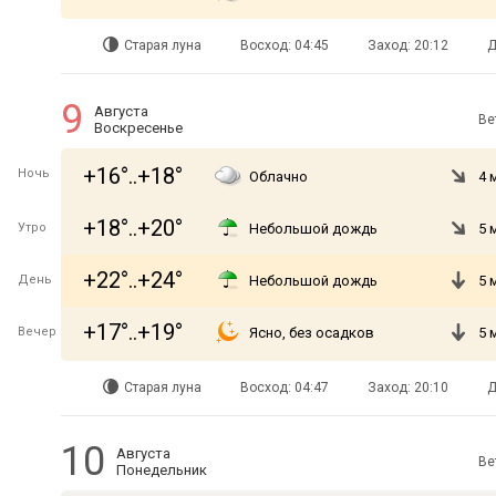
Старая луна
Восход: 04:45
Заход: 20:12
Д
9
Августа
Ве
Воскресенье
+16°..+18°
Ночь
Облачно
4 
+18°..+20°
Утро
Небольшой дождь
5 
+22°..+24°
День
Небольшой дождь
5 
+17°..+19°
Вечер
Ясно, без осадков
5 
Старая луна
Восход: 04:47
Заход: 20:10
Д
10
Августа
Ве
Понедельник