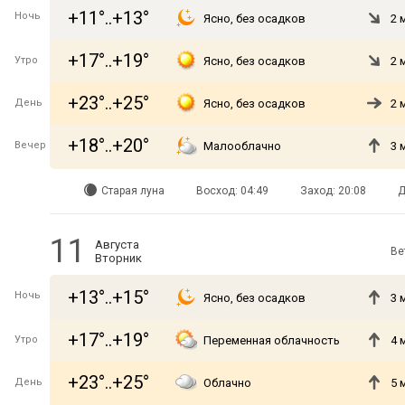
+11°..+13°
Ночь
Ясно, без осадков
2 
+17°..+19°
Утро
Ясно, без осадков
2 
+23°..+25°
День
Ясно, без осадков
2 
+18°..+20°
Вечер
Малооблачно
3 
Старая луна
Восход: 04:49
Заход: 20:08
Д
11
Августа
Ве
Вторник
+13°..+15°
Ночь
Ясно, без осадков
3 
+17°..+19°
Утро
Переменная облачность
4 
+23°..+25°
День
Облачно
5 