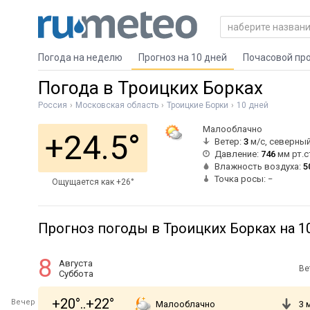
Погода на неделю
Прогноз на 10 дней
Почасовой пр
Погода в Троицких Борках
Россия
Московская область
Троицкие Борки
10 дней
Малооблачно
+24.5°
Ветер:
3
м/с, северны
Давление:
746
мм рт.с
Влажность воздуха:
5
Точка росы: −
Ощущается как +26°
Прогноз погоды в Троицких Борках на 1
8
Августа
Ве
Суббота
+20°..+22°
Вечер
Малооблачно
3 