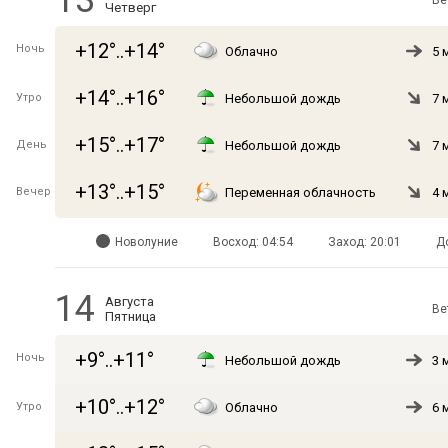
13
Ве
Четверг
+12°..+14°
Ночь
Облачно
5 
+14°..+16°
Утро
Небольшой дождь
7 
+15°..+17°
День
Небольшой дождь
7 
+13°..+15°
Вечер
Переменная облачность
4 
Новолуние
Восход: 04:54
Заход: 20:01
Д
14
Августа
Ве
Пятница
+9°..+11°
Ночь
Небольшой дождь
3 
+10°..+12°
Утро
Облачно
6 