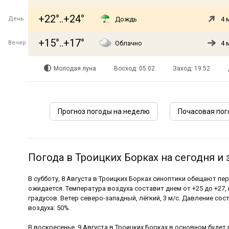
+22°..+24°
День
Дождь
4 
+15°..+17°
Вечер
Облачно
4 
Молодая луна
Восход: 05:02
Заход: 19:52
Прогноз погоды на неделю
Почасовая пог
Погода в Троицких Борках на сегодня и 
В субботу, 8 Августа в Троицких Борках синоптики обещают пе
ожидается. Температура воздуха составит днем от +25 до +27, 
градусов. Ветер северо-западный, лёгкий, 3 м/с. Давление сос
воздуха: 50%.
В воскресенье, 9 Августа в Троицких Борках в основном буде