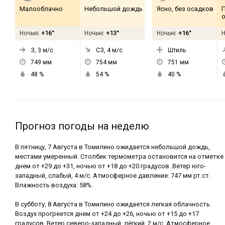
Малооблачно
Небольшой дождь
Ясно, без осадков
+16°
+13°
+16°
Ночью:
Ночью:
Ночью:
З, 3
м/с
СЗ, 4
м/с
Штиль
749
мм
754
мм
751
мм
48
%
54
%
40
%
Прогноз погоды на неделю
В пятницу, 7 Августа в Томилино ожидается небольшой дождь,
местами умеренный. Столбик термометра остановится на отметке
днем от +29 до +31, ночью от +18 до +20 градусов. Ветер юго-
западный, слабый, 4 м/с. Атмосферное давление: 747 мм рт.ст.
Влажность воздуха: 58%.
В субботу, 8 Августа в Томилино ожидается легкая облачность.
Воздух прогреется днем от +24 до +26, ночью от +15 до +17
градусов. Ветер северо-западный, лёгкий, 2 м/с. Атмосферное