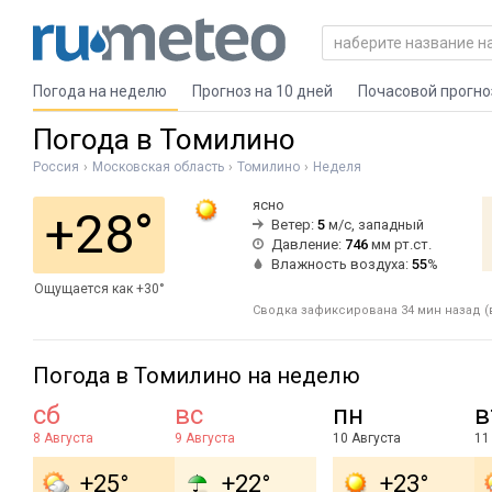
Погода на неделю
Прогноз на 10 дней
Почасовой прогно
Погода в Томилино
Россия
Московская область
Томилино
Неделя
ясно
+28°
Ветер:
5
м/с, западный
Давление:
746
мм рт.ст.
Влажность воздуха:
55
%
Ощущается как +30°
Сводка зафиксирована 34 мин назад (в
Погода в Томилино на неделю
сб
вс
пн
в
8 Августа
9 Августа
10 Августа
11
+25°
+22°
+23°