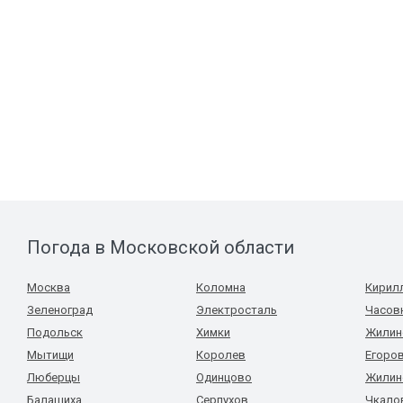
Погода в Московской области
Москва
Коломна
Кирил
Зеленоград
Электросталь
Часов
Подольск
Химки
Жилин
Мытищи
Королев
Егоро
Люберцы
Одинцово
Жилин
Балашиха
Серпухов
Чкало