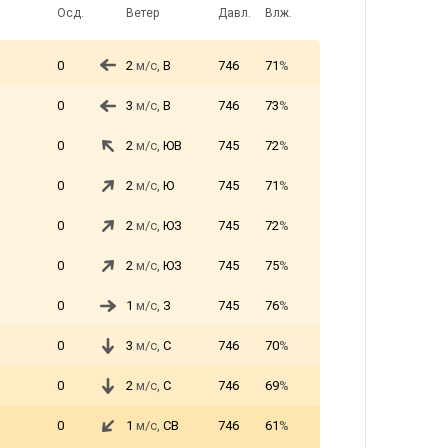
Осд.
Ветер
Давл.
Влж.
0
2
м/с,
В
746
71
%
0
3
м/с,
В
746
73
%
0
2
м/с,
ЮВ
745
72
%
0
2
м/с,
Ю
745
71
%
0
2
м/с,
ЮЗ
745
72
%
0
2
м/с,
ЮЗ
745
75
%
0
1
м/с,
З
745
76
%
0
3
м/с,
С
746
70
%
0
2
м/с,
С
746
69
%
0
1
м/с,
СВ
746
61
%