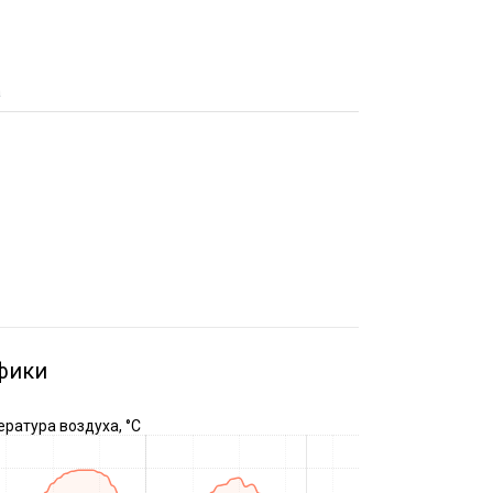
а
фики
ратура воздуха, °C