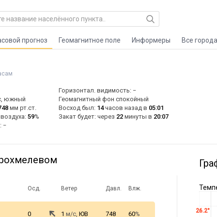
асовой прогноз
Геомагнитное поле
Информеры
Все город
асам
Горизонтал. видимость: −
с, южный
Геомагнитный фон спокойный
748
мм рт.ст.
Восход был:
14
часов назад в
05:01
 воздуха:
59
%
Закат будет: через
22
минуты в
20:07
: −
арохмелевом
Гра
Темпе
Осд.
Ветер
Давл.
Влж.
26.2°
0
1
м/с,
ЮВ
748
60
%