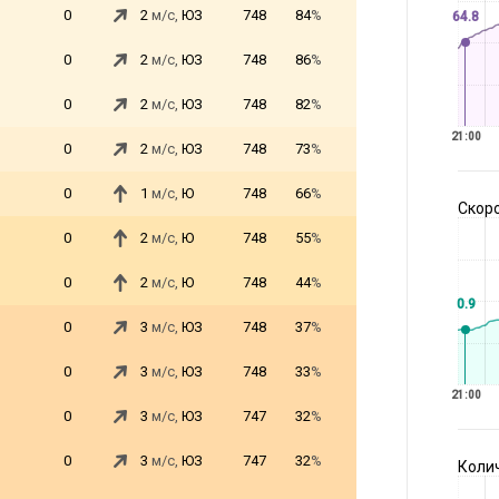
0
2
м/с,
ЮЗ
748
84
%
64.8
0
2
м/с,
ЮЗ
748
86
%
0
2
м/с,
ЮЗ
748
82
%
21:00
0
2
м/с,
ЮЗ
748
73
%
0
1
м/с,
Ю
748
66
%
Скоро
0
2
м/с,
Ю
748
55
%
0
2
м/с,
Ю
748
44
%
0.9
0
3
м/с,
ЮЗ
748
37
%
0
3
м/с,
ЮЗ
748
33
%
21:00
0
3
м/с,
ЮЗ
747
32
%
0
3
м/с,
ЮЗ
747
32
%
Коли