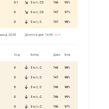
0.1
3
м/с,
СЗ
746
95
%
0
3
м/с,
СЗ
747
97
%
0
3
м/с,
С
747
98
%
аход: 20:03
Долгота дня: 14:59
−03:19
Осд.
Ветер
Давл.
Влж.
0
3
м/с,
С
746
98
%
0
3
м/с,
С
747
98
%
0
3
м/с,
С
746
98
%
0
3
м/с,
С
746
99
%
0
3
м/с,
С
746
97
%