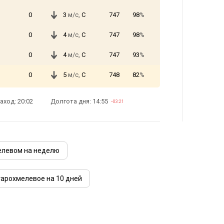
0
3
м/с,
С
747
98
%
0
4
м/с,
С
747
98
%
0
4
м/с,
С
747
93
%
0
5
м/с,
С
748
82
%
аход: 20:02
Долгота дня: 14:55
−03:21
елевом на неделю
тарохмелевое на 10 дней