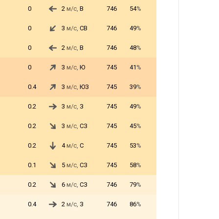
0
2
м/с,
В
746
54
%
0
3
м/с,
СВ
746
49
%
0
2
м/с,
В
746
48
%
0
3
м/с,
Ю
745
41
%
0.4
3
м/с,
ЮЗ
745
39
%
0.2
3
м/с,
З
745
49
%
0.2
3
м/с,
СЗ
745
45
%
0.2
4
м/с,
С
745
53
%
0.1
5
м/с,
СЗ
745
58
%
0.2
6
м/с,
СЗ
746
79
%
0.4
2
м/с,
З
746
86
%