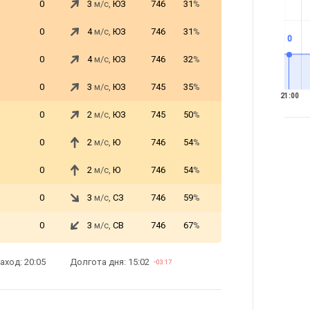
0
3
м/с,
ЮЗ
746
31
%
0
4
м/с,
ЮЗ
746
31
%
0
0
4
м/с,
ЮЗ
746
32
%
0
3
м/с,
ЮЗ
745
35
%
21:00
0
2
м/с,
ЮЗ
745
50
%
0
2
м/с,
Ю
746
54
%
0
2
м/с,
Ю
746
54
%
0
3
м/с,
СЗ
746
59
%
0
3
м/с,
СВ
746
67
%
аход: 20:05
Долгота дня: 15:02
−03:17