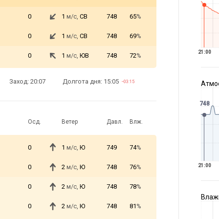
0
1
м/с,
СВ
748
65
%
0
1
м/с,
СВ
748
69
%
21:00
0
1
м/с,
ЮВ
748
72
%
Заход: 20:07
Долгота дня: 15:05
−03:15
Атмос
748
Осд.
Ветер
Давл.
Влж.
0
1
м/с,
Ю
749
74
%
21:00
0
2
м/с,
Ю
748
76
%
0
2
м/с,
Ю
748
78
%
Влажн
0
2
м/с,
Ю
748
81
%