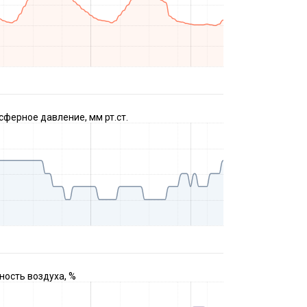
ферное давление, мм рт.ст.
ость воздуха, %