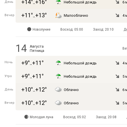
+14°..+16°
День
Небольшой дождь
6 
+11°..+13°
Вечер
Малооблачно
4 
Новолуние
Восход: 05:00
Заход: 20:10
Д
14
Августа
Ве
Пятница
+9°..+11°
Ночь
Небольшой дождь
4 
+9°..+11°
Утро
Небольшой дождь
5 
+10°..+12°
День
Облачно
6 
+10°..+12°
Вечер
Облачно
5 
Молодая луна
Восход: 05:02
Заход: 20:08