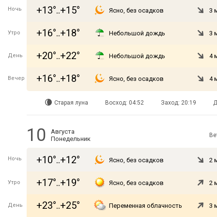
+13°..+15°
Ночь
Ясно, без осадков
3 
+16°..+18°
Утро
Небольшой дождь
3 
+20°..+22°
День
Небольшой дождь
4 
+16°..+18°
Вечер
Ясно, без осадков
4 
Старая луна
Восход: 04:52
Заход: 20:19
Д
10
Августа
Ве
Понедельник
+10°..+12°
Ночь
Ясно, без осадков
2 
+17°..+19°
Утро
Ясно, без осадков
2 
+23°..+25°
День
Переменная облачность
3 