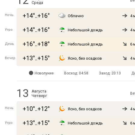
12
Ве
Среда
+14°..+16°
Ночь
Облачно
4 
+14°..+16°
Утро
Небольшой дождь
4 
+16°..+18°
День
Небольшой дождь
6 
+13°..+15°
Вечер
Ясно, без осадков
4 
Новолуние
Восход: 04:58
Заход: 20:13
Д
13
Августа
Ве
Четверг
+10°..+12°
Ночь
Ясно, без осадков
4 
+13°..+15°
Утро
Небольшой дождь
6 