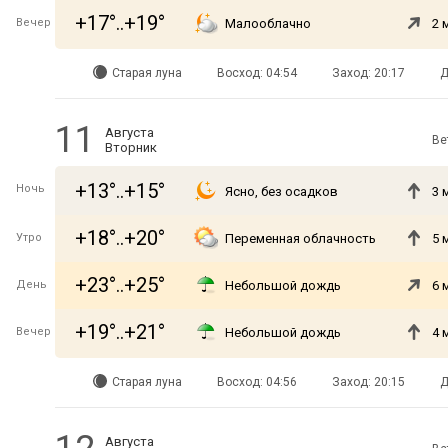
+17°..+19°
Вечер
Малооблачно
2 
Старая луна
Восход: 04:54
Заход: 20:17
Д
11
Августа
Ве
Вторник
+13°..+15°
Ночь
Ясно, без осадков
3 
+18°..+20°
Утро
Переменная облачность
5 
+23°..+25°
День
Небольшой дождь
6 
+19°..+21°
Вечер
Небольшой дождь
4 
Старая луна
Восход: 04:56
Заход: 20:15
Д
Августа