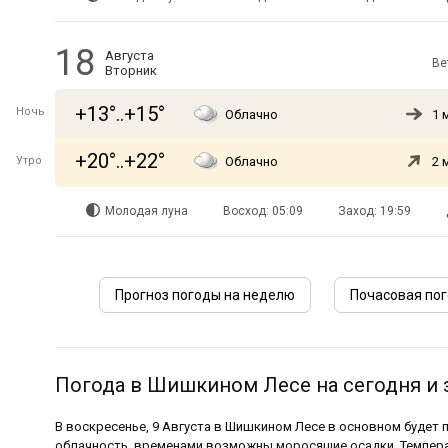
18
Августа
Ве
Вторник
+13°..+15°
Ночь
Облачно
1 
+20°..+22°
Утро
Облачно
2 
Молодая луна
Восход: 05:09
Заход: 19:59
Прогноз погоды на неделю
Почасовая по
Погода в Шишкином Лесе на сегодня и 
В воскресенье, 9 Августа в Шишкином Лесе в основном будет
облачность, временами возможны моросящие осадки. Темпера