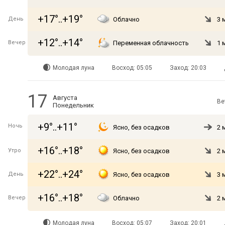
+17°..+19°
День
Облачно
3 
+12°..+14°
Вечер
Переменная облачность
1 
Молодая луна
Восход: 05:05
Заход: 20:03
17
Августа
Ве
Понедельник
+9°..+11°
Ночь
Ясно, без осадков
2 
+16°..+18°
Утро
Ясно, без осадков
2 
+22°..+24°
День
Ясно, без осадков
3 
+16°..+18°
Вечер
Облачно
2 
Молодая луна
Восход: 05:07
Заход: 20:01