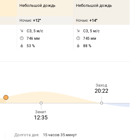
Небольшой дождь
Небольшой дождь
+12°
+14°
Ночью:
Ночью:
СЗ, 5
м/с
СЗ, 5
м/с
746
мм
745
мм
53
%
88
%
Заход
20:22
Зенит
12:35
Долгота дня:
15 часов 35 минут