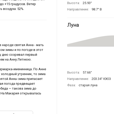
Высота:
25.93°
до +15 градусов. Ветер
ь воздуха: 52%.
Направление:
98.7° В
Луна
в народе святая Анна - мать
ом зимы и по погоде в этот
му дню созревал первый
ием на Анну Летнюю.
ярмарка-именинница. По Анне
Высота:
57.66°
т холодный утренник, то зима
святой Анны зима припасает
Направление:
203.34° ЮЮЗ
лая погода предвещает
Фаза:
старая луна
обеда — такова зима до
я. На Макария открывалась