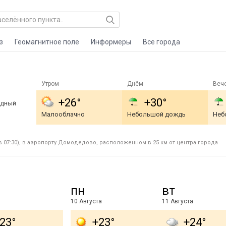
з
Геомагнитное поле
Информеры
Все города
Утром
Днём
Веч
+26°
+30°
адный
Малооблачно
Небольшой дождь
Неб
в 07:30), в аэропорту Домодедово, расположенном в 25 км от центра города
пн
вт
10 Августа
11 Августа
23°
+23°
+24°