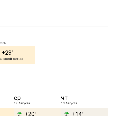
ером
+23°
ольшой дождь
ср
чт
12 Августа
13 Августа
+20°
+14°