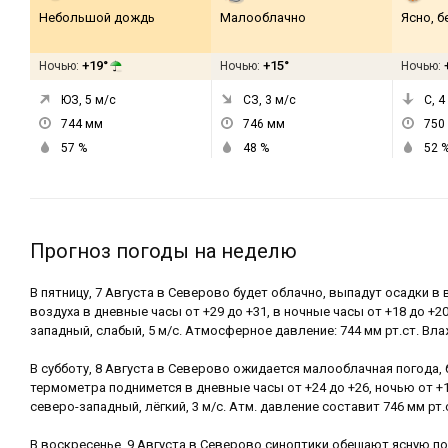
Небольшой дождь
Малооблачно
Ясно, б
+19°
+15°
Ночью:
Ночью:
Ночью:
ЮЗ, 5
м/с
СЗ, 3
м/с
С, 4
744
мм
746
мм
750
57
%
48
%
52
Прогноз погоды на неделю
В пятницу, 7 Августа в Северово будет облачно, выпадут осадки в
воздуха в дневные часы от +29 до +31, в ночные часы от +18 до +20
западный, слабый, 5 м/с. Атмосферное давление: 744 мм рт.ст. Вла
В субботу, 8 Августа в Северово ожидается малооблачная погода, 
термометра поднимется в дневные часы от +24 до +26, ночью от +1
северо-западный, лёгкий, 3 м/с. Атм. давление составит 746 мм рт.
В воскресенье, 9 Августа в Северово синоптики обещают ясную по