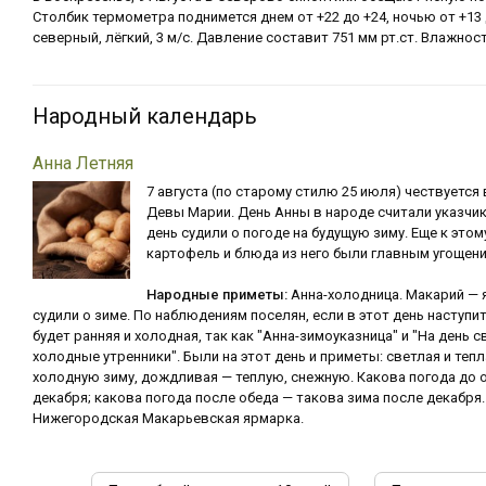
Столбик термометра поднимется днем от +22 до +24, ночью от +13 
северный, лёгкий, 3 м/с. Давление составит 751 мм рт.ст. Влажност
Народный календарь
Анна Летняя
7 августа (по старому стилю 25 июля) чествуется 
Девы Марии. День Анны в народе считали указчик
день судили о погоде на будущую зиму. Еще к это
картофель и блюда из него были главным угощен
Народные приметы:
Анна-холодница. Макарий — 
судили о зиме. По наблюдениям поселян, если в этот день наступи
будет ранняя и холодная, так как "Анна-зимоуказница" и "На день 
холодные утренники". Были на этот день и приметы: светлая и теп
холодную зиму, дождливая — теплую, снежную. Какова погода до 
декабря; какова погода после обеда — такова зима после декабр
Нижегородская Макарьевская ярмарка.