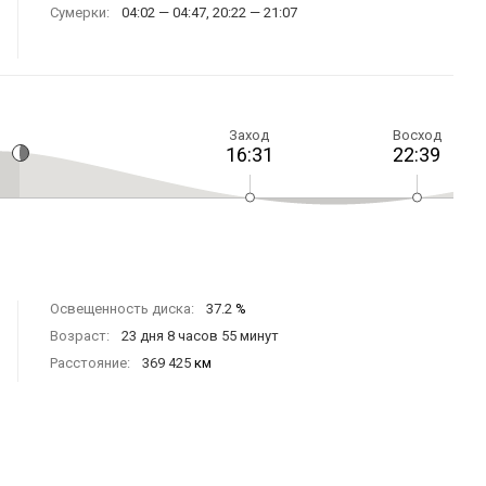
Сумерки:
04:02 — 04:47, 20:22 — 21:07
Заход
Восход
16:31
22:39
Освещенность диска:
37.2
%
Возраст:
23 дня 8 часов 55 минут
Расстояние:
369 425
км