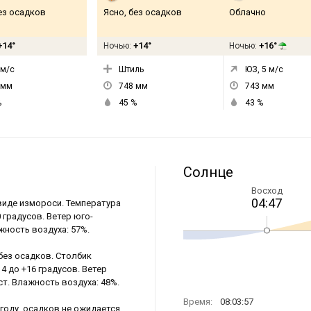
ез осадков
Ясно, без осадков
Облачно
+14°
+14°
+16°
Ночью:
Ночью:
м/с
Штиль
ЮЗ, 5
м/с
мм
748
мм
743
мм
%
45
%
43
%
Солнце
Восход
04:47
 виде измороси. Температура
 градусов. Ветер юго-
жность воздуха: 57%.
без осадков. Столбик
4 до +16 градусов. Ветер
ст. Влажность воздуха: 48%.
Время:
08:03:57
году, осадков не ожидается.