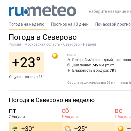
Погода на неделю
Прогноз на 10 дней
Почасовой прогно
Погода в Северово
Россия
Московская область
Северово
Неделя
ясно
+23°
Ветер:
3
м/с, западный, юго-зап
Давление:
745
мм рт.ст.
Влажность воздуха:
78
%
Ощущается как +26°
Сводка зафиксирована 33 мин назад (
Погода в Северово на неделю
пт
сб
вс
7 Августа
8 Августа
9 Августа
+30°
+25°
+