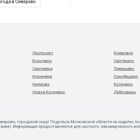
огода в Северово
Леспроект
Климовск
Бородино
Сертякино
Сергеевка
Лемешево
Кузнечики
Ознобишино
Наумово
Коледино
Новое Коледино
Дубровицы
Северово, городской округ Подольск Московской области на неделю, 
ания). Информация предоставляется для частного, некомерческого исп