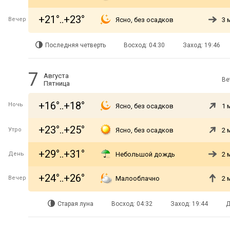
+21°..+23°
Вечер
Ясно, без осадков
3 
Последняя четверть
Восход: 04:30
Заход: 19:46
7
Августа
Ве
Пятница
+16°..+18°
Ночь
Ясно, без осадков
1 
+23°..+25°
Утро
Ясно, без осадков
2 
+29°..+31°
День
Небольшой дождь
2 
+24°..+26°
Вечер
Малооблачно
2 
Старая луна
Восход: 04:32
Заход: 19:44
Д