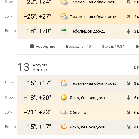
+22°..+24°
Утро
Переменная облачность
2 
+25°..+27°
День
Переменная облачность
4 
+18°..+20°
Вечер
Небольшой дождь
3 
Новолуние
Восход: 04:40
Заход: 19:34
Д
13
Августа
Ве
Четверг
+15°..+17°
Ночь
Переменная облачность
3 
+18°..+20°
Утро
Ясно, без осадков
5 
+21°..+23°
День
Облачно
6 
+15°..+17°
Вечер
Ясно, без осадков
4 