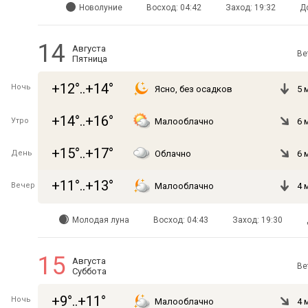
Новолуние
Восход: 04:42
Заход: 19:32
Д
14
Августа
Ве
Пятница
+12°..+14°
Ночь
Ясно, без осадков
5 
+14°..+16°
Утро
Малооблачно
6 
+15°..+17°
День
Облачно
6 
+11°..+13°
Вечер
Малооблачно
4 
Молодая луна
Восход: 04:43
Заход: 19:30
15
Августа
Ве
Суббота
+9°..+11°
Ночь
Малооблачно
4 