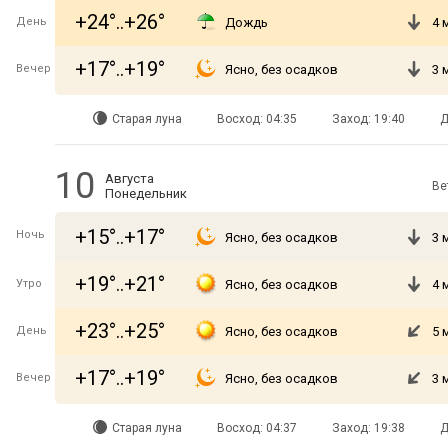
+24°..+26°
День
Дождь
4 
+17°..+19°
Вечер
Ясно, без осадков
3 
Старая луна
Восход: 04:35
Заход: 19:40
Д
10
Августа
Ве
Понедельник
+15°..+17°
Ночь
Ясно, без осадков
3 
+19°..+21°
Утро
Ясно, без осадков
4 
+23°..+25°
День
Ясно, без осадков
5 
+17°..+19°
Вечер
Ясно, без осадков
3 
Старая луна
Восход: 04:37
Заход: 19:38
Д