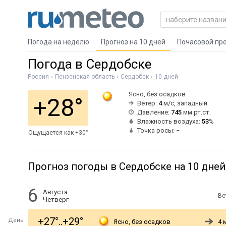
Погода на неделю
Прогноз на 10 дней
Почасовой пр
Погода в Сердобске
Россия
Пензенская область
Сердобск
10 дней
Ясно, без осадков
+28°
Ветер:
4
м/с, западный
Давление:
745
мм рт.ст.
Влажность воздуха:
53
%
Точка росы: −
Ощущается как +30°
Прогноз погоды в Сердобске на 10 дней
6
Августа
Ве
Четверг
+27°..+29°
День
Ясно, без осадков
4 