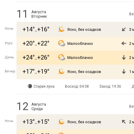
11
Августа
Ве
Вторник
+14°..+16°
Ночь
Ясно, без осадков
3 
+20°..+22°
Утро
Малооблачно
2 
+24°..+26°
День
Малооблачно
2 
+17°..+19°
Вечер
Ясно, без осадков
1 
Старая луна
Восход: 04:38
Заход: 19:36
Д
12
Августа
Ве
Среда
+13°..+15°
Ночь
Ясно, без осадков
2 