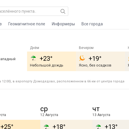
з
Геомагнитное поле
Информеры
Все города
Днём
Вечером
+23°
+19°
западный
Небольшой дождь
Ясно, без осадков
в 12:00), в аэропорту Домодедово, расположенном в 66 км от центра города
ср
чт
уста
12 Августа
13 Августа
+25°
+18°
+13°