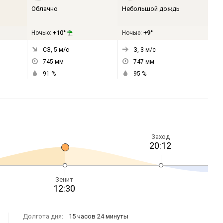
Облачно
Небольшой дождь
+10°
+9°
Ночью:
Ночью:
СЗ, 5
м/с
З, 3
м/с
745
мм
747
мм
91
%
95
%
Заход
20:12
Зенит
12:30
Долгота дня:
15 часов 24 минуты