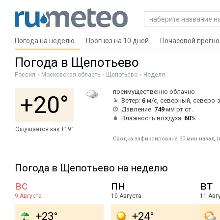
Погода на неделю
Прогноз на 10 дней
Почасовой прогно
Погода в Щепотьево
Россия
Московская область
Щепотьево
Неделя
преимущественно облачно
+20°
Ветер:
6
м/с, северный, северо-
Давление:
749
мм рт.ст.
Влажность воздуха:
60
%
Ощущается как +19°
Сводка зафиксирована 30 мин назад (
Погода в Щепотьево на неделю
вс
пн
вт
9 Августа
10 Августа
11 Авг
+23°
+24°