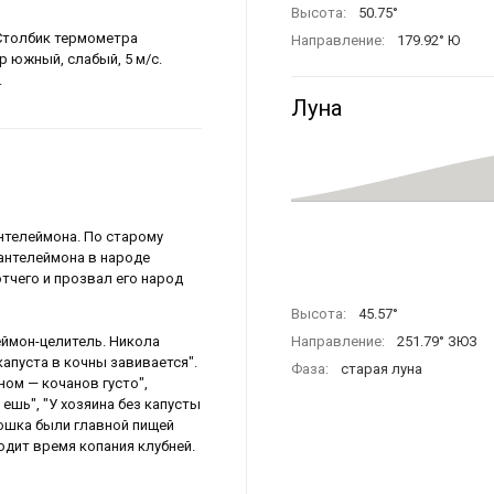
Высота:
50.75°
 Столбик термометра
Направление:
179.92° Ю
р южный, слабый, 5 м/с.
.
Луна
антелеймона. По старому
Пантелеймона в народе
тчего и прозвал его народ
Высота:
45.57°
ймон-целитель. Никола
Направление:
251.79° ЗЮЗ
капуста в кочны завивается".
Фаза:
старая луна
ном — кочанов густо",
ешь", "У хозяина без капусты
ртошка были главной пищей
ходит время копания клубней.