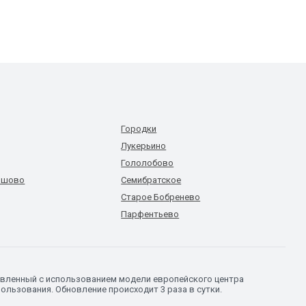
Городки
Лукерьино
Гололобово
ошово
Семибратское
Старое Бобренево
Парфентьево
овленный с использованием модели европейского центра
ользования. Обновление происходит 3 раза в сутки.