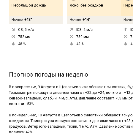
Небольшой дождь
Ясно, без осадков
Пере
+13°
+14°
Ночью:
Ночью:
Ночь
СЗ, 5
м/с
ЮЗ, 2
м/с
Ю
752
мм
750
мм
7
48
%
42
%
4
Прогноз погоды на неделю
В воскресенье, 9 Августа в Щепотьево как обещают синоптики, буд
Термометры покажут в дневные часы от +22 до +24, ночью от +12 д
северо-западный, слабый, 4 м/с. Атм. давление составит 753 мм р
составит 53%.
В понедельник, 10 Августа в Щепотьево синоптики обещают ясную 
ожидается. Температура воздуха составит в дневные часы от +23 д
градусов. Ветер юго-западный, тихий, 1 м/с. Атм. давление состави
воздуха: 42%.