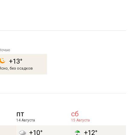
Ночью
+13°
Ясно, без осадков
пт
сб
14 Августа
15 Августа
+10°
+12°