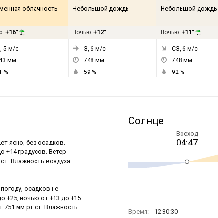
менная облачность
Небольшой дождь
Небольшой дождь
+16°
+12°
+11°
ю:
Ночью:
Ночью:
, 5
м/с
З, 6
м/с
СЗ, 6
м/с
43
мм
748
мм
748
мм
1
%
59
%
92
%
Солнце
Восход
04:47
ет ясно, без осадков.
о +14 градусов. Ветер
т.ст. Влажность воздуха
погоду, осадков не
о +25, ночью от +13 до +15
т 751 мм рт.ст. Влажность
Время:
12:30:30