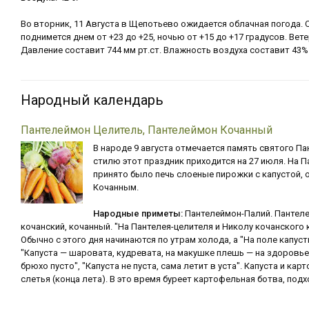
Во вторник, 11 Августа в Щепотьево ожидается облачная погода.
поднимется днем от +23 до +25, ночью от +15 до +17 градусов. Вете
Давление составит 744 мм рт.ст. Влажность воздуха составит 43%
Народный календарь
Пантелеймон Целитель, Пантелеймон Кочанный
В народе 9 августа отмечается память святого П
стилю этот праздник приходится на 27 июля. На 
принято было печь слоеные пирожки с капустой, о
Кочанным.
Народные приметы:
Пантелеймон-Палий. Пантеле
кочанский, кочанный. "На Пантелея-целителя и Николу кочанского 
Обычно с этого дня начинаются по утрам холода, а "На поле капуст
"Капуста — шаровата, кудревата, на макушке плешь — на здоровье 
брюхо пусто", "Капуста не пуста, сама летит в уста". Капуста и ка
слетья (конца лета). В это время буреет картофельная ботва, под