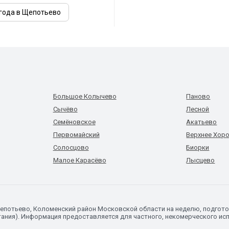
года в Щепотьево
Большое Колычево
Паново
Сычёво
Лесной
Семёновское
Акатьево
Первомайский
Верхнее Хор
Солосцово
Биорки
Малое Карасёво
Лысцево
Щепотьево, Коломенский район Московской области на неделю, подгот
ания). Информация предоставляется для частного, некомерческого исп