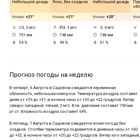
Небольшой дождь
Ясно, без осадков
Небольшой дождь
Пе
обл
+21°
+21°
+20°
Ночью:
Ночью:
Ночью:
Ноч
СЗ, 2
м/с
ЮЗ, 3
м/с
З, 4
м/с
751
мм
748
мм
748
мм
54
%
49
%
51
%
Прогноз погоды на неделю
В четверг, 6 Августа в Садовом ожидается переменная
облачность, небольшая изморось. Температура воздуха составит
днем от +29 до +31, в ночные часы от +20 до +22 градусов. Ветер
северо-западный, лёгкий, 2 м/с. Атм. давление составит 750 мм
рт.ст. Влажность воздуха составит 54%.
В пятницу, 7 Августа в Садовом ожидается ясная погода без
осадков. Столбик термометра поднимется в дневные часы от +30
до +32, в ночные часы от +20 до +22 градусов. Ветер юго-западный,