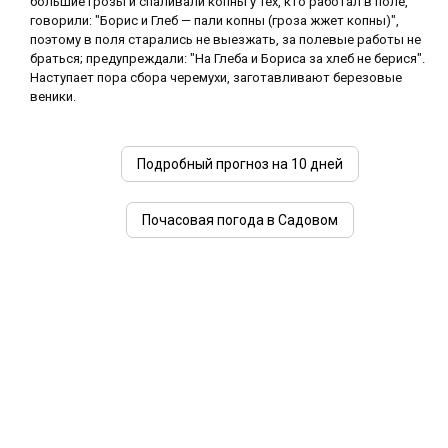
большие грозы и спаливали копны у тех, кто работал в поле,
говорили: "Борис и Глеб — пали копны (гроза жжет копны)",
поэтому в поля старались не выезжать, за полевые работы не
браться; предупреждали: "На Глеба и Бориса за хлеб не берися".
Наступает пора сбора черемухи, заготавливают березовые
веники.
Подробный прогноз на 10 дней
Почасовая погода в Садовом