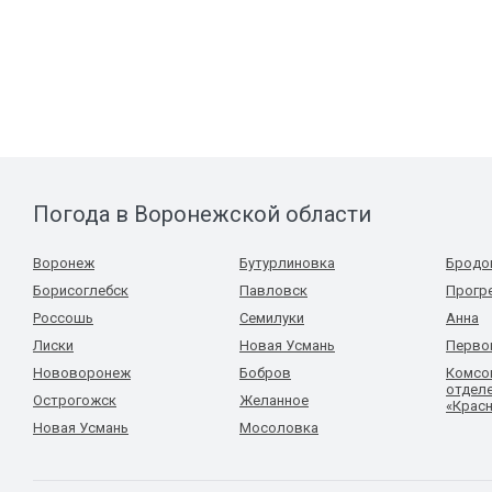
Погода в Воронежской области
Воронеж
Бутурлиновка
Бродо
Борисоглебск
Павловск
Прогр
Россошь
Семилуки
Анна
Лиски
Новая Усмань
Перво
Нововоронеж
Бобров
Комсо
отделе
Острогожск
Желанное
«Красн
Новая Усмань
Мосоловка