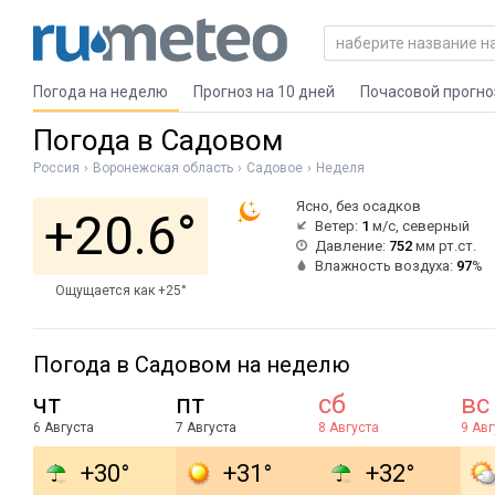
Погода на неделю
Прогноз на 10 дней
Почасовой прогно
Погода в Садовом
Россия
Воронежская область
Садовое
Неделя
Ясно, без осадков
+20.6°
Ветер:
1
м/с, северный
Давление:
752
мм рт.ст.
Влажность воздуха:
97
%
Ощущается как +25°
Погода в Садовом на неделю
чт
пт
сб
вс
6 Августа
7 Августа
8 Августа
9 Авг
+30°
+31°
+32°