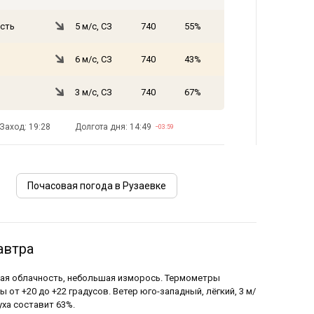
сть
5 м/с, СЗ
740
55%
6 м/с, СЗ
740
43%
3 м/с, СЗ
740
67%
Заход: 19:28
Долгота дня: 14:49
−03:59
Почасовая погода в Рузаевке
автра
нная облачность, небольшая изморось. Термометры
ы от +20 до +22 градусов. Ветер юго-западный, лёгкий, 3 м/
уха составит 63%.