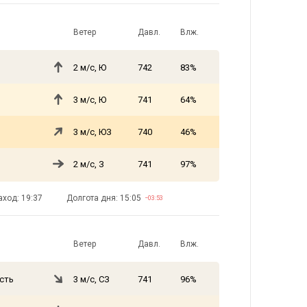
Ветер
Давл.
Влж.
2 м/с, Ю
742
83%
3 м/с, Ю
741
64%
3 м/с, ЮЗ
740
46%
2 м/с, З
741
97%
аход: 19:37
Долгота дня: 15:05
−03:53
Ветер
Давл.
Влж.
сть
3 м/с, СЗ
741
96%