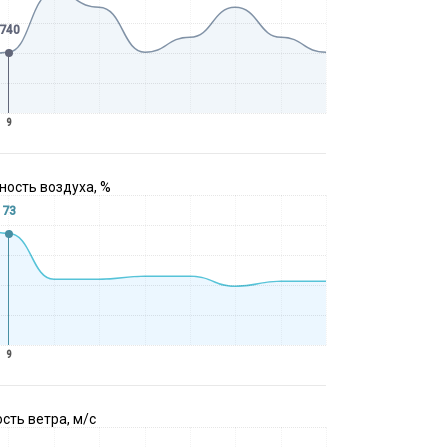
740
9
ость воздуха, %
73
9
сть ветра, м/с