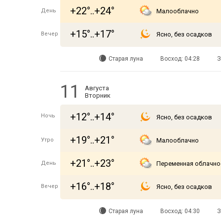
+22°..+24°
День
Малооблачно
+15°..+17°
Вечер
Ясно, без осадков
Старая луна
Восход: 04:28
З
11
Августа
Вторник
+12°..+14°
Ночь
Ясно, без осадков
+19°..+21°
Утро
Малооблачно
+21°..+23°
День
Переменная облачно
+16°..+18°
Вечер
Ясно, без осадков
Старая луна
Восход: 04:30
З