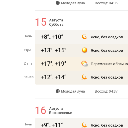
Молодая луна
Восход: 04:35
15
Августа
Суббота
+8°..+10°
Ночь
Ясно, без осадков
+13°..+15°
Утро
Ясно, без осадков
+17°..+19°
День
Переменная облачно
+12°..+14°
Вечер
Ясно, без осадков
Молодая луна
Восход: 04:37
16
Августа
Воскресенье
+9°..+11°
Ночь
Ясно, без осадков