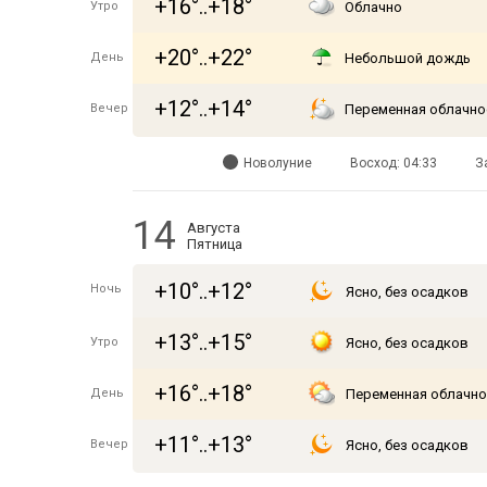
+16°..+18°
Утро
Облачно
+20°..+22°
День
Небольшой дождь
+12°..+14°
Вечер
Переменная облачно
Новолуние
Восход: 04:33
З
14
Августа
Пятница
+10°..+12°
Ночь
Ясно, без осадков
+13°..+15°
Утро
Ясно, без осадков
+16°..+18°
День
Переменная облачно
+11°..+13°
Вечер
Ясно, без осадков