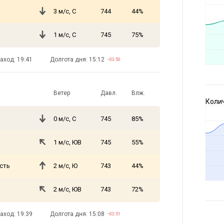
3 м/с, С
744
44%
1 м/с, С
745
75%
аход: 19:41
Долгота дня: 15:12
−03:50
Ветер
Давл.
Влж.
Коли
0 м/с, С
745
85%
1 м/с, ЮВ
745
55%
сть
2 м/с, Ю
743
44%
2 м/с, ЮВ
743
72%
аход: 19:39
Долгота дня: 15:08
−03:51