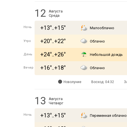
12
Августа
Среда
+13°..+15°
Ночь
Малооблачно
+20°..+22°
Утро
Облачно
+24°..+26°
День
Небольшой дождь
+16°..+18°
Вечер
Облачно
Новолуние
Восход: 04:32
З
13
Августа
Четверг
+13°..+15°
Ночь
Переменная облачно