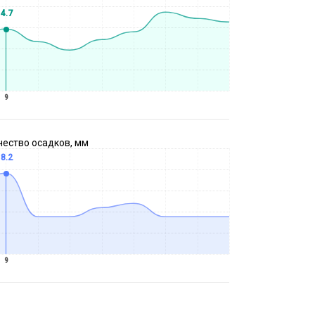
4.7
9
чество осадков, мм
8.2
9