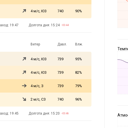
4 м/с, ЮЗ
740
90%
аход: 19:47
Долгота дня: 15:24
−03:44
Ветер
Давл.
Влж.
Темпе
4 м/с, ЮЗ
739
95%
4 м/с, ЮЗ
739
82%
4 м/с, З
739
79%
2 м/с, СЗ
740
96%
аход: 19:45
Долгота дня: 15:20
−03:46
Атмос