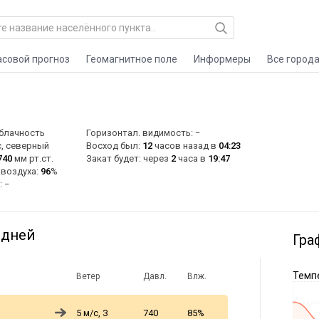
асовой прогноз
Геомагнитное поле
Информеры
Все город
блачность
Горизонтал. видимость: −
, северный
Восход был:
12
часов назад в
04:23
740
мм рт.ст.
Закат будет: через
2
часа в
19:47
 воздуха:
96
%
: −
 дней
Гра
Темпе
Ветер
Давл.
Влж.
5 м/с, З
740
85%