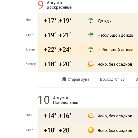
9
Августа
Воскресенье
+17°..+19°
Ночь
Дождь
+19°..+21°
Утро
Небольшой дождь
+22°..+24°
День
Небольшой дождь
+18°..+20°
Вечер
Ясно, без осадков
Старая луна
Восход: 04:26
З
10
Августа
Понедельник
+14°..+16°
Ночь
Ясно, без осадков
+18°..+20°
Утро
Ясно, без осадков