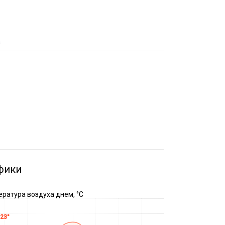
а
фики
ратура воздуха днем, °C
23°