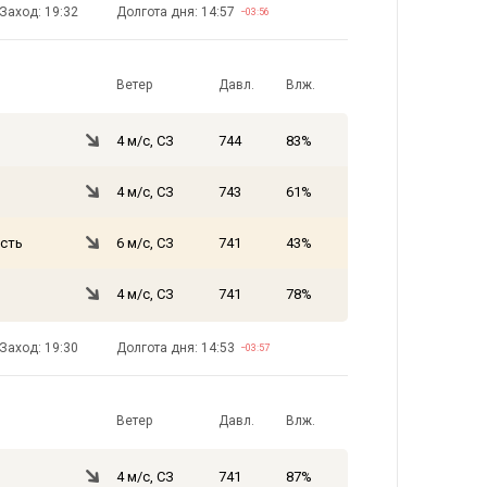
Заход: 19:32
Долгота дня: 14:57
−03:56
Ветер
Давл.
Влж.
4 м/с, СЗ
744
83%
4 м/с, СЗ
743
61%
сть
6 м/с, СЗ
741
43%
4 м/с, СЗ
741
78%
Заход: 19:30
Долгота дня: 14:53
−03:57
Ветер
Давл.
Влж.
4 м/с, СЗ
741
87%