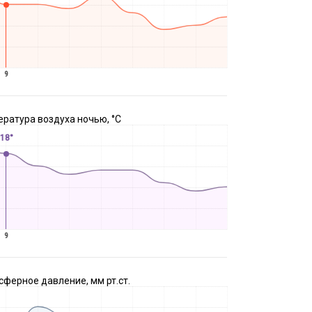
9
ратура воздуха ночью, °C
18°
9
ферное давление, мм рт.ст.