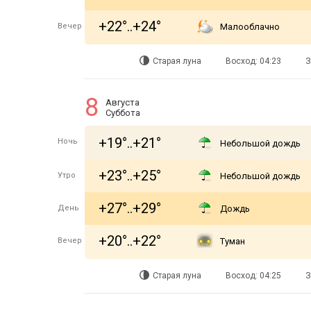
+22°..+24°
Вечер
Малооблачно
Старая луна
Восход: 04:23
З
8
Августа
Суббота
+19°..+21°
Ночь
Небольшой дождь
+23°..+25°
Утро
Небольшой дождь
+27°..+29°
День
Дождь
+20°..+22°
Вечер
Туман
Старая луна
Восход: 04:25
З