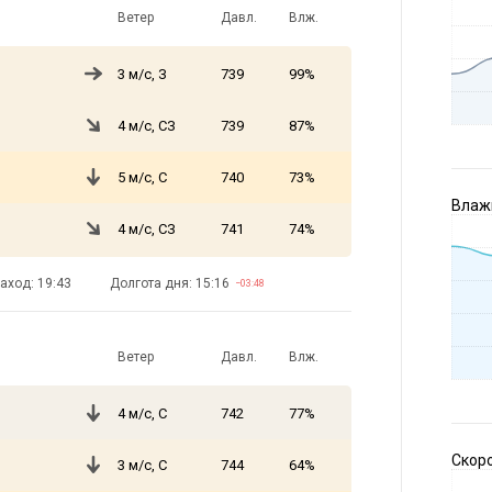
Ветер
Давл.
Влж.
3 м/с, З
739
99%
4 м/с, СЗ
739
87%
5 м/с, С
740
73%
Влажн
4 м/с, СЗ
741
74%
аход: 19:43
Долгота дня: 15:16
−03:48
Ветер
Давл.
Влж.
4 м/с, С
742
77%
Скоро
3 м/с, С
744
64%