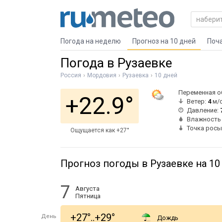
Погода на неделю
Прогноз на 10 дней
Поч
Погода в Рузаевке
Россия
Мордовия
Рузаевка
10 дней
Переменная о
+22.9°
Ветер:
4
м/с
Давление:
Влажность
Точка росы
Ощущается как +27°
Прогноз погоды в Рузаевке на 10
7
Августа
Пятница
+27°..+29°
День
Дождь