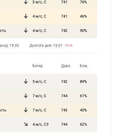
3 м/с, С
741
76%
4 м/с, С
741
46%
сть
4 м/с, С
742
90%
аход: 19:35
Долгота дня: 15:01
−03:54
Ветер
Давл.
Влж.
5 м/с, С
742
89%
7 м/с, С
744
61%
сть
7 м/с, С
743
40%
4 м/с, СЗ
744
62%