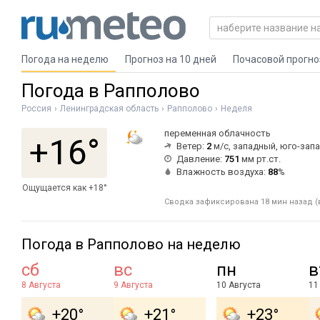
Погода на неделю
Прогноз на 10 дней
Почасовой прогно
Погода в Рапполово
Россия
Ленинградская область
Рапполово
Неделя
переменная облачность
+16°
Ветер:
2
м/с, западный, юго-зап
Давление:
751
мм рт.ст.
Влажность воздуха:
88
%
Ощущается как +18°
Сводка зафиксирована 18 мин назад (в
Погода в Рапполово на неделю
сб
вс
пн
в
8 Августа
9 Августа
10 Августа
11
+20°
+21°
+23°