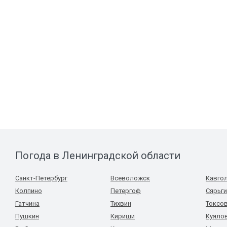
Погода в Ленинградской области
Санкт-Петербург
Всеволожск
Кавго
Колпино
Петергоф
Сярьги
Гатчина
Тихвин
Токсо
Пушкин
Кириши
Куяло