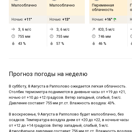
Малооблачно
Малооблачно
Переменная
облачность
+11°
+13°
+16°
Ночью:
Ночью:
Ночью:
З, 6
м/с
З, 6
м/с
ЮЗ, 5
м/с
755
мм
755
мм
746
мм
43
%
57
%
46
%
Прогноз погоды на неделю
В субботу, 8 Августа в Рапполово ожидается легкая облачность.
Столбик термометра поднимется в дневные часы от +19 до +21,
ночью от +10 до +12 градусов. Ветер западный, слабый, 5 м/с.
Давление составит 755 мм рт.ст. Влажность воздуха: 43%.
В воскресенье, 9 Августа в Рапполово будет малооблачно, без
осадков. Температура воздуха днем от +20 до +22, в ночные часы
от +12 до +14 градусов. Ветер западный, слабый, 5 м/с.
Атмосферное давление составит 756 мм рт.ст. Влажность воздуха