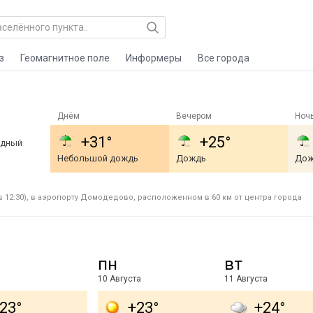
з
Геомагнитное поле
Информеры
Все города
Днём
Вечером
Ноч
+31°
+25°
адный
Небольшой дождь
Дождь
Дож
в 12:30), в аэропорту Домодедово, расположенном в 60 км от центра города
пн
вт
10 Августа
11 Августа
23°
+23°
+24°