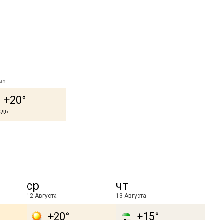
ью
+20°
дь
ср
чт
12 Августа
13 Августа
+20°
+15°