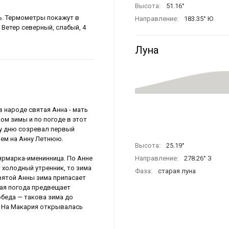
Высота:
51.16°
ь. Термометры покажут в
Направление:
183.36° Ю
. Ветер северный, слабый, 4
Луна
в народе святая Анна - мать
ом зимы и по погоде в этот
му дню созревал первый
ием на Анну Летнюю.
Высота:
25.19°
ярмарка-именинница. По Анне
Направление:
278.26° З
т холодный утренник, то зима
Фаза:
старая луна
святой Анны зима припасает
лая погода предвещает
обеда — такова зима до
я. На Макария открывалась