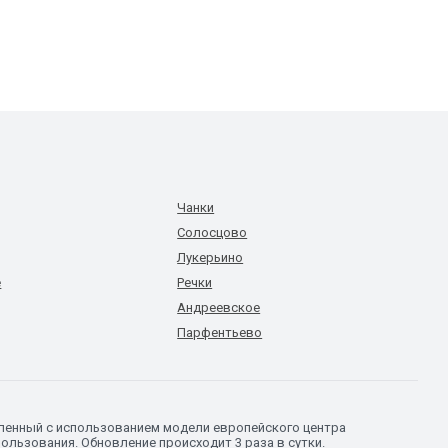
Чанки
Солосцово
Лукерьино
е
Речки
Андреевское
Парфентьево
вленный с использованием модели европейского центра
ользования. Обновление происходит 3 раза в сутки.