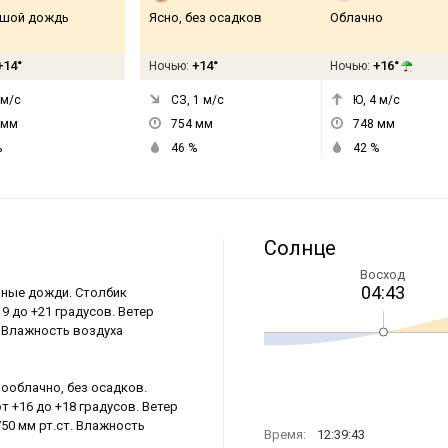
шой дождь
Ясно, без осадков
Облачно
+14°
+14°
+16°
Ночью:
Ночью:
м/с
СЗ, 1
м/с
Ю, 4
м/с
мм
754
мм
748
мм
%
46
%
42
%
Солнце
Восход
04:43
нные дожди. Столбик
9 до +21 градусов. Ветер
. Влажность воздуха
лооблачно, без осадков.
т +16 до +18 градусов. Ветер
50 мм рт.ст. Влажность
Время:
12:39:44