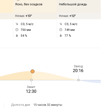
Ясно, без осадков
Небольшой дождь
+13°
+12°
Ночью:
Ночью:
СЗ, 5
м/с
СЗ, 5
м/с
750
мм
749
мм
54
%
77
%
Заход
20:16
Зенит
12:30
Долгота дня:
15 часов 32 минуты