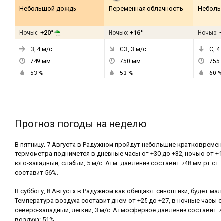
Небольшой дождь
Переменная облачность
Неболь
+20°
+16°
Ночью:
Ночью:
Ночью:
З, 4
м/с
СЗ, 3
м/с
С, 4
749
мм
750
мм
755
53
%
53
%
60
Прогноз погоды на неделю
В пятницу, 7 Августа в Радужном пройдут небольшие кратковреме
термометра поднимется в дневные часы от +30 до +32, ночью от +1
юго-западный, слабый, 5 м/с. Атм. давление составит 748 мм рт.ст
составит 56%.
В субботу, 8 Августа в Радужном как обещают синоптики, будет ма
Температура воздуха составит днем от +25 до +27, в ночные часы о
северо-западный, лёгкий, 3 м/с. Атмосферное давление составит 7
воздуха: 51%.