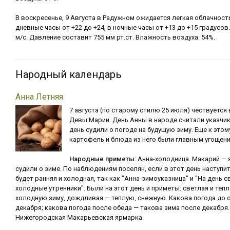
В воскресенье, 9 Августа в Радужном ожидается легкая облачност
дневные часы от +22 до +24, в ночные часы от +13 до +15 градусов
м/с. Давление составит 755 мм рт.ст. Влажность воздуха: 54%.
Народный календарь
Анна Летняя
7 августа (по старому стилю 25 июля) чествуется 
Девы Марии. День Анны в народе считали указчик
день судили о погоде на будущую зиму. Еще к это
картофель и блюда из него были главным угощен
Народные приметы:
Анна-холодница. Макарий — 
судили о зиме. По наблюдениям поселян, если в этот день наступи
будет ранняя и холодная, так как "Анна-зимоуказница" и "На день 
холодные утренники". Были на этот день и приметы: светлая и теп
холодную зиму, дождливая — теплую, снежную. Какова погода до 
декабря; какова погода после обеда — такова зима после декабр
Нижегородская Макарьевская ярмарка.