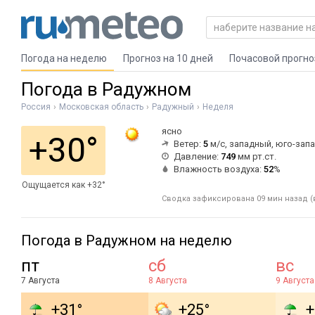
Погода на неделю
Прогноз на 10 дней
Почасовой прогно
Погода в Радужном
Россия
Московская область
Радужный
Неделя
ясно
+30°
Ветер:
5
м/с, западный, юго-зап
Давление:
749
мм рт.ст.
Влажность воздуха:
52
%
Ощущается как +32°
Сводка зафиксирована 09 мин назад (
Погода в Радужном на неделю
пт
сб
вс
7 Августа
8 Августа
9 Августа
+31°
+25°
+