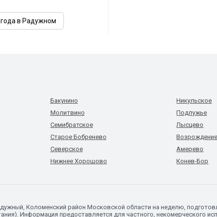
огода в Радужном
Бакунино
Никульское
Молитвино
Подлужье
Семибратское
Лысцево
Старое Бобренево
Возрождени
Северское
Амерево
Нижнее Хорошово
Конев-Бор
Радужный, Коломенский район Московской области на неделю, подгото
ания). Информация предоставляется для частного, некомерческого исп