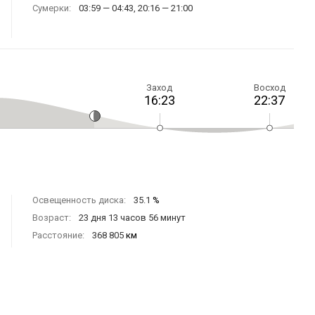
Сумерки:
03:59 — 04:43, 20:16 — 21:00
Заход
Восход
16:23
22:37
Освещенность диска:
35.1
%
Возраст:
23 дня 13 часов 56 минут
Расстояние:
368 805
км