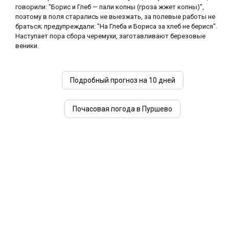
говорили: "Борис и Глеб — пали копны (гроза жжет копны)",
поэтому в поля старались не выезжать, за полевые работы не
браться; предупреждали: "На Глеба и Бориса за хлеб не берися".
Наступает пора сбора черемухи, заготавливают березовые
веники.
Подробный прогноз на 10 дней
Почасовая погода в Пуршево