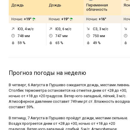
Дождь
Дождь
Переменная
Ясн
облачность
+19°
+19°
+16°
Ночью:
Ночью:
Ночью:
Ноч
ЮЗ, 4
м/с
ЮЗ, 6
м/с
СЗ, 3
м/с
748
мм
747
мм
750
мм
59
%
65
%
49
%
Прогноз погоды на неделю
В четверг, 6 Августа в Пуршево ожидается дождь, местами ливень
Столбик термометра остановится на отметке днем от +28 до +30,
ночью от +18 до +20 градусов. Ветер юго-западный, лёгкий, 3 м/с.
Атмосферное давление составит 749 мм рт.ст. Влажность воздуха
составит 59%.
В пятницу, 7 Августа в Пуршево пройдут дожди, местами сильные.
Воздух прогреется днем от +28 до +30, ночью от +18 до +20
градусов. Ветер юго-западный, слабый, 5 м/с. Атмосферное