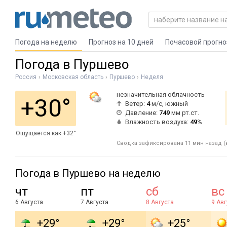
Погода на неделю
Прогноз на 10 дней
Почасовой прогно
Погода в Пуршево
Россия
Московская область
Пуршево
Неделя
незначительная облачность
+30°
Ветер:
4
м/с, южный
Давление:
749
мм рт.ст.
Влажность воздуха:
49
%
Ощущается как +32°
Сводка зафиксирована 11 мин назад (в
Погода в Пуршево на неделю
чт
пт
сб
вс
6 Августа
7 Августа
8 Августа
9 Авг
+29°
+29°
+25°