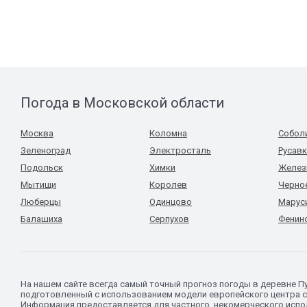
Погода в Московской области
Москва
Коломна
Собол
Зеленоград
Электросталь
Русав
Подольск
Химки
Желез
Мытищи
Королев
Черно
Люберцы
Одинцово
Марус
Балашиха
Серпухов
Фенин
На нашем сайте всегда самый точный прогноз погоды в деревне П
подготовленный с использованием модели европейского центра с
Информация предоставляется для частного, некомерческого испол