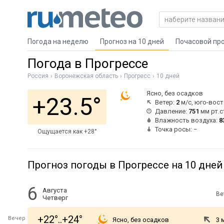
Погода на неделю
Прогноз на 10 дней
Почасовой пр
Погода в Прогрессе
Россия
Воронежская область
Прогресс
10 дней
Ясно, без осадков
+23.5°
Ветер:
2
м/с, юго-вос
Давление:
751
мм рт.с
Влажность воздуха:
8
Точка росы: −
Ощущается как +28°
Прогноз погоды в Прогрессе на 10 дней
6
Августа
Ве
Четверг
+22°..+24°
Вечер
Ясно, без осадков
3 