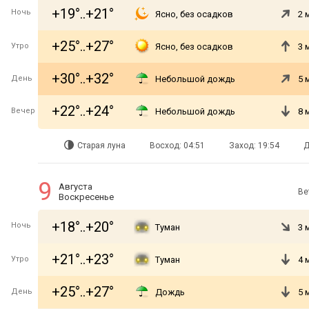
+19°..+21°
Ночь
Ясно, без осадков
2 
+25°..+27°
Утро
Ясно, без осадков
3 
+30°..+32°
День
Небольшой дождь
5 
+22°..+24°
Вечер
Небольшой дождь
8 
Старая луна
Восход: 04:51
Заход: 19:54
Д
9
Августа
Ве
Воскресенье
+18°..+20°
Ночь
Туман
3 
+21°..+23°
Утро
Туман
4 
+25°..+27°
День
Дождь
5 