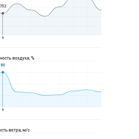
752
9
ость воздуха, %
80
9
сть ветра, м/с