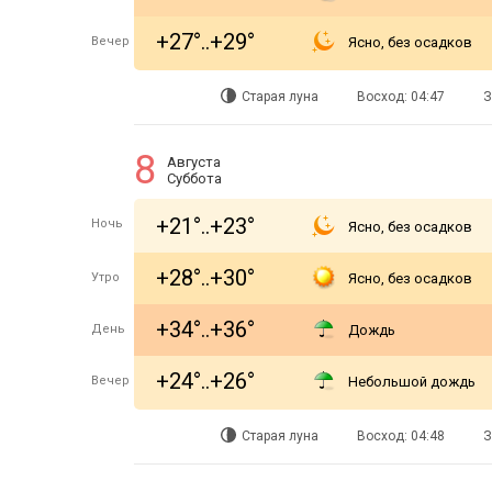
+27°..+29°
Вечер
Ясно, без осадков
Старая луна
Восход: 04:47
З
8
Августа
Суббота
+21°..+23°
Ночь
Ясно, без осадков
+28°..+30°
Утро
Ясно, без осадков
+34°..+36°
День
Дождь
+24°..+26°
Вечер
Небольшой дождь
Старая луна
Восход: 04:48
З