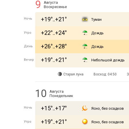
9
Августа
Воскресенье
+19°..+21°
Ночь
Туман
+22°..+24°
Утро
Дождь
+26°..+28°
День
Дождь
+19°..+21°
Вечер
Небольшой дождь
Старая луна
Восход: 04:50
З
10
Августа
Понедельник
+15°..+17°
Ночь
Ясно, без осадков
+19°..+21°
Утро
Ясно, без осадков