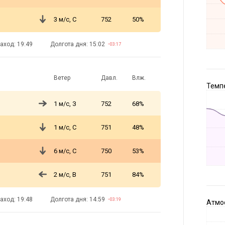
3 м/с, С
752
50%
аход: 19:49
Долгота дня: 15:02
−03:17
Ветер
Давл.
Влж.
Темпе
1 м/с, З
752
68%
1 м/с, С
751
48%
6 м/с, С
750
53%
2 м/с, В
751
84%
аход: 19:48
Долгота дня: 14:59
−03:19
Атмос