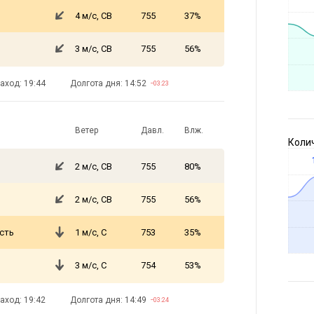
4 м/с, СВ
755
37%
3 м/с, СВ
755
56%
аход: 19:44
Долгота дня: 14:52
−03:23
Ветер
Давл.
Влж.
Коли
2 м/с, СВ
755
80%
2 м/с, СВ
755
56%
сть
1 м/с, С
753
35%
3 м/с, С
754
53%
аход: 19:42
Долгота дня: 14:49
−03:24