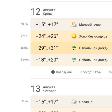
12
Августа
Среда
+15°..+17°
Ночь
Малооблачно
+24°..+26°
Утро
Ясно, без осадков
+29°..+31°
День
Небольшой дождь
+18°..+20°
Вечер
Небольшой дождь
Новолуние
Восход: 04:54
З
13
Августа
Четверг
+15°..+17°
Ночь
Облачно