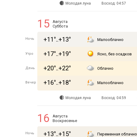
Молодая луна
Восход: 04:57
15
Августа
Суббота
+11°..+13°
Ночь
Малооблачно
+17°..+19°
Утро
Ясно, без осадков
+20°..+22°
День
Облачно
+16°..+18°
Вечер
Малооблачно
Молодая луна
Восход: 04:59
16
Августа
Воскресенье
+13°..+15°
Ночь
Переменная облачно