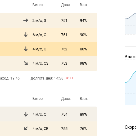
Ветер
Давл.
Влж.
2 м/с, З
751
94%
6 м/с, С
751
90%
4 м/с, С
752
80%
Влажн
4 м/с, СЗ
753
98%
аход: 19:46
Долгота дня: 14:56
−03:21
Ветер
Давл.
Влж.
4 м/с, С
754
89%
Скоро
4 м/с, СВ
755
76%