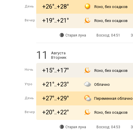
+26°..+28°
День
Ясно, без осадков
+19°..+21°
Вечер
Ясно, без осадков
Старая луна
Восход: 04:51
З
11
Августа
Вторник
+15°..+17°
Ночь
Ясно, без осадков
+21°..+23°
Утро
Облачно
+27°..+29°
День
Переменная облачно
+20°..+22°
Вечер
Ясно, без осадков
Старая луна
Восход: 04:53
З