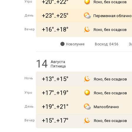
+20°..+22°
Утро
Ясно, без осадков
+23°..+25°
День
Переменная облачно
+16°..+18°
Вечер
Ясно, без осадков
Новолуние
Восход: 04:56
З
14
Августа
Пятница
+13°..+15°
Ночь
Ясно, без осадков
+17°..+19°
Утро
Ясно, без осадков
+19°..+21°
День
Малооблачно
+15°..+17°
Вечер
Ясно, без осадков