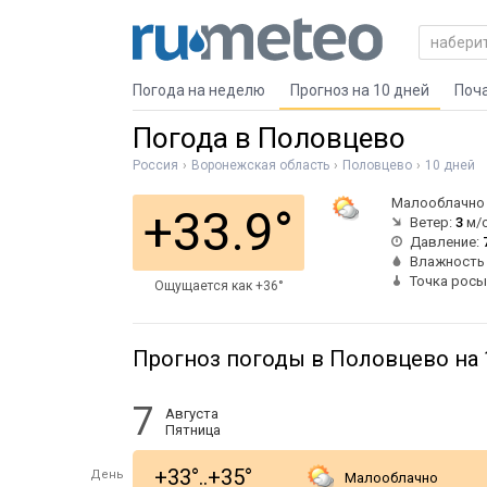
Погода на неделю
Прогноз на 10 дней
Поч
Погода в Половцево
Россия
Воронежская область
Половцево
10 дней
Малооблачно
+33.9°
Ветер:
3
м/с
Давление:
Влажность
Точка росы
Ощущается как +36°
Прогноз погоды в Половцево на 
7
Августа
Пятница
+33°..+35°
День
Малооблачно