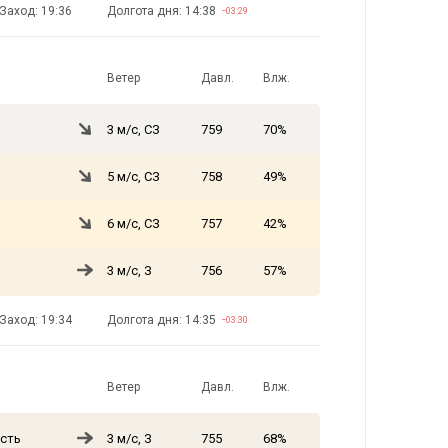
Заход: 19:36
Долгота дня: 14:38
−03:29
Ветер
Давл.
Влж.
3 м/с, СЗ
759
70%
5 м/с, СЗ
758
49%
6 м/с, СЗ
757
42%
3 м/с, З
756
57%
Заход: 19:34
Долгота дня: 14:35
−03:30
Ветер
Давл.
Влж.
сть
3 м/с, З
755
68%