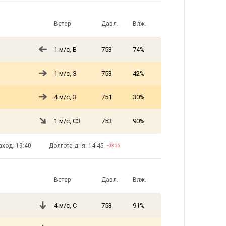
Ветер
Давл.
Влж.
1 м/с, В
753
74%
1 м/с, З
753
42%
4 м/с, З
751
30%
1 м/с, СЗ
753
90%
аход: 19:40
Долгота дня: 14:45
−03:26
Ветер
Давл.
Влж.
4 м/с, С
753
91%