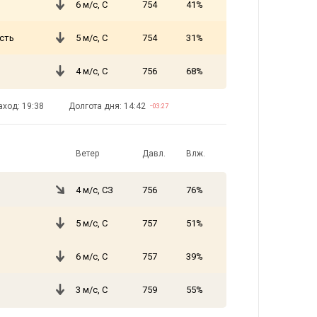
6 м/с, С
754
41%
сть
5 м/с, С
754
31%
4 м/с, С
756
68%
аход: 19:38
Долгота дня: 14:42
−03:27
Ветер
Давл.
Влж.
4 м/с, СЗ
756
76%
5 м/с, С
757
51%
6 м/с, С
757
39%
3 м/с, С
759
55%