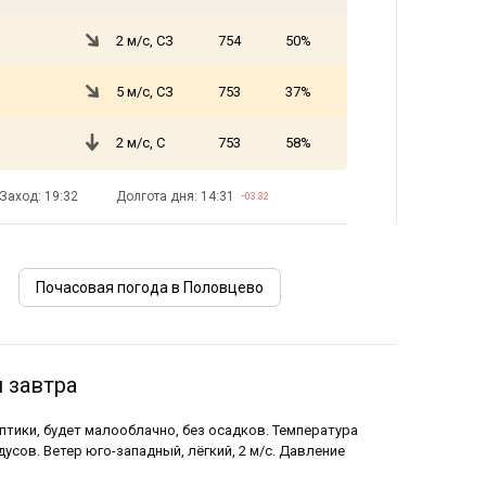
2 м/с, СЗ
754
50%
5 м/с, СЗ
753
37%
2 м/с, С
753
58%
Заход: 19:32
Долгота дня: 14:31
−03:32
Почасовая погода в Половцево
 завтра
птики, будет малооблачно, без осадков. Температура
дусов. Ветер юго-западный, лёгкий, 2 м/с. Давление