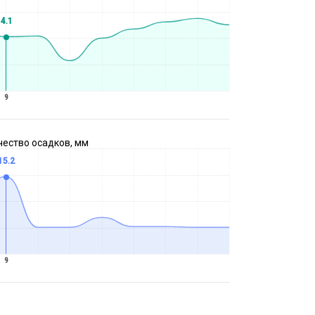
4.1
9
чество осадков, мм
15.2
9