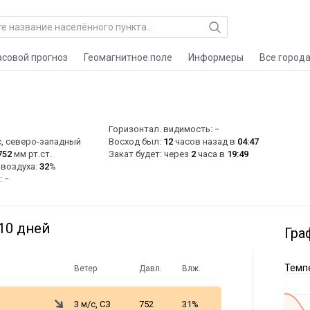
асовой прогноз
Геомагнитное поле
Информеры
Все город
Горизонтал. видимость: −
, северо-западный
Восход был:
12
часов назад в
04:47
752
мм рт.ст.
Закат будет: через
2
часа в
19:49
 воздуха:
32
%
: −
10 дней
Гра
Темпе
Ветер
Давл.
Влж.
3 м/с, СЗ
752
31%