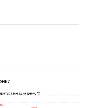
а
фики
ратура воздуха днем, °C
27°