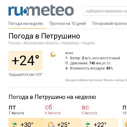
Погода на неделю
Прогноз на 10 дней
Почасовой прогно
Погода в Петрушино
Россия
Московская область
Петрушино
Неделя
ясно
+24°
Ветер:
2
м/с, юго-восточный
Давление:
745
мм рт.ст.
Влажность воздуха:
83
%
Ощущается как +29°
Сводка зафиксирована 26 мин назад (
Погода в Петрушино на неделю
пт
сб
вс
п
7 Августа
8 Августа
9 Августа
10
+30°
+25°
+22°