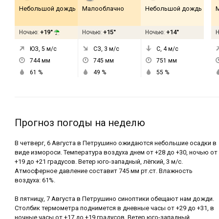
Небольшой дождь
Малооблачно
Небольшой дождь
+19°
+15°
+14°
Ночью:
Ночью:
Ночью:
ЮЗ, 5
м/с
СЗ, 3
м/с
С, 4
м/с
744
мм
745
мм
751
мм
61
%
49
%
55
%
Прогноз погоды на неделю
В четверг, 6 Августа в Петрушино ожидаются небольшие осадки в
виде измороси. Температура воздуха днем от +28 до +30, ночью от
+19 до +21 градусов. Ветер юго-западный, лёгкий, 3 м/с.
Атмосферное давление составит 745 мм рт.ст. Влажность
воздуха: 61%.
В пятницу, 7 Августа в Петрушино синоптики обещают нам дожди.
Столбик термометра поднимется в дневные часы от +29 до +31, в
ночные часы от +17 до +19 градусов. Ветер юго-западный,