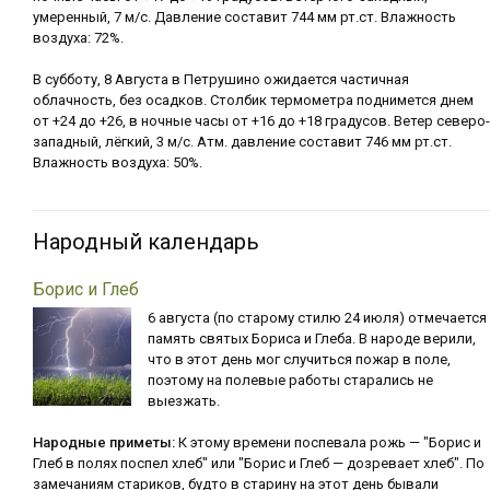
умеренный, 7 м/с. Давление составит 744 мм рт.ст. Влажность
воздуха: 72%.
В субботу, 8 Августа в Петрушино ожидается частичная
облачность, без осадков. Столбик термометра поднимется днем
от +24 до +26, в ночные часы от +16 до +18 градусов. Ветер северо-
западный, лёгкий, 3 м/с. Атм. давление составит 746 мм рт.ст.
Влажность воздуха: 50%.
Народный календарь
Борис и Глеб
6 августа (по старому стилю 24 июля) отмечается
память святых Бориса и Глеба. В народе верили,
что в этот день мог случиться пожар в поле,
поэтому на полевые работы старались не
выезжать.
Народные приметы:
К этому времени поспевала рожь — "Борис и
Глеб в полях поспел хлеб" или "Борис и Глеб — дозревает хлеб". По
замечаниям стариков, будто в старину на этот день бывали