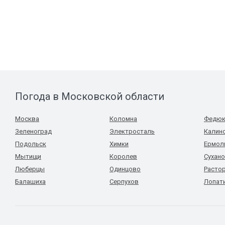
Погода в Московской области
Москва
Коломна
Федюк
Зеленоград
Электросталь
Калин
Подольск
Химки
Ермол
Мытищи
Королев
Сухан
Люберцы
Одинцово
Расто
Балашиха
Серпухов
Лопат