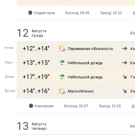
Старая луна
Восход: 05:05
Заход: 20:22
Д
12
Августа
Ве
Среда
+12°..+14°
Ночь
Переменная облачность
4 
+13°..+15°
Утро
Небольшой дождь
6 
+17°..+19°
День
Небольшой дождь
7 
+14°..+16°
Вечер
Малооблачно
5 
Новолуние
Восход: 05:07
Заход: 20:20
Д
13
Августа
Ве
Четверг