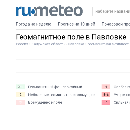
Погода на неделю
Прогноз на 10 дней
Почасовой пр
Геомагнитное поле в Павловке
Россия
Калужская область
Павловка
геомагнитная активност
Геомагнитный фон спокойный
Слабая г
0−1
4
Небольшие геомагнитные возмущения
Умеренна
2
5−6
Возмущенное поле
Сильная 
3
7