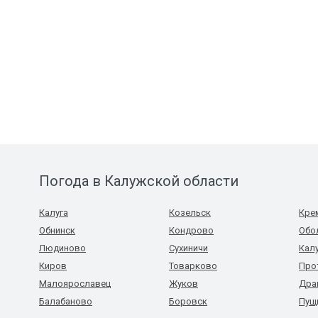
Погода в Калужской области
Калуга
Козельск
Кре
Обнинск
Кондрово
Обо
Людиново
Сухиничи
Кал
Киров
Товарково
Про
Малоярославец
Жуков
Дра
Балабаново
Боровск
Пущ