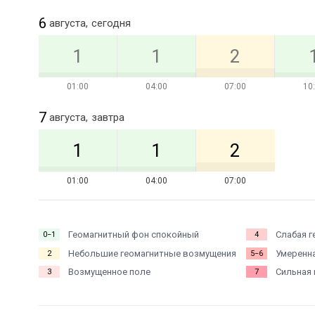
6
августа,
сегодня
1
1
2
01:00
04:00
07:00
10
7
августа,
завтра
1
1
2
01:00
04:00
07:00
Геомагнитный фон спокойный
Слабая г
0−1
4
Небольшие геомагнитные возмущения
Умеренна
2
5−6
Возмущенное поле
Сильная 
3
7