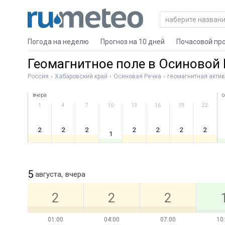
Погода на неделю
Прогноз на 10 дней
Почасовой пр
Геомагнитное поле в Осиновой 
Россия
Хабаровский край
Осиновая Речка
геомагнитная акти
вчера
с
1
4
7
10
13
16
19
22
2
2
2
2
2
2
2
1
5
августа,
вчера
2
2
2
01:00
04:00
07:00
10