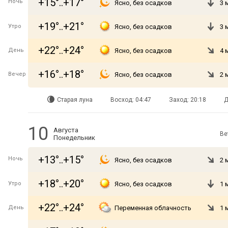
+15°..+17°
Ночь
Ясно, без осадков
3 
+19°..+21°
Утро
Ясно, без осадков
3 
+22°..+24°
День
Ясно, без осадков
4 
+16°..+18°
Вечер
Ясно, без осадков
2 
Старая луна
Восход: 04:47
Заход: 20:18
Д
10
Августа
Ве
Понедельник
+13°..+15°
Ночь
Ясно, без осадков
2 
+18°..+20°
Утро
Ясно, без осадков
1 
+22°..+24°
День
Переменная облачность
1 