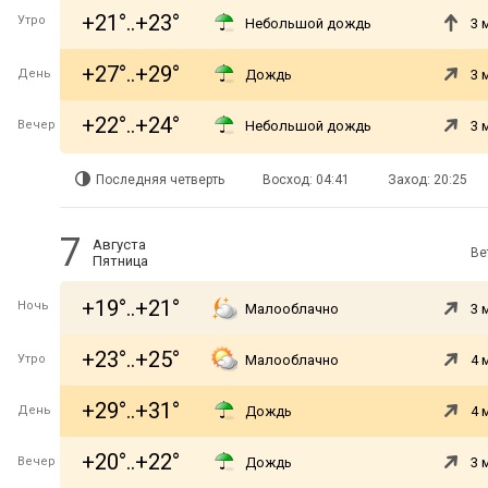
+21°..+23°
Утро
Небольшой дождь
3 
+27°..+29°
День
Дождь
3 
+22°..+24°
Вечер
Небольшой дождь
3 
Последняя четверть
Восход: 04:41
Заход: 20:25
7
Августа
Ве
Пятница
+19°..+21°
Ночь
Малооблачно
3 
+23°..+25°
Утро
Малооблачно
4 
+29°..+31°
День
Дождь
4 
+20°..+22°
Вечер
Дождь
3 