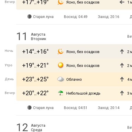
+17°..+19°
Вечер
Ясно, без осадков
1 
Старая луна
Восход: 04:49
Заход: 20:16
Д
11
Августа
Ве
Вторник
+14°..+16°
Ночь
Ясно, без осадков
2 
+19°..+21°
Утро
Ясно, без осадков
2 
+23°..+25°
День
Облачно
4 
+20°..+22°
Вечер
Небольшой дождь
3 
Старая луна
Восход: 04:51
Заход: 20:14
Д
12
Августа
Ве
Среда