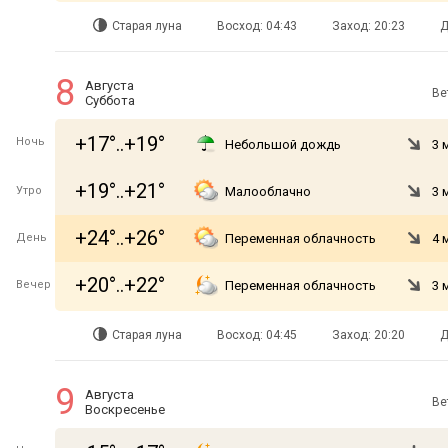
Старая луна
Восход: 04:43
Заход: 20:23
Д
8
Августа
Ве
Суббота
+17°..+19°
Ночь
Небольшой дождь
3 
+19°..+21°
Утро
Малооблачно
3 
+24°..+26°
День
Переменная облачность
4 
+20°..+22°
Вечер
Переменная облачность
3 
Старая луна
Восход: 04:45
Заход: 20:20
Д
9
Августа
Ве
Воскресенье