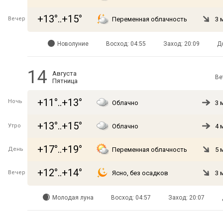
+13°..+15°
Вечер
Переменная облачность
3 
Новолуние
Восход: 04:55
Заход: 20:09
Д
14
Августа
Ве
Пятница
+11°..+13°
Ночь
Облачно
3 
+13°..+15°
Утро
Облачно
4 
+17°..+19°
День
Переменная облачность
5 
+12°..+14°
Вечер
Ясно, без осадков
3 
Молодая луна
Восход: 04:57
Заход: 20:07