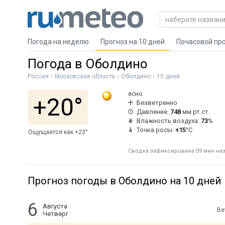
Погода на неделю
Прогноз на 10 дней
Почасовой пр
Погода в Оболдино
Россия
Московская область
Оболдино
10 дней
ясно
+20°
Безветренно
Давление:
748
мм рт.ст.
Влажность воздуха:
73
%
Точка росы:
+15
°C
Ощущается как +23°
Сводка зафиксирована 09 мин наз
Прогноз погоды в Оболдино на 10 дней
6
Августа
Ве
Четверг