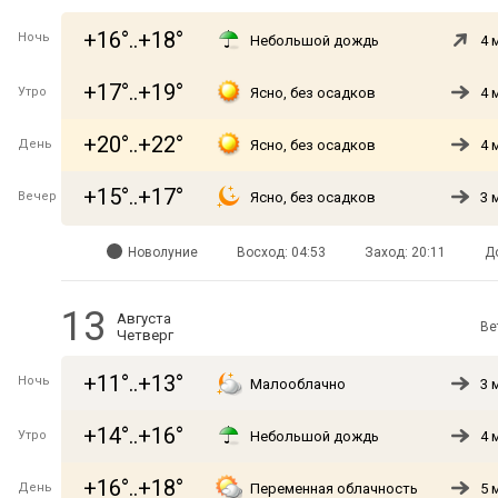
+16°..+18°
Ночь
Небольшой дождь
4 
+17°..+19°
Утро
Ясно, без осадков
4 
+20°..+22°
День
Ясно, без осадков
4 
+15°..+17°
Вечер
Ясно, без осадков
3 
Новолуние
Восход: 04:53
Заход: 20:11
Д
13
Августа
Ве
Четверг
+11°..+13°
Ночь
Малооблачно
3 
+14°..+16°
Утро
Небольшой дождь
4 
+16°..+18°
День
Переменная облачность
5 