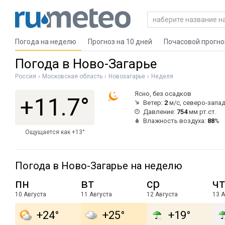
Погода на неделю
Прогноз на 10 дней
Почасовой прогно
Погода в Ново-Загарье
Россия
Московская область
Новозагарье
Неделя
Ясно, без осадков
+11.7°
Ветер:
2
м/с, северо-запа
Давление:
754
мм рт.ст.
Влажность воздуха:
88
%
Ощущается как +13°
Погода в Ново-Загарье на неделю
пн
вт
ср
чт
10 Августа
11 Августа
12 Августа
13 А
+24°
+25°
+19°