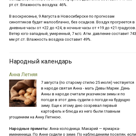
рт.ст. Влажность воздуха: 46%.
В воскресенье, 9 Августа в Новосибирске по прогнозам
синоптиков будет малооблачно, без осадков. Воздух прогреется в
дневные часы от +22 до +24, в ночные часы от +19 до +21 градусов.
Ветер юго-западный, умеренный, 7 м/с. Атм. давление составит 74
мм рт.ст. Влажность воздуха составит 49%.
Народный календарь
Анна Летняя
7 августа (по старому стилю 25 июля) чествуется
в народе святая Анна - мать Девы Марии. День
Анны в народе считали указчиком зимы и по
погоде в этот день судили о погоде на будущую
зиму. Еще к этому дню созревал первый
картофель и блюда из него были главным
угощением на Анну Летнюю.
Народные приметы:
Анна-холодница. Макарий — ярмарка-
именинница. По Анне судили о зиме. По наблюдениям поселян, если