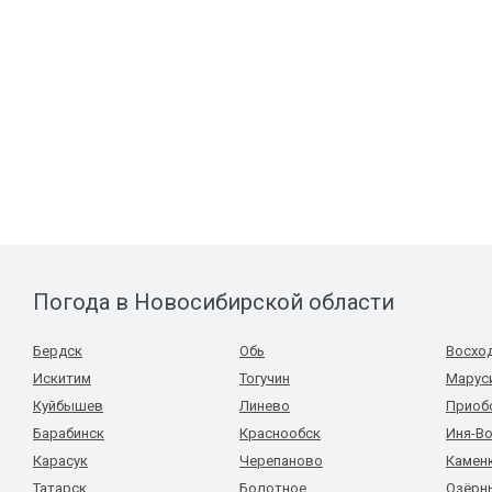
Погода в Новосибирской области
Бердск
Обь
Восхо
Искитим
Тогучин
Марус
Куйбышев
Линево
Приоб
Барабинск
Краснообск
Иня-В
Карасук
Черепаново
Камен
Татарск
Болотное
Озёрн