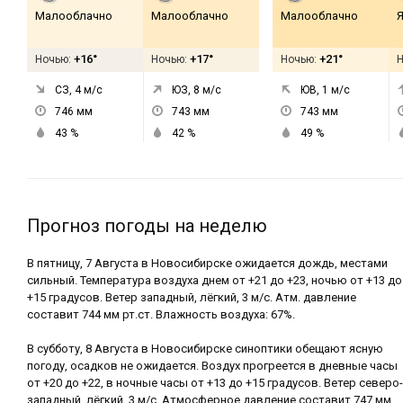
Малооблачно
Малооблачно
Малооблачно
Я
+16°
+17°
+21°
Ночью:
Ночью:
Ночью:
СЗ, 4
м/с
ЮЗ, 8
м/с
ЮВ, 1
м/с
746
мм
743
мм
743
мм
43
%
42
%
49
%
Прогноз погоды на неделю
В пятницу, 7 Августа в Новосибирске ожидается дождь, местами
сильный. Температура воздуха днем от +21 до +23, ночью от +13 до
+15 градусов. Ветер западный, лёгкий, 3 м/с. Атм. давление
составит 744 мм рт.ст. Влажность воздуха: 67%.
В субботу, 8 Августа в Новосибирске синоптики обещают ясную
погоду, осадков не ожидается. Воздух прогреется в дневные часы
от +20 до +22, в ночные часы от +13 до +15 градусов. Ветер северо-
западный, лёгкий, 3 м/с. Атмосферное давление составит 747 мм