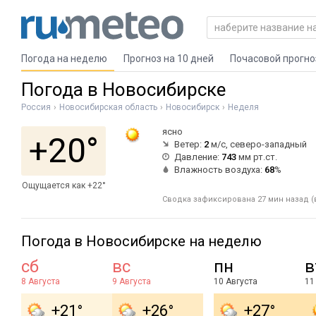
Погода на неделю
Прогноз на 10 дней
Почасовой прогно
Погода в Новосибирске
Россия
Новосибирская область
Новосибирск
Неделя
ясно
+20°
Ветер:
2
м/с, северо-западный
Давление:
743
мм рт.ст.
Влажность воздуха:
68
%
Ощущается как +22°
Сводка зафиксирована 27 мин назад (в
Погода в Новосибирске на неделю
сб
вс
пн
в
8 Августа
9 Августа
10 Августа
11
+21°
+26°
+27°