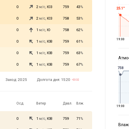
0
2
м/с,
ЮЗ
759
43
%
25.1°
0
2
м/с,
ЮЗ
758
53
%
0
1
м/с,
Ю
758
62
%
19:00
0
1
м/с,
ЮВ
759
61
%
0
1
м/с,
ЮВ
759
63
%
Атмос
0
1
м/с,
ЮВ
759
67
%
758
Заход: 20:25
Долгота дня: 15:20
−03:32
Осд.
Ветер
Давл.
Влж.
19:00
0
1
м/с,
ЮВ
759
71
%
Влажн