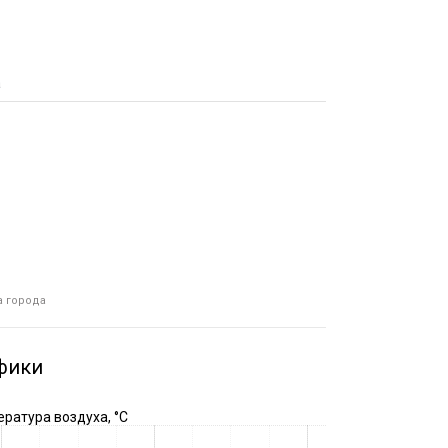
а
а города
фики
ратура воздуха, °C