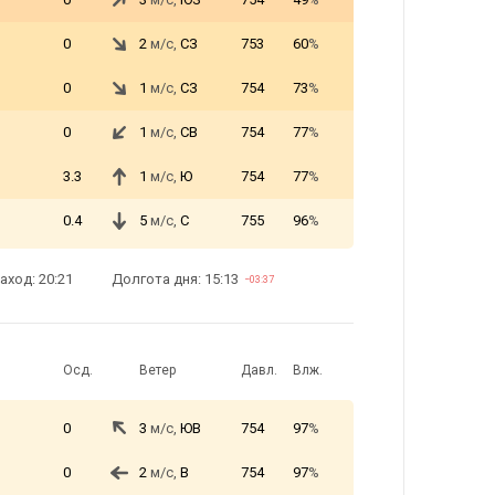
0
2
м/с,
СЗ
753
60
%
0
1
м/с,
СЗ
754
73
%
0
1
м/с,
СВ
754
77
%
3.3
1
м/с,
Ю
754
77
%
0.4
5
м/с,
С
755
96
%
аход: 20:21
Долгота дня: 15:13
−03:37
Осд.
Ветер
Давл.
Влж.
0
3
м/с,
ЮВ
754
97
%
0
2
м/с,
В
754
97
%