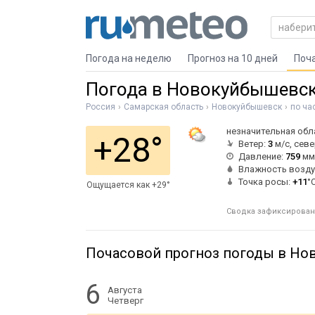
Погода на неделю
Прогноз на 10 дней
Поч
Погода в Новокуйбышевс
Россия
Самарская область
Новокуйбышевск
по ча
незначительная обл
+28°
Ветер:
3
м/с, сев
Давление:
759
мм 
Влажность возду
Точка росы:
+11
°
Ощущается как +29°
Сводка зафиксирована 
Почасовой прогноз погоды в Н
6
Августа
Четверг