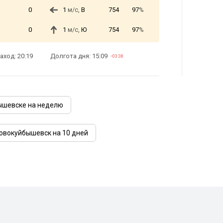
0
1
м/с,
В
754
97
%
0
1
м/с,
Ю
754
97
%
аход: 20:19
Долгота дня: 15:09
−03:38
ышевске на неделю
Новокуйбышевск на 10 дней