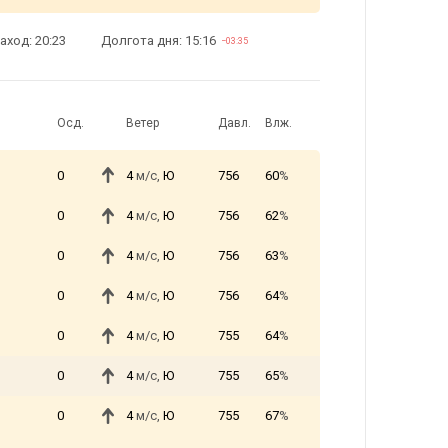
аход: 20:23
Долгота дня: 15:16
−03:35
Осд.
Ветер
Давл.
Влж.
0
4
м/с,
Ю
756
60
%
0
4
м/с,
Ю
756
62
%
0
4
м/с,
Ю
756
63
%
0
4
м/с,
Ю
756
64
%
0
4
м/с,
Ю
755
64
%
0
4
м/с,
Ю
755
65
%
0
4
м/с,
Ю
755
67
%