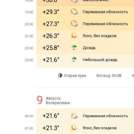
+30.6°
18:00
+29.3°
Переменная облачность
19:00
+27.3°
Переменная облачность
20:00
+26.3°
Ясно, без осадков
21:00
+25.8°
Дождь
22:00
+21.6°
Небольшой дождь
23:00
Старая луна
Восход: 05:08
З
9
Августа
Воскресенье
+21.6°
Переменная облачность
00:00
+21.3°
Ясно, без осадков
01:00