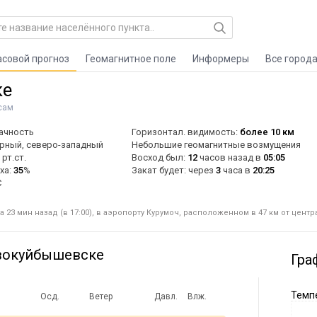
асовой прогноз
Геомагнитное поле
Информеры
Все город
ке
сам
ачность
Горизонтал. видимость:
более 10 км
ерный, северо-западный
Небольшие геомагнитные возмущения
рт.ст.
Восход был:
12
часов назад в
05:05
ха:
35
%
Закат будет: через
3
часа в
20:25
C
23 мин назад (в 17:00), в аэропорту Курумоч, расположенном в 47 км от центр
овокуйбышевске
Гра
Темпе
Осд.
Ветер
Давл.
Влж.