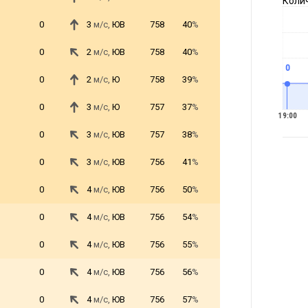
Коли
0
3
м/с,
ЮВ
758
40
%
0
2
м/с,
ЮВ
758
40
%
0
0
2
м/с,
Ю
758
39
%
0
3
м/с,
Ю
757
37
%
19:00
0
3
м/с,
ЮВ
757
38
%
0
3
м/с,
ЮВ
756
41
%
0
4
м/с,
ЮВ
756
50
%
0
4
м/с,
ЮВ
756
54
%
0
4
м/с,
ЮВ
756
55
%
0
4
м/с,
ЮВ
756
56
%
0
4
м/с,
ЮВ
756
57
%