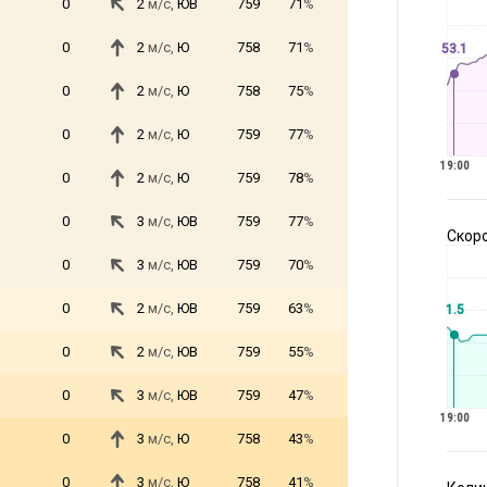
0
2
м/с,
ЮВ
759
71
%
0
2
м/с,
Ю
758
71
%
53.1
0
2
м/с,
Ю
758
75
%
0
2
м/с,
Ю
759
77
%
19:00
0
2
м/с,
Ю
759
78
%
0
3
м/с,
ЮВ
759
77
%
Скоро
0
3
м/с,
ЮВ
759
70
%
0
2
м/с,
ЮВ
759
63
%
1.5
0
2
м/с,
ЮВ
759
55
%
0
3
м/с,
ЮВ
759
47
%
19:00
0
3
м/с,
Ю
758
43
%
0
3
м/с,
Ю
758
41
%