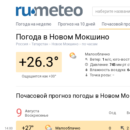
Погода на неделю
Прогноз на 10 дней
Почасовой пр
Погода в Новом Мокшино
Россия
Татарстан
Новое Мокшино
по часам
Малооблачно
+26.3°
Ветер:
1
м/с, юго-вос
Давление:
745
мм рт.с
Влажность воздуха:
6
Точка росы: −
Ощущается как +30°
Почасовой прогноз погоды в Новом М
9
Августа
Осд.
В
Воскресенье
+27°
Малооблачно
0
2
14:00