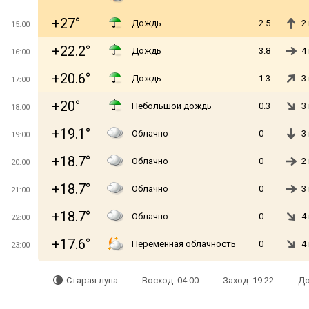
+27°
Дождь
2.5
2
15:00
+22.2°
Дождь
3.8
4
16:00
+20.6°
Дождь
1.3
3
17:00
+20°
Небольшой дождь
0.3
3
18:00
+19.1°
Облачно
0
3
19:00
+18.7°
Облачно
0
2
20:00
+18.7°
Облачно
0
3
21:00
+18.7°
Облачно
0
4
22:00
+17.6°
Переменная облачность
0
4
23:00
Старая луна
Восход: 04:00
Заход: 19:22
До