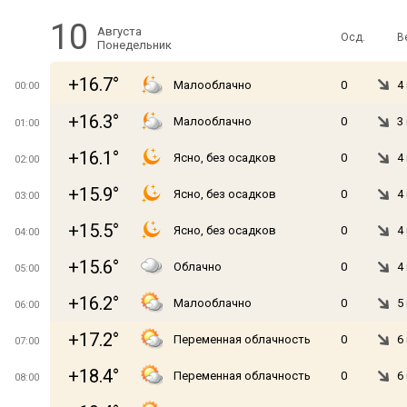
10
Августа
Осд.
В
Понедельник
+16.7°
Малооблачно
0
4
00:00
+16.3°
Малооблачно
0
3
01:00
+16.1°
Ясно, без осадков
0
4
02:00
+15.9°
Ясно, без осадков
0
4
03:00
+15.5°
Ясно, без осадков
0
4
04:00
+15.6°
Облачно
0
4
05:00
+16.2°
Малооблачно
0
5
06:00
+17.2°
Переменная облачность
0
6
07:00
+18.4°
Переменная облачность
0
6
08:00