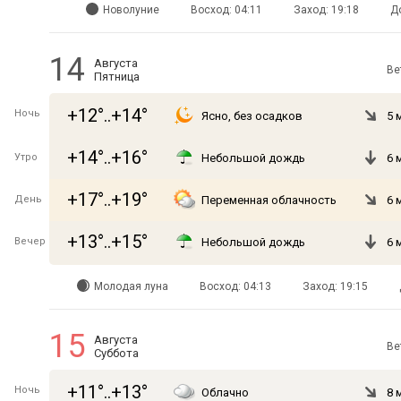
Новолуние
Восход: 04:11
Заход: 19:18
Д
14
Августа
Ве
Пятница
+12°..+14°
Ночь
Ясно, без осадков
5 
+14°..+16°
Утро
Небольшой дождь
6 
+17°..+19°
День
Переменная облачность
6 
+13°..+15°
Вечер
Небольшой дождь
6 
Молодая луна
Восход: 04:13
Заход: 19:15
15
Августа
Ве
Суббота
+11°..+13°
Ночь
Облачно
8 