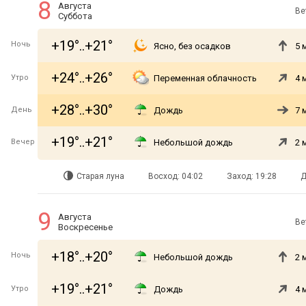
8
Августа
Ве
Суббота
+19°..+21°
Ночь
Ясно, без осадков
5 
+24°..+26°
Утро
Переменная облачность
4 
+28°..+30°
День
Дождь
7 
+19°..+21°
Вечер
Небольшой дождь
2 
Старая луна
Восход: 04:02
Заход: 19:28
Д
9
Августа
Ве
Воскресенье
+18°..+20°
Ночь
Небольшой дождь
2 
+19°..+21°
Утро
Дождь
4 