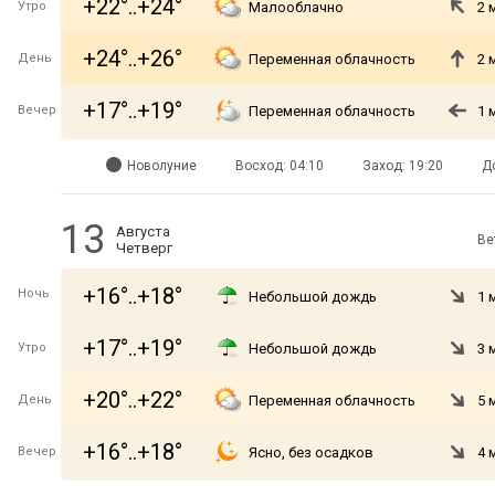
+22°..+24°
Утро
Малооблачно
2 
+24°..+26°
День
Переменная облачность
2 
+17°..+19°
Вечер
Переменная облачность
1 
Новолуние
Восход: 04:10
Заход: 19:20
Д
13
Августа
Ве
Четверг
+16°..+18°
Ночь
Небольшой дождь
1 
+17°..+19°
Утро
Небольшой дождь
3 
+20°..+22°
День
Переменная облачность
5 
+16°..+18°
Вечер
Ясно, без осадков
4 