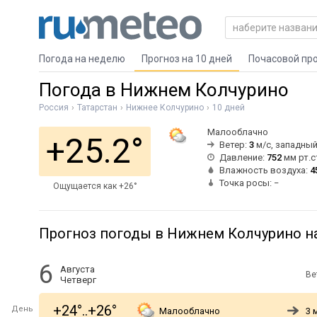
Погода на неделю
Прогноз на 10 дней
Почасовой пр
Погода в Нижнем Колчурино
Россия
Татарстан
Нижнее Колчурино
10 дней
Малооблачно
+25.2°
Ветер:
3
м/с, западны
Давление:
752
мм рт.с
Влажность воздуха:
4
Точка росы: −
Ощущается как +26°
Прогноз погоды в Нижнем Колчурино на
6
Августа
Ве
Четверг
+24°..+26°
День
Малооблачно
3 