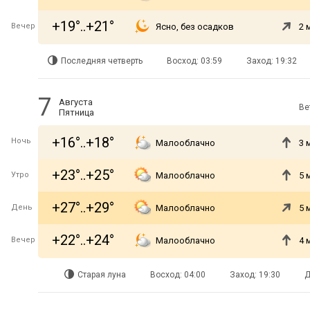
+19°..+21°
Вечер
Ясно, без осадков
2 
Последняя четверть
Восход: 03:59
Заход: 19:32
7
Августа
Ве
Пятница
+16°..+18°
Ночь
Малооблачно
3 
+23°..+25°
Утро
Малооблачно
5 
+27°..+29°
День
Малооблачно
5 
+22°..+24°
Вечер
Малооблачно
4 
Старая луна
Восход: 04:00
Заход: 19:30
Д