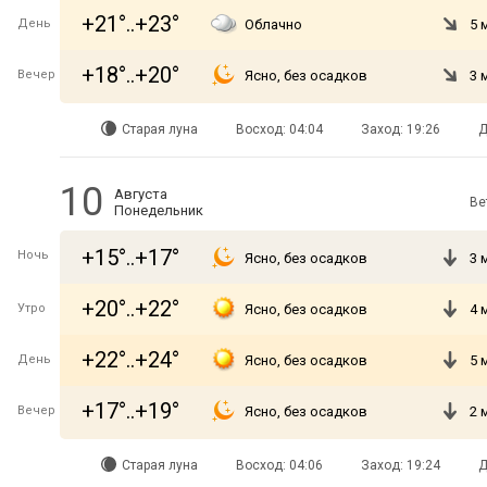
+21°..+23°
День
Облачно
5 
+18°..+20°
Вечер
Ясно, без осадков
3 
Старая луна
Восход: 04:04
Заход: 19:26
Д
10
Августа
Ве
Понедельник
+15°..+17°
Ночь
Ясно, без осадков
3 
+20°..+22°
Утро
Ясно, без осадков
4 
+22°..+24°
День
Ясно, без осадков
5 
+17°..+19°
Вечер
Ясно, без осадков
2 
Старая луна
Восход: 04:06
Заход: 19:24
Д