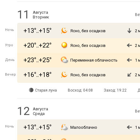
11
Августа
Ве
Вторник
+13°..+15°
Ночь
Ясно, без осадков
2 
+20°..+22°
Утро
Ясно, без осадков
2 
+23°..+25°
День
Переменная облачность
1 
+16°..+18°
Вечер
Ясно, без осадков
2 
Старая луна
Восход: 04:08
Заход: 19:22
Д
12
Августа
Ве
Среда
+13°..+15°
Ночь
Малооблачно
1 