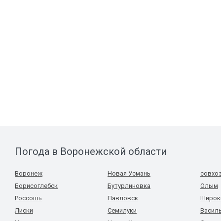
Погода в Воронежской области
Воронеж
Новая Усмань
совхо
Борисоглебск
Бутурлиновка
Олым
Россошь
Павловск
Широк
Лиски
Семилуки
Васил