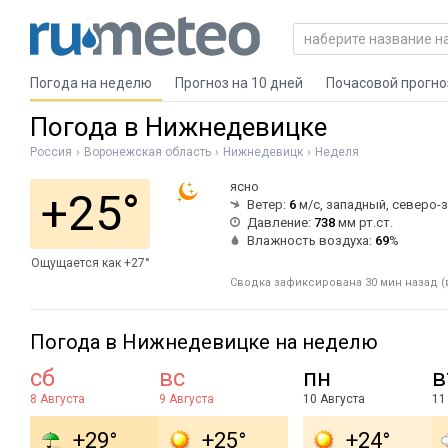
Погода на неделю
Прогноз на 10 дней
Почасовой прогно
Погода в Нижнедевицке
Россия
Воронежская область
Нижнедевицк
Неделя
ясно
+25°
Ветер:
6
м/с, западный, северо-
Давление:
738
мм рт.ст.
Влажность воздуха:
69
%
Ощущается как +27°
Сводка зафиксирована 30 мин назад (в
Погода в Нижнедевицке на неделю
сб
вс
пн
в
8 Августа
9 Августа
10 Августа
11
+29°
+25°
+24°