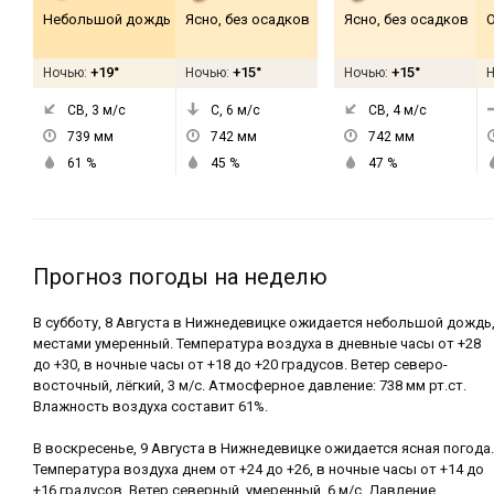
Небольшой дождь
Ясно, без осадков
Ясно, без осадков
+19°
+15°
+15°
Ночью:
Ночью:
Ночью:
СВ, 3
м/с
С, 6
м/с
СВ, 4
м/с
739
мм
742
мм
742
мм
61
%
45
%
47
%
Прогноз погоды на неделю
В субботу, 8 Августа в Нижнедевицке ожидается небольшой дождь
местами умеренный. Температура воздуха в дневные часы от +28
до +30, в ночные часы от +18 до +20 градусов. Ветер северо-
восточный, лёгкий, 3 м/с. Атмосферное давление: 738 мм рт.ст.
Влажность воздуха составит 61%.
В воскресенье, 9 Августа в Нижнедевицке ожидается ясная погода.
Температура воздуха днем от +24 до +26, в ночные часы от +14 до
+16 градусов. Ветер северный, умеренный, 6 м/с. Давление