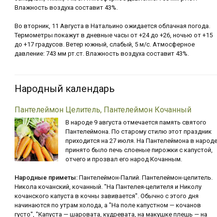
Влажность воздуха составит 43%.
Во вторник, 11 Августа в Натальино ожидается облачная погода.
Термометры покажут в дневные часы от +24 до +26, ночью от +15
до +17 градусов. Ветер южный, слабый, 5 м/с. Атмосферное
давление: 743 мм рт.ст. Влажность воздуха составит 43%.
Народный календарь
Пантелеймон Целитель, Пантелеймон Кочанный
В народе 9 августа отмечается память святого
Пантелеймона. По старому стилю этот праздник
приходится на 27 июля. На Пантелеймона в народ
принято было печь слоеные пирожки с капустой,
отчего и прозвал его народ Кочанным.
Народные приметы:
Пантелеймон-Палий. Пантелеймон-целитель.
Никола кочанский, кочанный. "На Пантелея-целителя и Николу
кочанского капуста в кочны завивается". Обычно с этого дня
начинаются по утрам холода, а "На поле капустном — кочанов
густо", "Капуста — шаровата, кудревата, на макушке плешь — на