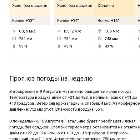
Ясно, без осадков
Ясно, без осадков
Облачно
+12°
+14°
+16°
Ночью:
Ночью:
Ночью:
СЗ, 5
м/с
ЮЗ, 2
м/с
Ю, 6
м/с
752
мм
750
мм
743
мм
55
%
43
%
43
%
Прогноз погоды на неделю
В воскресенье, 9 Августа в Натальино ожидается ясная погода.
Температура воздуха днем от +21 до +23, в ночные часы от +11 до
+13 градусов. Ветер северо-западный, слабый, 4 м/с. Атмосферное
давление: 752 мм рт.ст. Влажность воздуха: 55%.
В понедельник, 10 Августа в Натальино будет преобладать ясная
погода, без осадков. Столбик термометра остановится на отметке
днем от +22 до +24, ночью от +13 до +15 градусов. Ветер юго-
западный, тихий, 1 м/с. Атмосферное давление: 750 мм рт.ст.