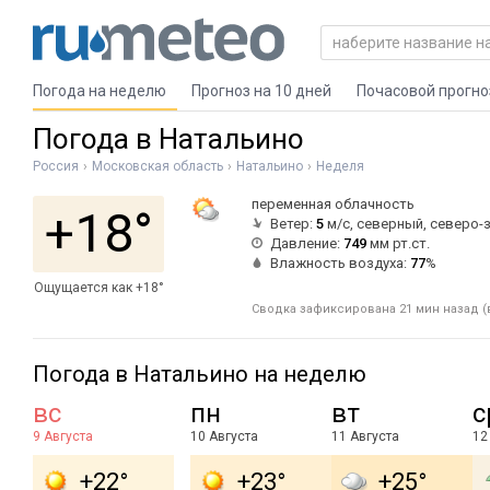
Погода на неделю
Прогноз на 10 дней
Почасовой прогно
Погода в Натальино
Россия
Московская область
Натальино
Неделя
переменная облачность
+18°
Ветер:
5
м/с, северный, северо-
Давление:
749
мм рт.ст.
Влажность воздуха:
77
%
Ощущается как +18°
Сводка зафиксирована 21 мин назад (
Погода в Натальино на неделю
вс
пн
вт
с
9 Августа
10 Августа
11 Августа
12
+22°
+23°
+25°