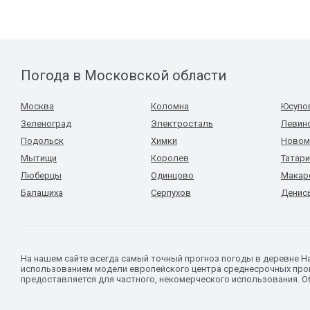
Погода в Московской области
Москва
Коломна
Юсупо
Зеленоград
Электросталь
Левин
Подольск
Химки
Новом
Мытищи
Королев
Татар
Люберцы
Одинцово
Макар
Балашиха
Серпухов
Денис
На нашем сайте всегда самый точный прогноз погоды в деревне Н
использованием модели европейского центра среднесрочных прог
предоставляется для частного, некомерческого использования. Об