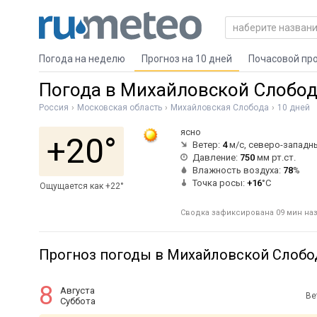
Погода на неделю
Прогноз на 10 дней
Почасовой пр
Погода в Михайловской Слобод
Россия
Московская область
Михайловская Слобода
10 дней
ясно
+20°
Ветер:
4
м/с, северо-западн
Давление:
750
мм рт.ст.
Влажность воздуха:
78
%
Точка росы:
+16
°C
Ощущается как +22°
Сводка зафиксирована 09 мин наза
Прогноз погоды в Михайловской Слобод
8
Августа
Ве
Суббота