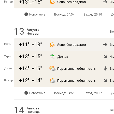
+13°..+15°
Вечер
Ясно, без осадков
3 
Новолуние
Восход: 04:54
Заход: 20:10
Д
13
Августа
Ве
Четверг
+11°..+13°
Ночь
Ясно, без осадков
3 
+13°..+15°
Утро
Дождь
4 
+14°..+16°
День
Переменная облачность
3 
+12°..+14°
Вечер
Переменная облачность
3 
Новолуние
Восход: 04:56
Заход: 20:07
Д
14
Августа
Ве
Пятница