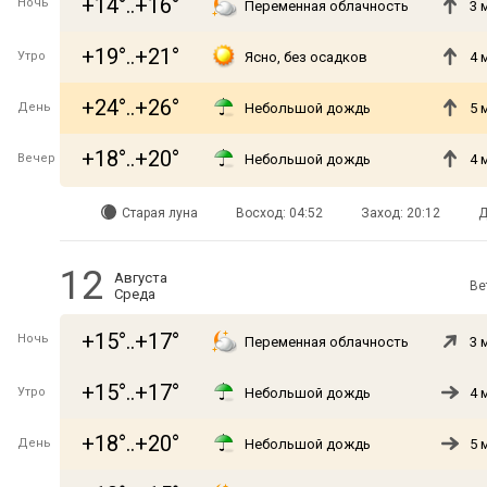
+14°..+16°
Ночь
Переменная облачность
3 
+19°..+21°
Утро
Ясно, без осадков
4 
+24°..+26°
День
Небольшой дождь
5 
+18°..+20°
Вечер
Небольшой дождь
4 
Старая луна
Восход: 04:52
Заход: 20:12
Д
12
Августа
Ве
Среда
+15°..+17°
Ночь
Переменная облачность
3 
+15°..+17°
Утро
Небольшой дождь
4 
+18°..+20°
День
Небольшой дождь
5 