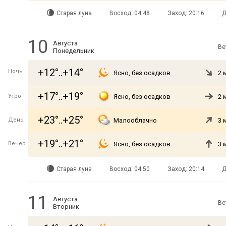
Старая луна
Восход: 04:48
Заход: 20:16
Д
10
Августа
Ве
Понедельник
+12°..+14°
Ночь
Ясно, без осадков
2 
+17°..+19°
Утро
Ясно, без осадков
2 
+23°..+25°
День
Малооблачно
3 
+19°..+21°
Вечер
Ясно, без осадков
3 
Старая луна
Восход: 04:50
Заход: 20:14
Д
11
Августа
Ве
Вторник