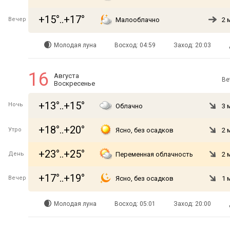
+15°..+17°
Вечер
Малооблачно
2 
Молодая луна
Восход: 04:59
Заход: 20:03
16
Августа
Ве
Воскресенье
+13°..+15°
Ночь
Облачно
3 
+18°..+20°
Утро
Ясно, без осадков
2 
+23°..+25°
День
Переменная облачность
2 
+17°..+19°
Вечер
Ясно, без осадков
1 
Молодая луна
Восход: 05:01
Заход: 20:00