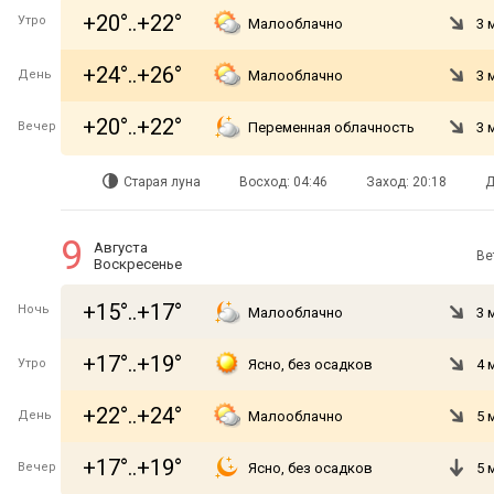
+20°..+22°
Утро
Малооблачно
3 
+24°..+26°
День
Малооблачно
3 
+20°..+22°
Вечер
Переменная облачность
3 
Старая луна
Восход: 04:46
Заход: 20:18
Д
9
Августа
Ве
Воскресенье
+15°..+17°
Ночь
Малооблачно
3 
+17°..+19°
Утро
Ясно, без осадков
4 
+22°..+24°
День
Малооблачно
5 
+17°..+19°
Вечер
Ясно, без осадков
5 