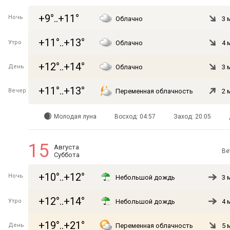
+9°..+11°
Ночь
Облачно
3 
+11°..+13°
Утро
Облачно
4 
+12°..+14°
День
Облачно
3 
+11°..+13°
Вечер
Переменная облачность
2 
Молодая луна
Восход: 04:57
Заход: 20:05
15
Августа
Ве
Суббота
+10°..+12°
Ночь
Небольшой дождь
3 
+12°..+14°
Утро
Небольшой дождь
4 
+19°..+21°
День
Переменная облачность
5 