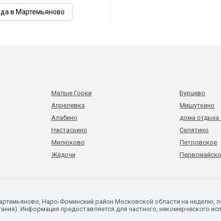
ода в Мартемьяново
Малые Горки
Бурцево
Апрелевка
Мишуткино
Алабино
дома отдыха 
Настасьино
Селятино
Милюково
Петровское
Жёдочи
Первомайск
Мартемьяново, Наро-Фоминский район Московской области на неделю, 
ания). Информация предоставляется для частного, некомерческого исп