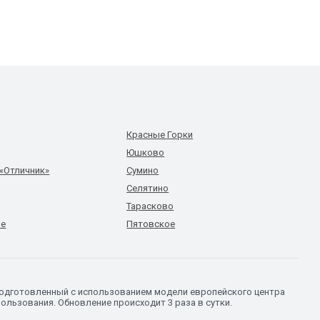
Красные Горки
Юшково
«Отличник»
Сумино
Селятино
Тарасково
ое
Пятовское
подготовленный с использованием модели европейского центра
ользования. Обновление происходит 3 раза в сутки.