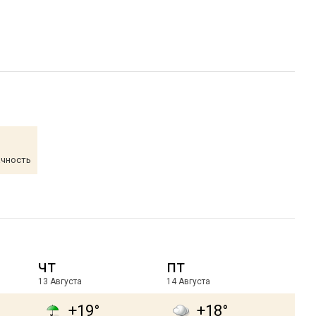
ачность
чт
пт
13 Августа
14 Августа
+19°
+18°