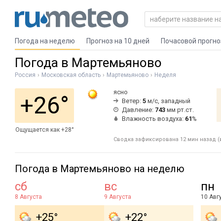
Погода на неделю
Прогноз на 10 дней
Почасовой прогно
Погода в Мартемьяново
Россия
Московская область
Мартемьяново
Неделя
ясно
+26°
Ветер:
5
м/с, западный
Давление:
743
мм рт.ст.
Влажность воздуха:
61
%
Ощущается как +28°
Сводка зафиксирована 12 мин назад (в
Погода в Мартемьяново на неделю
сб
вс
пн
8 Августа
9 Августа
10 Авг
+25°
+22°