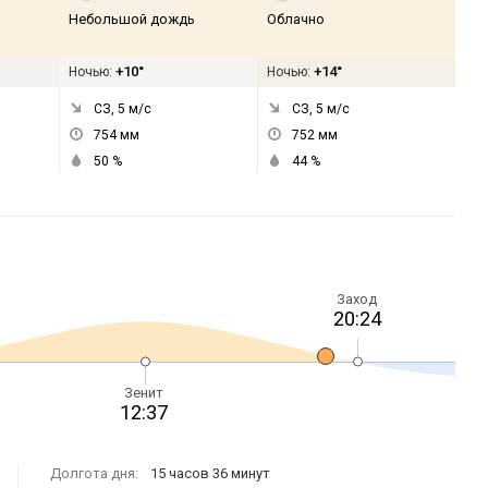
Небольшой дождь
Облачно
+10°
+14°
Ночью:
Ночью:
СЗ, 5
м/с
СЗ, 5
м/с
754
мм
752
мм
50
%
44
%
Заход
20:24
Зенит
12:37
Долгота дня:
15 часов 36 минут