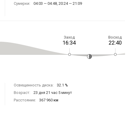
Сумерки:
04:03 — 04:48, 20:24 — 21:09
Заход
Восход
16:34
22:40
Освещенность диска:
32.1
%
Возраст:
23 дня 21 час 5 минут
Расстояние:
367 960
км