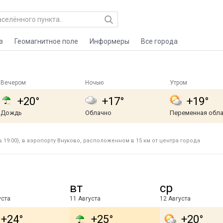
з
Геомагнитное поле
Информеры
Все города
Вечером
Ночью
Утром
+20°
+17°
+19°
Дождь
Облачно
Переменная обл
 19:00), в аэропорту Внуково, расположенном в 15 км от центра города
вт
ср
уста
11 Августа
12 Августа
+24°
+25°
+20°