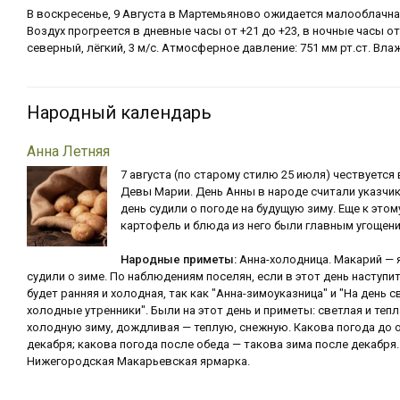
В воскресенье, 9 Августа в Мартемьяново ожидается малооблачная
Воздух прогреется в дневные часы от +21 до +23, в ночные часы от
северный, лёгкий, 3 м/с. Атмосферное давление: 751 мм рт.ст. Вл
Народный календарь
Анна Летняя
7 августа (по старому стилю 25 июля) чествуется 
Девы Марии. День Анны в народе считали указчик
день судили о погоде на будущую зиму. Еще к это
картофель и блюда из него были главным угощен
Народные приметы:
Анна-холодница. Макарий — 
судили о зиме. По наблюдениям поселян, если в этот день наступи
будет ранняя и холодная, так как "Анна-зимоуказница" и "На день 
холодные утренники". Были на этот день и приметы: светлая и теп
холодную зиму, дождливая — теплую, снежную. Какова погода до 
декабря; какова погода после обеда — такова зима после декабр
Нижегородская Макарьевская ярмарка.