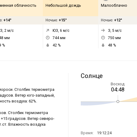
менная облачность
Небольшой дождь
Малооблачно
+14°
+15°
+12°
ю:
Ночью:
Ночью:
З, 2
м/с
ЮЗ, 6
м/с
З, 5
м/с
48
мм
744
мм
750
мм
9
%
42
%
48
%
Солнце
Восход
04:48
змороси. Столбик термометра
радусов. Ветер юго-западный,
ность воздуха: 62%.
дков. Столбик термометра
 +15 градусов. Ветер северо-
т.ст. Влажность воздуха
Время:
19:12:24