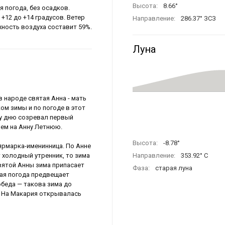
Высота:
8.66°
 погода, без осадков.
 +12 до +14 градусов. Ветер
Направление:
286.37° ЗСЗ
ажность воздуха составит 59%.
Луна
в народе святая Анна - мать
ом зимы и по погоде в этот
му дню созревал первый
ием на Анну Летнюю.
Высота:
-8.78°
ярмарка-именинница. По Анне
т холодный утренник, то зима
Направление:
353.92° С
святой Анны зима припасает
Фаза:
старая луна
лая погода предвещает
обеда — такова зима до
я. На Макария открывалась