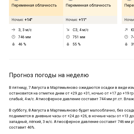
Переменная облачность
Переменная облачность
Пере
+14°
+11°
Ночью:
Ночью:
Ночь
З, 3
м/с
СЗ, 4
м/с
Ю
746
мм
751
мм
7
46
%
55
%
3
Прогноз погоды на неделю
В пятницу, 7 Августа в Мартемьяново ожидаются осадки в виде и
остановится на отметке днем от +29 до +31, ночью от +17 до +19 г
слабый, 4 м/с. Атмосферное давление составит 744 мм рт.ст. Влаж
В субботу, 8 Августа в Мартемьяново будет малооблачно, без оса
поднимется в дневные часы от +24 до +26, в ночные часы от +13 до
западный, лёгкий, 3 м/с. Атмосферное давление составит 746 мм р
составит 46%.