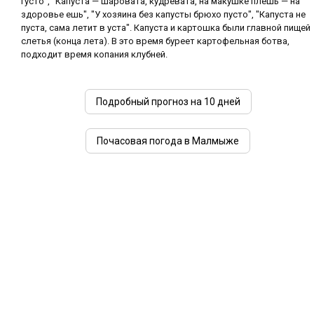
густо", "Капуста — шаровата, кудревата, на макушке плешь — на
здоровье ешь", "У хозяина без капусты брюхо пусто", "Капуста не
пуста, сама летит в уста". Капуста и картошка были главной пищей
слетья (конца лета). В это время буреет картофельная ботва,
подходит время копания клубней.
Подробный прогноз на 10 дней
Почасовая погода в Малмыже