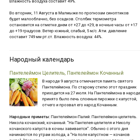
Влажность воздуха составит 49%.
Во вторник, 11 Августа в Малмыже по прогнозам синоптиков
будет малооблачно, без осадков. Столбик термометра
остановится на отметке днем от +27 до +29, в ночные часы от +17
до +19 градусов. Ветер южный, слабый, 5 м/с. Атм. давление
составит 749 мм рт.ст. Влажность воздуха: 44%.
Народный календарь
Пантелеймон Целитель, Пантелеймон Кочанный
В народе 9 августа отмечается память святого
Пантелеймона. По старому стилю этот праздник
приходится на 27 июля. На Пантелеймона в народ
принято было печь слоеные пирожки с капустой,
отчего и прозвал его народ Кочанным.
Народные приметы:
Пантелеймон-Палий. Пантелеймон-целитель.
Никола кочанский, кочанный. "На Пантелея-целителя и Николу
кочанского капуста в кочны завивается". Обычно с этого дня
начинаются по утрам холода, а "На поле капустном — кочанов