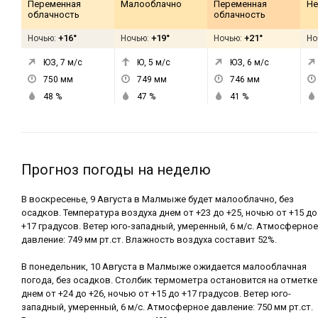
Переменная
Малооблачно
Переменная
Не
облачность
облачность
+16°
+19°
+21°
Ночью:
Ночью:
Ночью:
Но
ЮЗ, 7
м/с
Ю, 5
м/с
ЮЗ, 6
м/с
750
мм
749
мм
746
мм
48
%
47
%
41
%
Прогноз погоды на неделю
В воскресенье, 9 Августа в Малмыже будет малооблачно, без
осадков. Температура воздуха днем от +23 до +25, ночью от +15 до
+17 градусов. Ветер юго-западный, умеренный, 6 м/с. Атмосферное
давление: 749 мм рт.ст. Влажность воздуха составит 52%.
В понедельник, 10 Августа в Малмыже ожидается малооблачная
погода, без осадков. Столбик термометра остановится на отметке
днем от +24 до +26, ночью от +15 до +17 градусов. Ветер юго-
западный, умеренный, 6 м/с. Атмосферное давление: 750 мм рт.ст.