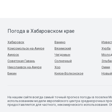
Погода в Хабаровском крае
Хабаровск
Ванино
Извес
Комсомольск-на-Амуре
Вяземский
Хурба
Амурск
Чегдомын
Молод
Советская Гавань
Солнечный
Эльба
Николаевск-на-Амуре
Хор
Омми
Бикин
Князе-Волконское
Новый
На нашем сайте всегда самый точный прогноз погоды в поселке М
использованием модели европейского центра среднесрочных прог
предоставляется для частного, некомерческого использования. Об