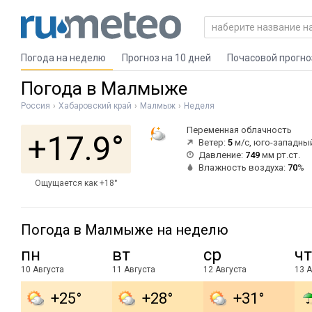
Погода на неделю
Прогноз на 10 дней
Почасовой прогно
Погода в Малмыже
Россия
Хабаровский край
Малмыж
Неделя
Переменная облачность
+17.9°
Ветер:
5
м/с, юго-западны
Давление:
749
мм рт.ст.
Влажность воздуха:
70
%
Ощущается как +18°
Погода в Малмыже на неделю
пн
вт
ср
чт
10 Августа
11 Августа
12 Августа
13 А
+25°
+28°
+31°